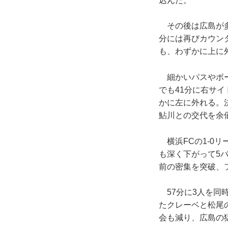
込んだ。
その後は広島が多
分には再びカウン
も、わずかに上に
細かいパスやボー
でも41分に右サ
かに左に外れる。
鮎川との交代を余
横浜FCの1-0
も深く下がって5
前の密集を突破、
57分に3人を同時
たクレーベと松尾
会も減り、広島の