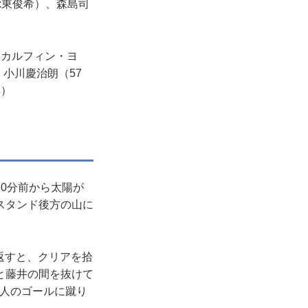
:東俊希）、森島司
:カルフィン・ヨ
小川慶治朗（57
ベ）
0分前から太陽が
スタンド後方の山に
返すと、クリアを拾
と藤井の間を抜けて
無人のゴールに蹴り