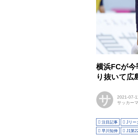
横浜FCが今
り抜いて広島
サ
2021-07-1
サッカー
注目記事
Jリー
早川知伸
J1第2