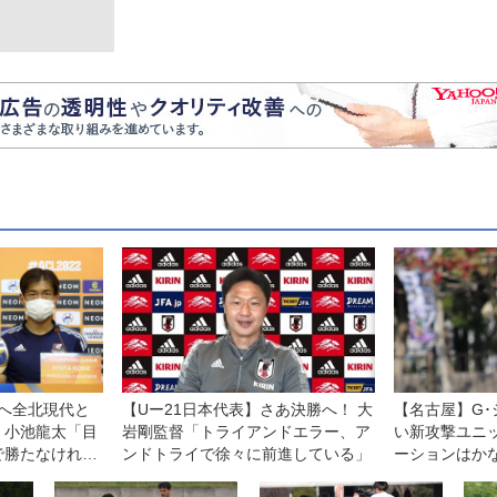
へ全北現代と
【Uー21日本代表】さあ決勝へ！ 大
【名古屋】G
。小池龍太「目
岩剛監督「トライアンドエラー、ア
い新攻撃ユニ
で勝たなけれ
ンドトライで徐々に前進している」
ーションはか