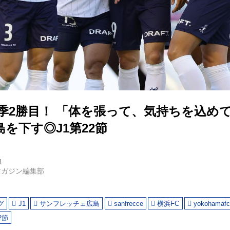
季2勝目！ 「体を張って、気持ちを込め
を下す◎J1第22節
1
マガジン編集部
グ
J1
サンフレッチェ広島
sanfrecce
横浜FC
yokohamaf
2節