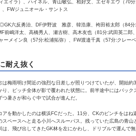
ヴィエイラ）、ハイネル、青山敏弘、柏好文、エゼキエウ（70分
峻）、FWジュニオール・サントス
◎GK六反勇治、DF伊野波 雅彦、韓浩康、袴田裕太郎（84分
F前嶋洋太、高橋秀人、瀬古樹、高木友也（81分:武田英二郎、
ャーメイン良（57分:松浦拓弥）、FW渡邉千真（57分:クレー
に耐え抜く
は梅雨明け間近の強烈な日差しが照りつけていたが、開始約3
かり、ピッチ全体が影で覆われた状態に。前半途中にはバック
ずつ暑さが和らぐ中で試合が進んだ。
アを動かしたのは横浜FCだった。11分、CKのピンチをはね
のスペースへと走る小川へスルーパス。残っていた広島の青山
川は、飛び出してきたGK林を左にかわし、ドリブルで運んで