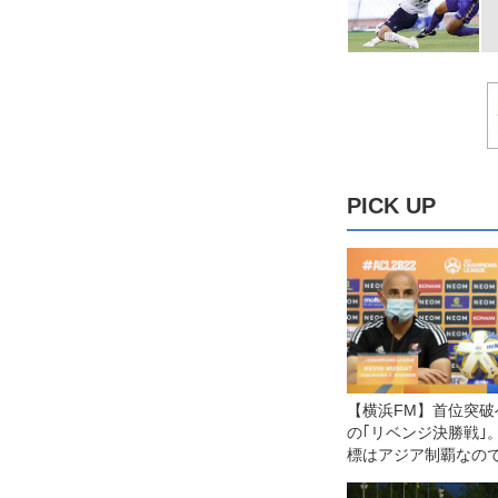
PICK UP
【横浜FM】首位突破
の｢リベンジ決勝戦｣
標はアジア制覇なの
ば」