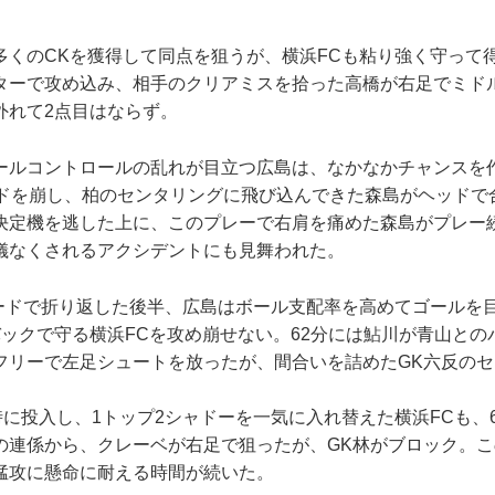
くのCKを獲得して同点を狙うが、横浜FCも粘り強く守って得
ターで攻め込み、相手のクリアミスを拾った高橋が右足でミド
外れて2点目はならず。
ルコントロールの乱れが目立つ広島は、なかなかチャンスを
イドを崩し、柏のセンタリングに飛び込んできた森島がヘッドで
決定機を逃した上に、このプレーで右肩を痛めた森島がプレー
儀なくされるアクシデントにも見舞われた。
リードで折り返した後半、広島はボール支配率を高めてゴールを
バックで守る横浜FCを攻め崩せない。62分には鮎川が青山との
フリーで左足シュートを放ったが、間合いを詰めたGK六反の
に投入し、1トップ2シャドーを一気に入れ替えた横浜FCも、
の連係から、クレーベが右足で狙ったが、GK林がブロック。
猛攻に懸命に耐える時間が続いた。