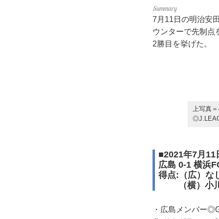
7月11日の明治安
ウンターで先制点
2勝目を挙げた。
上写真＝
◎J.LEA
■2021年7月1
広島 0-1 横浜F
得点:（広）な
（横）小川
・広島メンバー◎G