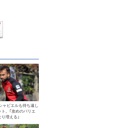
･シャビエルも待ち遠し
ット。｢攻めのバリエ
なり増える｣