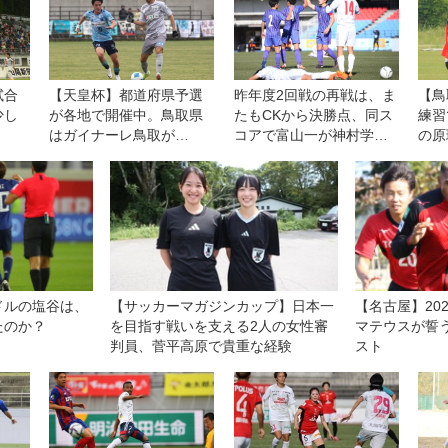
試合
【天皇杯】都道府県予選
昨年度2回戦の再戦は、ま
【鳥
少し
が各地で開催中。鳥取県
たもCKから決勝点、同ス
練習
はガイナーレ鳥取が
コアで富山一が神村学園
の原
Yonago Genki SCを下し
を下す【3回戦】
人の
て本大会へ
ドルの塩谷は、
【サッカーマガジンカップ】日本一
【名古屋】20
たのか？
を目指す戦いを支える2人の女性審
マテウスが誓
判員、菅平高原で貴重な経験
スト