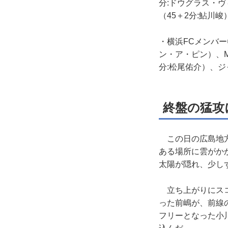
分:ドウグラス・
（45＋2分:鮎川
・横浜FCメンバー
ン・ア・ピン）、M
分:松尾佑介）、ジ
終盤の猛攻
この日の広島地方
ある場所に雲がか
太陽が隠れ、少し
立ち上がりにスコ
った前嶋が、前線
フリーとなった小