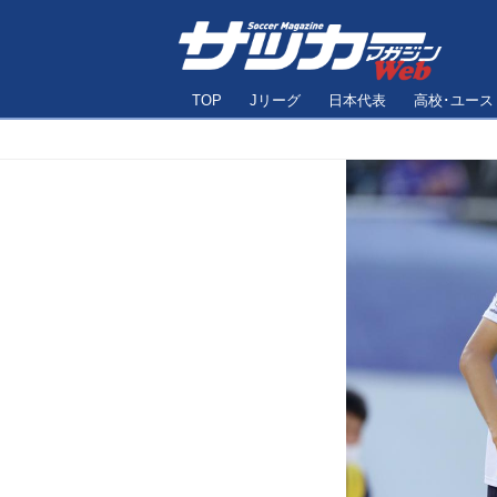
TOP
Jリーグ
日本代表
高校･ユース