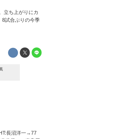
戦。立ち上がりにカ
、8試合ぶりの今季
真
T:長沼洋一→77