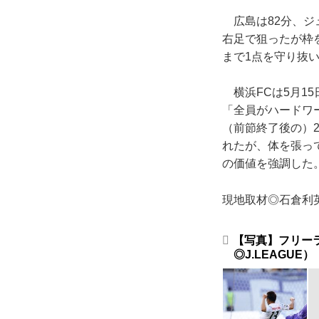
広島は82分、ジ
右足で狙ったが枠
まで1点を守り抜
横浜FCは5月1
「全員がハードワ
（前節終了後の）
れたが、体を張っ
の価値を強調した
現地取材◎石倉利英
【写真】フリー
◎J.LEAGUE）