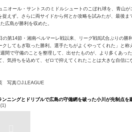
ュニオール・サントスのミドルシュートのこぼれ球を、青山が
を捉えず。さらに両サイドから何とか攻略を試みたが、最後ま
いた広島が勝利を収めた。
5日の第14節・湘南ベルマーレ戦以来、リーグ戦8試合ぶりの勝
ークしてもぎ取った勝利。選手たちがよくやってくれた」と称
2週間で守備のことを整理して、出せたものが、より多くあっ
て、気持ちを込めて、ゼロで抑えてくれたことは大きな自信に
。
 写真◎J.LEAGUE
ランニングとドリブルで広島の守備網を破った小川が先制点を
1