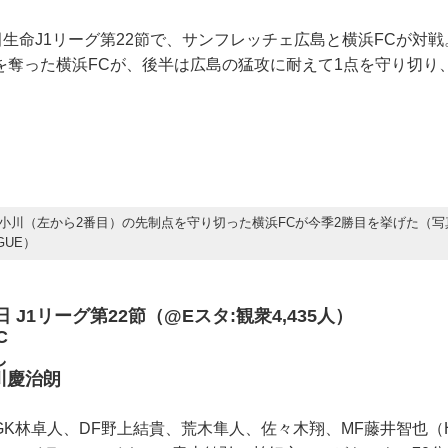
田生命J1リーグ第22節で、サンフレッチェ広島と横浜FCが対
を奪った横浜FCが、後半は広島の猛攻に耐えて1点を守り切り
小川（左から2番目）の先制点を守り切った横浜FCが今季2勝目を挙げた（写
GUE）
1日 J1リーグ第22節（@Eスタ:観衆4,435人）
C
し
慶治朗
K林卓人、DF野上結貴、荒木隼人、佐々木翔、MF藤井智也（H