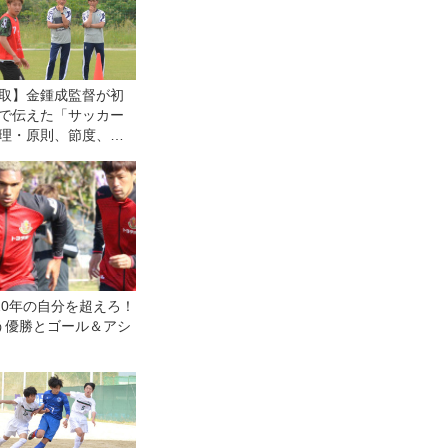
取】金鍾成監督が初
で伝えた「サッカー
理・原則、節度、個
責任」
20年の自分を超えろ！
う優勝とゴール＆アシ