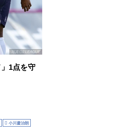
写真◎J.LEAGUE
て」1点を守
c
小川慶治朗