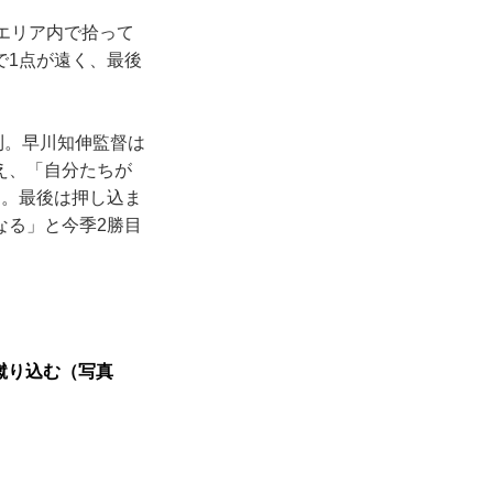
エリア内で拾って
で1点が遠く、最後
利。早川知伸監督は
え、「自分たちが
た。最後は押し込ま
なる」と今季2勝目
蹴り込む（写真