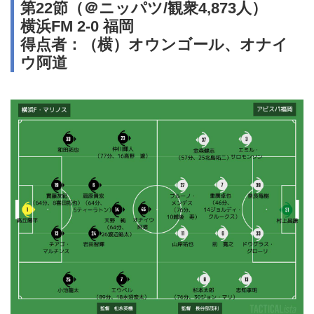
第22節（＠ニッパツ/観衆4,873人）
横浜FM 2-0 福岡
得点者：（横）オウンゴール、オナイ
ウ阿道