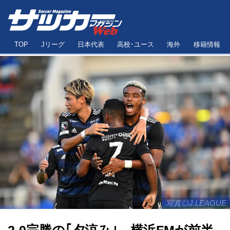
TOP
Jリーグ
日本代表
高校･ユース
海外
移籍情報
写真◎J.LEAGUE