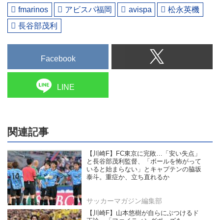
fmarinos
アビスパ福岡
avispa
松永英機
長谷部茂利
Facebook
LINE
関連記事
【川崎F】FC東京に完敗…「安い失点」
と長谷部茂利監督、「ボールを怖がって
いると始まらない」とキャプテンの脇坂
泰斗。重症か、立ち直れるか
サッカーマガジン編集部
【川崎F】山本悠樹が自らにぶつけるド