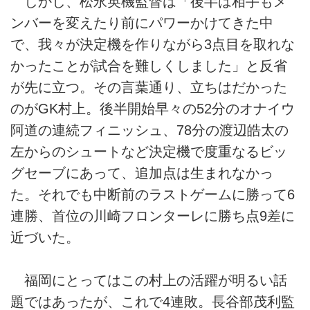
しかし、松永英機監督は「後半は相手もメ
ンバーを変えたり前にパワーかけてきた中
で、我々が決定機を作りながら3点目を取れな
かったことが試合を難しくしました」と反省
が先に立つ。その言葉通り、立ちはだかった
のがGK村上。後半開始早々の52分のオナイウ
阿道の連続フィニッシュ、78分の渡辺皓太の
左からのシュートなど決定機で度重なるビッ
グセーブにあって、追加点は生まれなかっ
た。それでも中断前のラストゲームに勝って6
連勝、首位の川崎フロンターレに勝ち点9差に
近づいた。
福岡にとってはこの村上の活躍が明るい話
題ではあったが、これで4連敗。長谷部茂利監