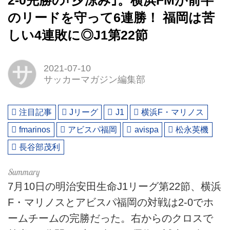
2-0完勝の｢夕涼み｣。横浜FMが前半
のリードを守って6連勝！ 福岡は苦
しい4連敗に◎J1第22節
サ
2021-07-10
サッカーマガジン編集部
注目記事
Jリーグ
J1
横浜F・マリノス
fmarinos
アビスパ福岡
avispa
松永英機
長谷部茂利
7月10日の明治安田生命J1リーグ第22節、横浜
F・マリノスとアビスパ福岡の対戦は2-0でホ
ームチームの完勝だった。右からのクロスで