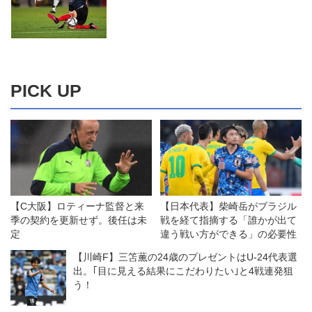
PICK UP
【C大阪】ロティーナ監督と来
【日本代表】柴崎岳がブラジル
季の契約を更新せず。後任は未
戦を経て指摘する「誰かが出て
定
違う戦い方ができる」の必要性
【川崎F】三笘薫の24歳のプレゼントはU-24代表選
出。｢目に見える結果にこだわりたい｣と4戦連発狙
う！