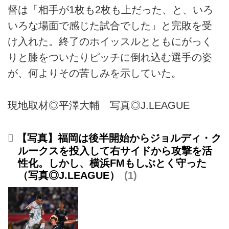
督は「相手が1枚も2枚も上だった、と、いろ
いろな場面で感じた試合でした」と完敗を受
け入れた。終了のホイッスルとともにがっく
りと膝をついたりピッチに倒れ込む選手の姿
が、何よりその苦しみを示していた。
現地取材◎平澤大輔 写真◎J.LEAGUE
【写真】福岡は後半開始からジョルディ・ク
ルークスを投入して右サイドから攻撃を活
性化。しかし、横浜FMもしぶとく守った
（写真◎J.LEAGUE）
1