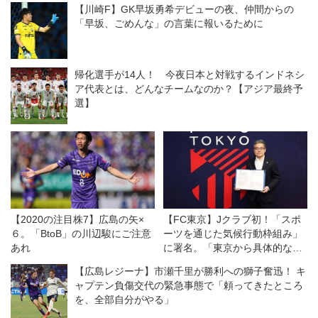
【川崎F】GK早坂勇希デビューの夜、仲間からの
「早坂、ごめんな」の言葉に報いるために
帰化選手が14人！ 今夜日本と対戦するインドネシ
ア代表とは、どんなチームなのか？【アジア最終予
選】
【2020の注目株7】広島の矢×
【FC東京】Jクラブ初！「スポ
６。「BtoB」の川辺駿にご注意
ーツを通じた気候行動枠組み」
あれ
に署名。「東京から具体的なア
クションを」と川岸滋也社長
【広島レジーナ】市瀬千里が勝利への獅子奮迅！ キ
ャプテン負傷交代の緊急事態で「頼ってきたところ
を、全部自分がやる」