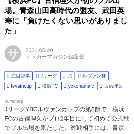
【横浜FC】古宿理久が初のフル出
場。青森山田高時代の盟友、武田英
寿に「負けたくない思いがありまし
た」
サ
2021-05-20
サッカーマガジン編集部
注目記事
Jリーグ
J1
ルヴァン杯
levaincup
横浜FC
yokohamafc
古宿理久
JリーグYBCルヴァンカップの第6節で、横浜
FCの古宿理久がプロ2年目にして初めて公式戦
でフル出場を果たした。対戦相手には、青森