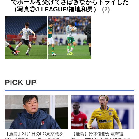
でボールを受けてさばきながらトライした
（写真◎J.LEAGUE/福地和男）
2
PICK UP
【鹿島】3月1日のFC東京戦を
【鹿島】鈴木優磨が電撃復