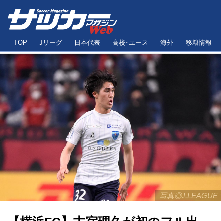
TOP
Jリーグ
日本代表
高校･ユース
海外
移籍情報
写真◎J.LEAGUE