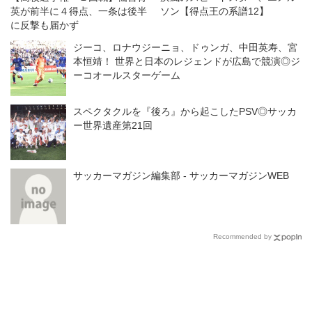
英が前半に４得点、一条は後半
ソン【得点王の系譜12】
に反撃も届かず
ジーコ、ロナウジーニョ、ドゥンガ、中田英寿、宮
本恒靖！ 世界と日本のレジェンドが広島で競演◎ジ
ーコオールスターゲーム
スペクタクルを『後ろ』から起こしたPSV◎サッカ
ー世界遺産第21回
サッカーマガジン編集部 - サッカーマガジンWEB
Recommended by