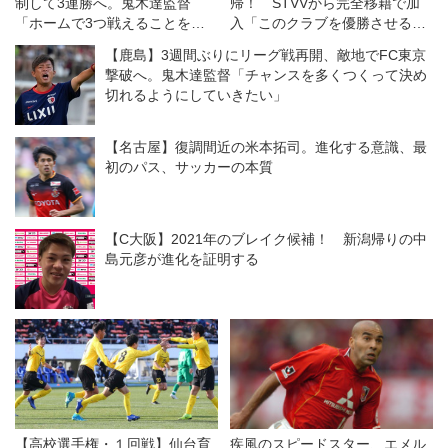
制して3連勝へ。鬼木達監督
帰！ STVVから完全移籍で加
「ホームで3つ戦えることを力
入「このクラブを優勝させるた
にしなければいけない」
めに帰ってきました」
【鹿島】3週間ぶりにリーグ戦再開、敵地でFC東京
撃破へ。鬼木達監督「チャンスを多くつくって決め
切れるようにしていきたい」
【名古屋】復調間近の米本拓司。進化する意識、最
初のパス、サッカーの本質
【C大阪】2021年のブレイク候補！ 新潟帰りの中
島元彦が進化を証明する
【高校選手権・１回戦】仙台育
疾風のスピードスター、エメル