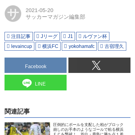
サ
2021-05-20
サッカーマガジン編集部
注目記事
Jリーグ
J1
ルヴァン杯
levaincup
横浜FC
yokohamafc
古宿理久
Facebook
LINE
関連記事
圧倒的にボールを支配した柏がブロック
崩しのお手本のようなゴールで粘る横浜
ＦＣを撃破！ 首位・鹿島に勝ち点１差