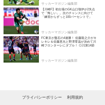
サッカーマガジン編集部
【川崎F】初出場のGK山口瑠伊が2失点
で「悔しい」。次のチャンスに向けて
「練習からずっと100パーセントで」
サッカーマガジン編集部
FC東京が盤石の4連勝！ 佐藤龍之介がキ
レキレ＆佐藤恵允と野澤零温が決めて川
崎フロンターレにダブル！ ◎J1第14節
サッカーマガジン編集部
プライバシーポリシー
利用規約