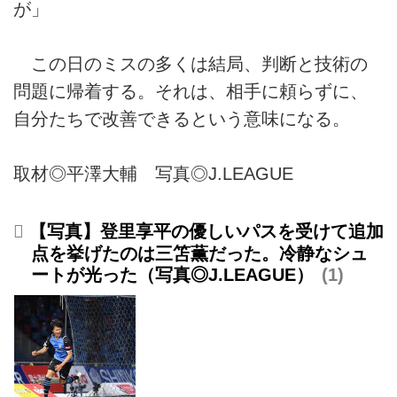
が」
この日のミスの多くは結局、判断と技術の
問題に帰着する。それは、相手に頼らずに、
自分たちで改善できるという意味になる。
取材◎平澤大輔 写真◎J.LEAGUE
【写真】登里享平の優しいパスを受けて追加
点を挙げたのは三笘薫だった。冷静なシュ
ートが光った（写真◎J.LEAGUE）
1