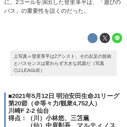
に。2ゴールを演出した登里享平は、「遊びの
パス」の重要性を説くのだった。
上写真＝登里享平は2アシスト。その左足の技術
とパスセンスは変わらず大きな武器だ（写真
◎J.LEAGUE）
■2021年5月12日 明治安田生命J1リーグ
第20節（＠等々力/観衆4,752人）
川崎F 2-2 仙台
得点：（川）小林悠、三笘薫
（仙）中原彰吾、マルティノス