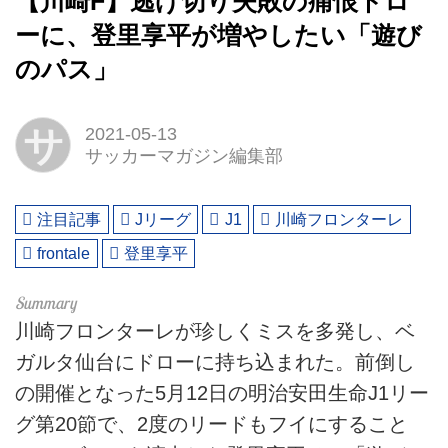
【川崎F】逃げ切り失敗の痛恨ドロ
ーに、登里享平が増やしたい「遊び
のパス」
サ
2021-05-13
サッカーマガジン編集部
注目記事
Jリーグ
J1
川崎フロンターレ
frontale
登里享平
川崎フロンターレが珍しくミスを多発し、ベ
ガルタ仙台にドローに持ち込まれた。前倒し
の開催となった5月12日の明治安田生命J1リー
グ第20節で、2度のリードもフイにすること