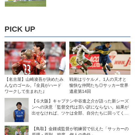
PICK UP
【名古屋】山崎凌吾が決めたみ
戦術はリケルメ。1人の天才と
んなのゴール。｢全員がハード
愉快な仲間たち◎サッカー世界
ワークして生まれた｣
遺産第14回
【Ｇ大阪】キャプテン中谷進之介が語った新シーズ
ンへの決意「監督交代は言い訳にならない。結果が
出せなければ、ツケは全部、自分たちに回ってく
る」
【鳥取】金鍾成監督が初練習で伝えた「サッカーの
原理・原則、節度、個人の責任」