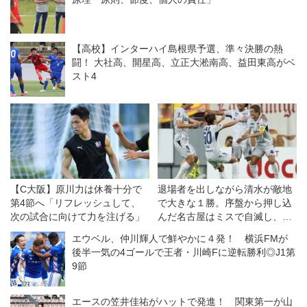
【高校】インターハイ島根県予選、準々決勝の熱
闘！ 大社高、開星高、立正大淞南高、益田東高がベ
スト4
【C大阪】原川力は休養十分で
退場者を出しながら清水が敵地
第4節へ「リフレッシュして、
で大きな１勝。序盤から押し込
次の試合に向けて力を注げる」
んだ名古屋はミスで自滅し、悔
しい敗戦◎J1開幕戦
エウベル、仲川輝人で鮮やかに４発！ 横浜FMが
後半一気の4ゴールで王者・川崎Fに逆転勝利◎J1第
9節
エースの笠井佳祐がハットで発進！ 関東第一が山