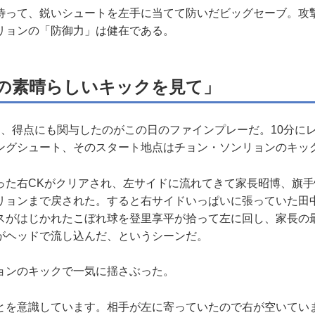
って、鋭いシュートを左手に当てて防いだビッグセーブ。攻
リョンの「防御力」は健在である。
の素晴らしいキックを見て」
く、得点にも関与したのがこの日のファインプレーだ。10分に
ングシュート、そのスタート地点はチョン・ソンリョンのキッ
た右CKがクリアされ、左サイドに流れてきて家長昭博、旗手
リョンまで戻された。すると右サイドいっぱいに張っていた田
スがはじかれたこぼれ球を登里享平が拾って左に回し、家長の
がヘッドで流し込んだ、というシーンだ。
ンのキックで一気に揺さぶった。
とを意識しています。相手が左に寄っていたので右が空いてい