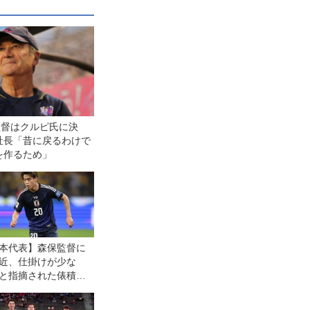
監督はクルピ氏に決
社長「昔に戻るわけで
を作るため」
本代表】森保監督に
近、仕掛けが少な
と指摘された俵積田
。デビュー戦の自己
は「通用するところ