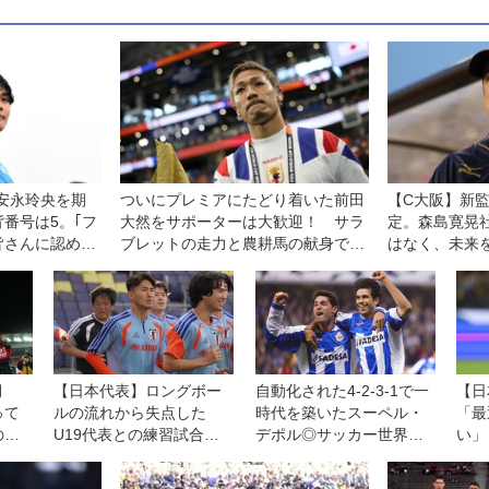
安永玲央を期
ついにプレミアにたどり着いた前田
【C大阪】新
番号は5。｢フ
大然をサポーターは大歓迎！ サラ
定。森島寛晃
皆さんに認めて
ブレットの走力と農耕馬の献身でイ
はなく、未来
プスウィッチに残留をもたらす！
【英国通信】
月
【日本代表】ロングボー
自動化された4-2-3-1で一
【日
って
ルの流れから失点した
時代を築いたスーペル・
「最
の魂
U19代表との練習試合に
デポル◎サッカー世界遺
い」
る
ついて渡辺剛に聞く「綺
産第27回
晃太
麗に崩す相手だけじゃな
評価