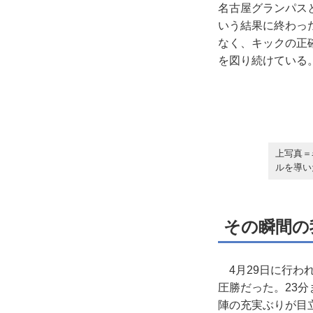
名古屋グランパスと
いう結果に終わっ
なく、キックの正
を図り続けている
上写真＝
ルを導いた
その瞬間の
4月29日に行わ
圧勝だった。23分
陣の充実ぶりが目