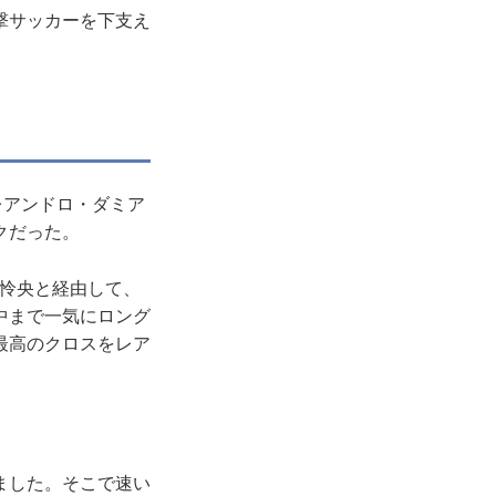
撃サッカーを下支え
レアンドロ・ダミア
クだった。
怜央と経由して、
中まで一気にロング
最高のクロスをレア
ました。そこで速い