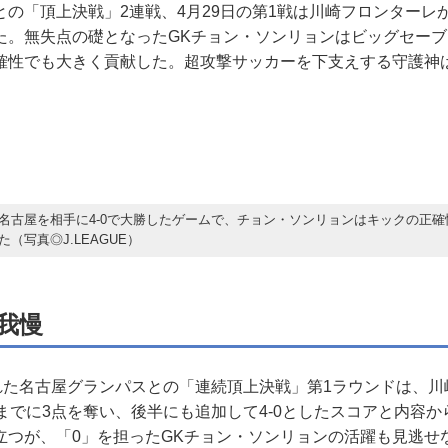
の「頂上決戦」2連戦、4月29日の第1戦は川崎フロンターレが
た。無失点の礎となったGKチョン・ソンリョンはビッグセー
確性でも大きく貢献した。超攻撃サッカーを下支えする守護神
。
名古屋を相手に4-0で大勝したゲームで、チョン・ソンリョンはキックの正確
（写真◎J.LEAGUE）
我慢
れた名古屋グランパスとの「連続頂上決戦」第1ラウンドは、川
までに3点を奪い、後半にも追加して4-0としたスコアと内容
立つが、「0」を担ったGKチョン・ソンリョンの活躍も見逃せ