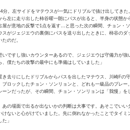
4分。左サイドをマテウスが一気にドリブルで抜け出してきた
から左に走り出した柿谷曜一朗にパスが出ると、半身の状態か
古屋が意地の反撃で1点を返す…と思った次の瞬間、チョン・
ウスがジェジエウの裏側にパスを送り出したときに、柿谷のダ
いたのだ。
堅いですし強いカウンターあるので、ジェジエウは守備力が強
ら、僕たちの攻撃の最中にも準備はしていました」
き去りにしたドリブルからパスを出したマテウス、川崎Fの
、ブロックしたチョン・ソンリョンと、どれも一級品のプレー
シーンだったが、その瞬間、チョン・ソンリョンは「我慢」を
、あの場面で出るか出ないかの判断は大事です。あそこでいい
いけないと心がけていました。先に倒れなかったことでタイミ
した」