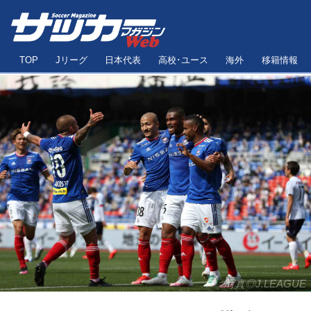
TOP
Jリーグ
日本代表
高校･ユース
海外
移籍情報
写真◎J.LEAGUE