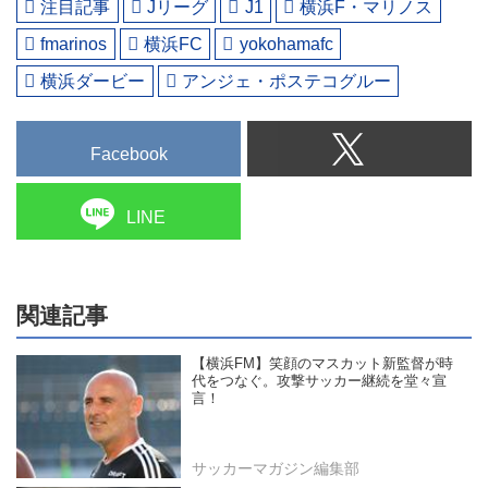
注目記事
Jリーグ
J1
横浜F・マリノス
fmarinos
横浜FC
yokohamafc
横浜ダービー
アンジェ・ポステコグルー
Facebook
LINE
関連記事
【横浜FM】笑顔のマスカット新監督が時
代をつなぐ。攻撃サッカー継続を堂々宣
言！
サッカーマガジン編集部