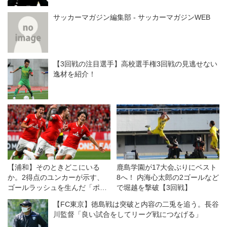
サッカーマガジン編集部 - サッカーマガジンWEB
【3回戦の注目選手】高校選手権3回戦の見逃せない
逸材を紹介！
【浦和】そのときどこにいる
鹿島学園が17大会ぶりにベスト
か。2得点のユンカーが示す、
8へ！ 内海心太郎の2ゴールなど
ゴールラッシュを生んだ「ポジ
で堀越を撃破【3回戦】
ショニング」という準備
【FC東京】徳島戦は突破と内容の二兎を追う。長谷
川監督「良い試合をしてリーグ戦につなげる」