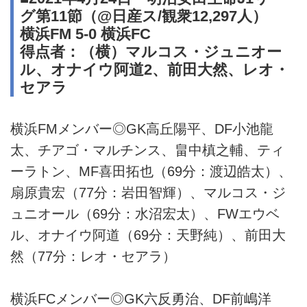
グ第11節（@日産ス/観衆12,297人）
横浜FM 5-0 横浜FC
得点者：（横）マルコス・ジュニオー
ル、オナイウ阿道2、前田大然、レオ・
セアラ
横浜FMメンバー◎GK高丘陽平、DF小池龍
太、チアゴ・マルチンス、畠中槙之輔、ティ
ーラトン、MF喜田拓也（69分：渡辺皓太）、
扇原貴宏（77分：岩田智輝）、マルコス・ジ
ュニオール（69分：水沼宏太）、FWエウベ
ル、オナイウ阿道（69分：天野純）、前田大
然（77分：レオ・セアラ）
横浜FCメンバー◎GK六反勇治、DF前嶋洋