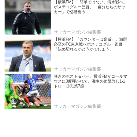
【横浜FM】「簡単ではない」清水戦へ。
ポステコグルー監督、「自分たちのサッ
カー」で必勝誓う
サッカーマガジン編集部
【横浜FM】「カウンターは脅威」。激闘
必至のFC東京戦へポステコグルー監督
「決め切れるかどうかでしょう」
サッカーマガジン編集部
嘆きのポスト＆バー。横浜FMがゴールマ
ウスに3度弾かれて、湘南の追撃許し1-1
ドロー◎J1第7節
サッカーマガジン編集部