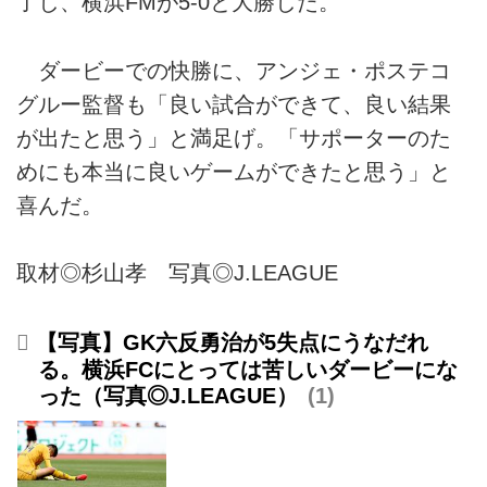
了し、横浜FMが5-0と大勝した。
ダービーでの快勝に、アンジェ・ポステコ
グルー監督も「良い試合ができて、良い結果
が出たと思う」と満足げ。「サポーターのた
めにも本当に良いゲームができたと思う」と
喜んだ。
取材◎杉山孝 写真◎J.LEAGUE
【写真】GK六反勇治が5失点にうなだれ
る。横浜FCにとっては苦しいダービーにな
った（写真◎J.LEAGUE）
1