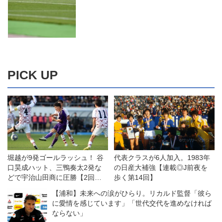
PICK UP
堀越が9発ゴールラッシュ！ 谷
代表クラスが6人加入。1983年
口昊成ハット、三鴨奏太2発な
の日産大補強【連載◎J前夜を
どで宇治山田商に圧勝【2回
歩く第14回】
戦】
【浦和】未来への涙がひらり。リカルド監督「彼ら
に愛情を感じています」「世代交代を進めなければ
ならない」