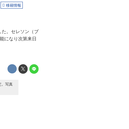
移籍情報
した。セレソン（ブ
可能になり次第来日
定。写真