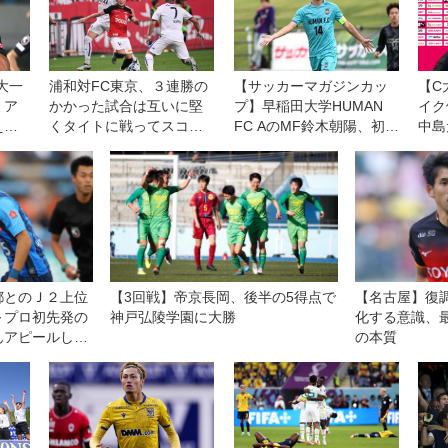
大一
浦和対FC東京、３連勝の
【サッカーマガジンカッ
【C
ミア
かかった試合は互いに堅
プ】早稲田大学HUMAN
イク
えな
くタイトに戦ってスコア
FC AのMF鈴木朝陽、初優
中島
レスドローで決着◎J１第
勝への道のりを語る「練
る
20節
習から雰囲気を変えて取
り組んできた」
都とのＪ２上位
【3回戦】帝京長岡、後半の5得点で
【名古屋】復
～プロ初先発の
神戸弘陵学園に大勝
化する意識、
んアピールした
の本質