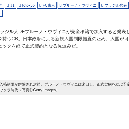
グ
J1
fctokyo
FC東京
ブルーノ・ウヴィニ
ブラジル代表
ン
、ブラジル人DFブルーノ・ウヴィニが完全移籍で加入すると発表
を持つCB。日本政府による新規入国制限措置のため、入国が
ェックを経て正式契約となる見込みだ。
入稿制限が解除され次第、ブルーノ・ウヴィニは来日し、正式契約を結ぶ予
クラ時代（写真◎Getty Images）