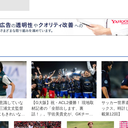
意識していな
【G大阪】祝・ACL2優勝！ 現地取
サッカー世界
三浦文丈監督
材記者の「全部出します、裏
ックス。時計じ
にもきれいな恩
話！」。宇佐美貴史が、GKチーム
載第12回】
が、CBコンビが…