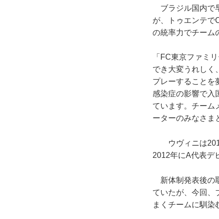
ブラジル国内で早
が、トゥエンテで
の統率力でチーム
「FC東京ファミ
でき大変うれしく
プレーすることを
感染症の影響で入
ています。チーム
ーターのみなさま
ウヴィニは201
2012年にA代
新体制発表後の取
ていたが、今回、
まくチームに馴染