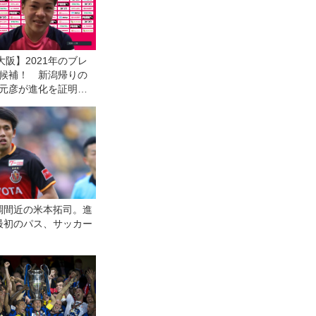
大阪】2021年のブレ
候補！ 新潟帰りの
元彦が進化を証明す
調間近の米本拓司。進
最初のパス、サッカー