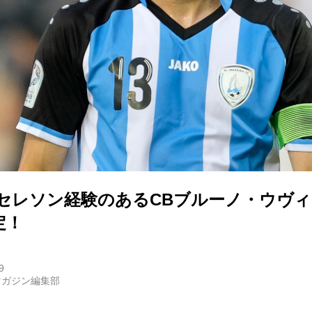
】セレソン経験のあるCBブルーノ・ウヴ
定！
9
マガジン編集部