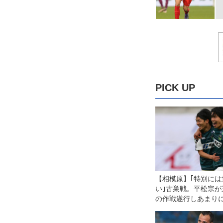
PICK UP
【相模原】｢特別には
い｣古巣戦。平松宗が
の作戦遂行しあまり
返し弾！