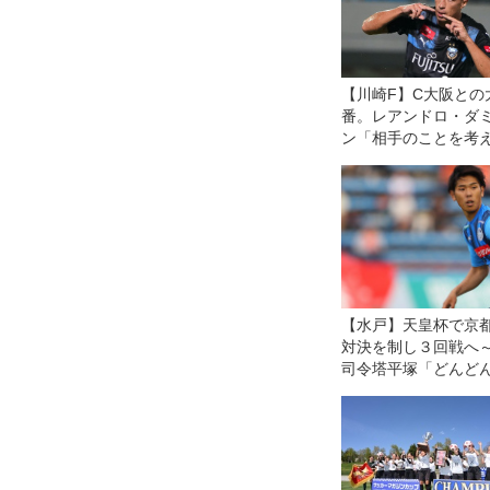
【川崎F】C大阪との
番。レアンドロ・ダ
ン「相手のことを考
い」
【水戸】天皇杯で京
対決を制し３回戦へ
司令塔平塚「どんど
い」