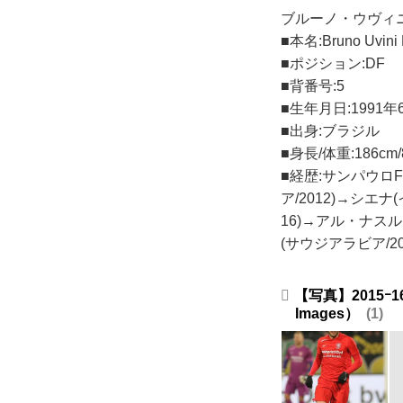
ブルーノ・ウヴィニ(Br
■本名:Bruno Uvini 
■ポジション:DF
■背番号:5
■生年月日:1991年
■出身:ブラジル
■身長/体重:186cm/
■経歴:サンパウロF
ア/2012)→シエナ
16)→アル・ナスル
(サウジアラビア/20
【写真】2015
Images）
1