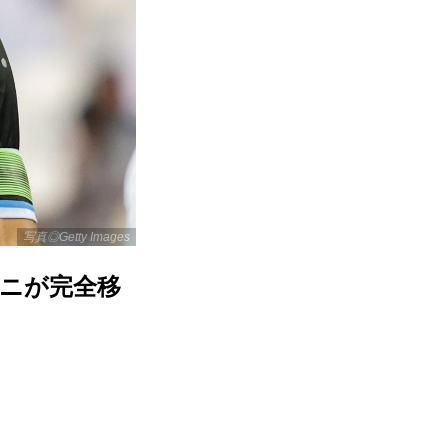
写真◎Getty Images
ィニが完全移