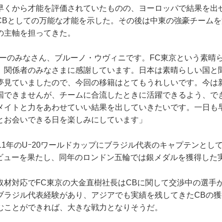
くから才能を評価されていたものの、ヨーロッパで結果を出
CBとしての万能な才能を示した。その後は中東の強豪チーム
の主軸を担ってきた。
リーのみなさん、ブルーノ・ウヴィニです。FC東京という素晴
、関係者のみなさまに感謝しています。日本は素晴らしい国と
夢見ていましたので、今回の移籍はとてもうれしいです。今は
国できませんが、チームに合流したときに活躍できるよう、で
メイトと力をあわせていい結果を出していきたいです。一日も
とお会いできる日を楽しみにしています」
1年のUｰ20ワールドカップにブラジル代表のキャプテンとし
表デビューを果たし、同年のロンドン五輪では銀メダルを獲得した
材対応でFC東京の大金直樹社長はCBに関して交渉中の選手
ブラジル代表経験があり、アジアでも実績を残してきたCBの
むことができれば、大きな戦力となりそうだ。