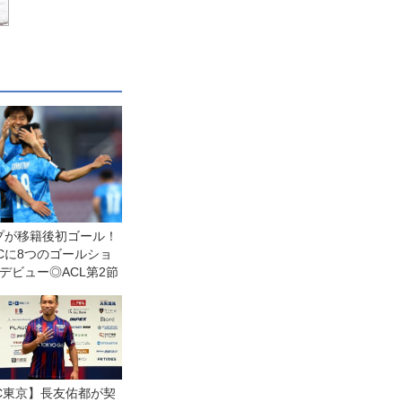
プが移籍後初ゴール！
Cに8つのゴールショ
デビュー◎ACL第2節
C東京】長友佑都が契