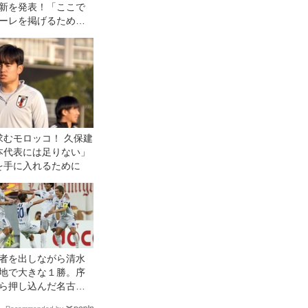
新を発表！「ここで
ーレを掲げるため
優勝するために戦い
」
求むモロッコ！ 久保建
本代表には足りない」
を手に入れるために
者を出しながら清水
地で大きな１勝。序
ら押し込んだ名古屋
スで自滅し、悔しい