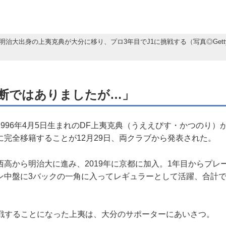
明治大出身の上夷克典が大分に移り、プロ3年目でJ1に挑戦する（写真◎Gett
）
断ではありましたが…」
96年4月5日生まれのDF上夷克典（うええびす・かつのり）が京
に完全移籍することが12月29日、両クラブから発表された。
高から明治大に進み、2019年に京都に加入。1年目からプレ
ン中盤に3バックの一角に入ってレギュラーとして活躍、合計で
戦することになった上夷は、大分のサポーターにあいさつ。