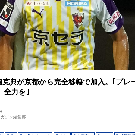
夷克典が京都から完全移籍で加入。｢プレ
、全力を｣
9
マガジン編集部