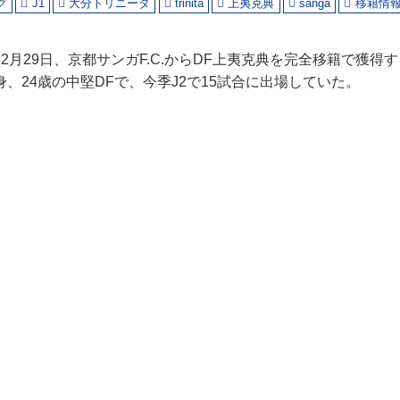
グ
J1
大分トリニータ
trinita
上夷克典
sanga
移籍情
2月29日、京都サンガF.C.からDF上夷克典を完全移籍で獲得
、24歳の中堅DFで、今季J2で15試合に出場していた。