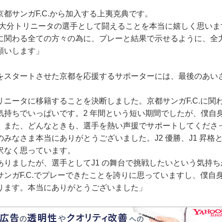
都サンガF.C.から加入する上夷克典です。
で大分トリニータの選手として闘えることを本当に嬉しく思いま
関わる全ての方々の為に、プレーと結果で示せるように、全
願いします」
スタートさせた京都を応援するサポーターには、最後のあい
リニータに移籍することを決断しました。京都サンガF.C.に関
気持ちでいっぱいです。2 年間という短い期間でしたが、僕自
。また、どんなときも、選手を熱い声援でサポートしてくださ
みなさま本当にありがとうございました。J2 優勝、J1 昇格
訳なく思っています。
りましたが、選手としてJ1 の舞台で挑戦したいという気持ち
サンガF.C.でプレーできたことを誇りに思っていますし、僕自
ります。本当にありがとうございました」