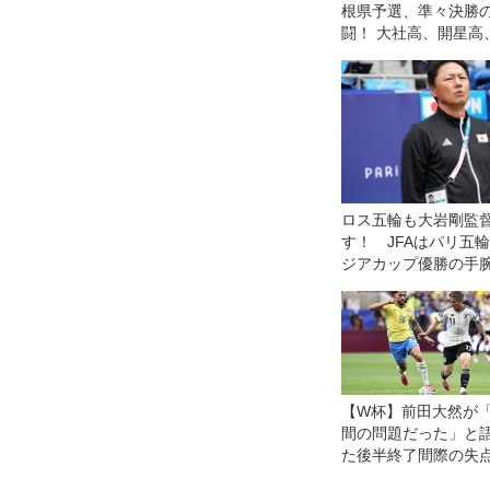
根県予選、準々決勝
闘！ 大社高、開星高
正大淞南高、益田東
ベスト4
ロス五輪も大岩剛監
す！ JFAはパリ五輪
ジアカップ優勝の手
【W杯】前田大然が
間の問題だった」と
た後半終了間際の失
劣勢を強いられて「