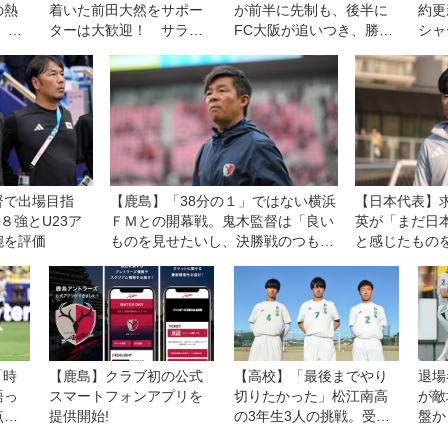
の熱
着いた前田大然をサポー
が前半に先制も、後半に
約更
、立
ターは大歓迎！ サラブ
FC大阪が追いつき、勝ち
シャ
高が
レットの走力と農耕馬の
点1を分け合う◎J3開幕戦
に、
献身でイプスウィッチに
たい
残留をもたらす！【英国
通信】
督で出場目指
【鹿島】「38分の１」ではない横浜
【日本代表】
８強とU23ア
ＦＭとの開幕戦。鬼木監督は「良い
英が「まだ日
腕を評価
ものを見せたいし、決勝戦のつもり
と感じたもの
で戦う」
「時
【鹿島】クラブ初の公式
【高校】「最後までやり
退場
語っ
スマートフォンアプリを
切りたかった」松江南高
が敵
点。
提供開始!
の3年生3人の挑戦。受験
盤か
しっ
勉強との両立でインター
はミ