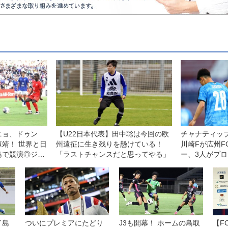
ニョ、ドゥン
【U22日本代表】田中聡は今回の欧
チャナティッ
靖！ 世界と日
州遠征に生き残りを懸けている！
川崎Fが広州F
島で競演◎ジー
「ラストチャンスだと思ってやる」
ー、3人がプロ
ム
イ島
ついにプレミアにたどり
J3も開幕！ ホームの鳥取
【F