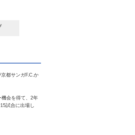
y
都サンガF.C.か
ー機会を得て、2年
15試合に出場し