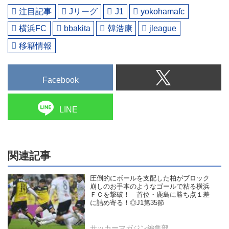
注目記事
Jリーグ
J1
yokohamafc
横浜FC
bbakita
韓浩康
jleague
移籍情報
Facebook
LINE
関連記事
圧倒的にボールを支配した柏がブロック
崩しのお手本のようなゴールで粘る横浜
ＦＣを撃破！ 首位・鹿島に勝ち点１差
に詰め寄る！◎J1第35節
サッカーマガジン編集部