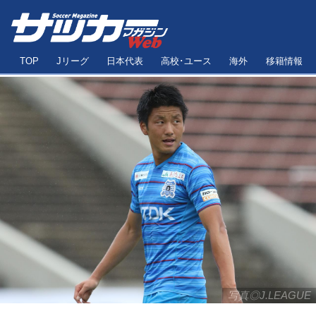
TOP
Jリーグ
日本代表
高校･ユース
海外
移籍情報
写真◎J.LEAGUE