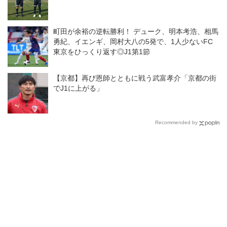
町田が余裕の逆転勝利！ デューク、明本考浩、相馬
勇紀、イエンギ、岡村大八の5発で、1人少ないFC
東京をひっくり返す◎J1第1節
【京都】再び恩師とともに戦う武富孝介「京都の街
でJ1に上がる」
Recommended by