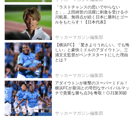
「ラストチャンスの思いでやらない
と」。上田綺世の活躍に刺激を受ける小
川航基。無得点が続く日本に勝利とゴー
ルをもたらす！【日本代表】
サッカーマガジン編集部
【横浜FC】「驚きよりうれしい。でも悔
しい」と豪快ミドルのアダイウトン。三
浦文丈監督がベンチスタートにした理由
とは？
サッカーマガジン編集部
アダイウトンが衝撃のスーパーミドル！
横浜FCが新潟との苛烈なサバイバルマッ
チで貴重な勝ち点3を奪取！◎J1第30節
サッカーマガジン編集部