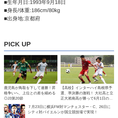
■生年月日:1993年9月18日
■身長/体重:186cm/80kg
■出身地:京都府
PICK UP
鹿児島が鳥取を下して連勝！昇
【高校】インターハイ島根県予
格争いへ、上位との差を縮める
選、準決勝の激戦！ 大社高と立
◎J3第20節
正大淞南高が勝って6月1日の決
勝へ
７月23日に横浜FM対マンチェスター・C、26日に
シティ対バイエルンが国立競技場で実現！