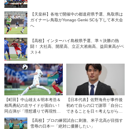
【天皇杯】各地で開催中の都道府県予選、鳥取県は
ガイナーレ鳥取がYonago Genki SCを下して本大会
へ
【高校】インターハイ島根県予選、準々決勝の熱
闘！ 大社高、開星高、立正大淞南高、益田東高がベ
スト4
【町田】中山雄太＆明本考浩＆
【日本代表】佐野海舟が事件後
相馬勇紀の左サイドが面白い！
初めて自らの口で謝罪「自分に
同点弾が「理想通りで再現性も
できることを日々考えながらプ
ある」と自画自賛！
レーし、行動し、社会貢献し続
【高校】プロの練習試合に刺激、米子北高が目指す
けていきます」
雪辱の日本一「絶対に優勝したい」