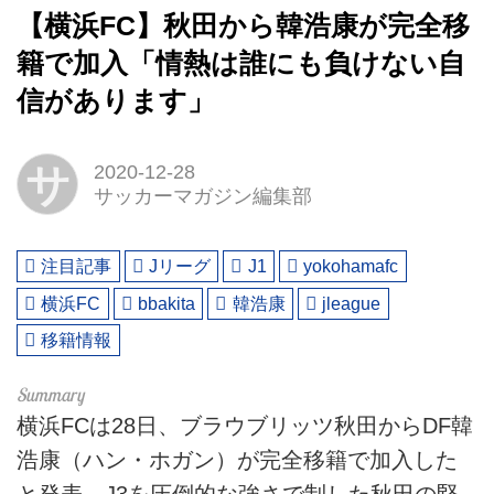
【横浜FC】秋田から韓浩康が完全移
籍で加入「情熱は誰にも負けない自
信があります」
サ
2020-12-28
サッカーマガジン編集部
注目記事
Jリーグ
J1
yokohamafc
横浜FC
bbakita
韓浩康
jleague
移籍情報
横浜FCは28日、ブラウブリッツ秋田からDF韓
浩康（ハン・ホガン）が完全移籍で加入した