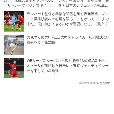
始！ 伝統の女子サッカー大会
ンガ、中田英寿、宮本恒靖！ 世
『サッカーマガジン雪印メグミ
界と日本のレジェンドが広島で
ルクカップ』開催
競演◎ジーコオールスターゲー
ランパード監督と幸福な関係を築く坂元達裕、プレ
ム
ミア昇格秒読みの心境を語る。「もがいてここまで
来た。僕に何ができるのかが重要になる」【海外】
異色ずくめの得点王､大型ストライカー松浦敏夫◎J
前夜を歩く第22回
WEリーグ新シーズン開幕！ 昨季2位のINAC神戸レ
オネッサが優勝した日テレ・東京ヴェルディベレー
ザを下して白星発進
Recommended by