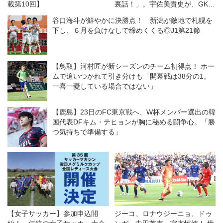
載第10回】
裏話！」。宇佐美貴史が、GKチ
ームが、CBコンビが…
谷口海斗が鮮やかに決勝点！ 新潟が敵地で札幌を
下し、６月を負けなしで締めくくる◎J1第21節
【鳥取】河村匠が新シーズンのチーム初得点！ ホー
ムで追いつかれて引き分けも「開幕戦は38分の1。
一喜一憂している場合ではない」
【鹿島】23日のFC東京戦へ、W杯メンバー選出の韓
国代表DFキム・テヒョンが胸に秘める闘争心。「勝
つ気持ちで準備する」
【女子サッカー】参加申込開
ジーコ、ロナウジーニョ、ドゥ