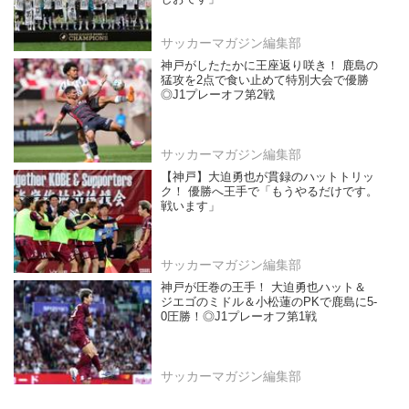
サッカーマガジン編集部
神戸がしたたかに王座返り咲き！ 鹿島の
猛攻を2点で食い止めて特別大会で優勝
◎J1プレーオフ第2戦
サッカーマガジン編集部
【神戸】大迫勇也が貫録のハットトリッ
ク！ 優勝へ王手で「もうやるだけです。
戦います」
サッカーマガジン編集部
神戸が圧巻の王手！ 大迫勇也ハット＆
ジエゴのミドル＆小松蓮のPKで鹿島に5-
0圧勝！◎J1プレーオフ第1戦
サッカーマガジン編集部