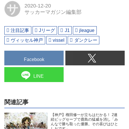
サ
2020-12-20
サッカーマガジン編集部
注目記事
Jリーグ
J1
jleague
ヴィッセル神戸
vissel
ダンクレー
Facebook
LINE
関連記事
【神戸】権田修一が立ちはだかる！ 2連
続ビッグセーブで鹿島の猛威を消し「み
んなで勝ち取った優勝。その喜びはひと
しおです」