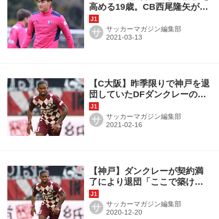
高める19歳。CB西尾隆矢がチ
ームの未来を明るく照らす
サッカーマガジン編集部
サ
【C大阪】昨季限りで神戸を退
団していたDFダンクレーの加
入が決定！
サッカーマガジン編集部
サ
【神戸】ダンクレーが契約満
了により退団「ここで築けた
関係は一生もの」
サッカーマガジン編集部
サ