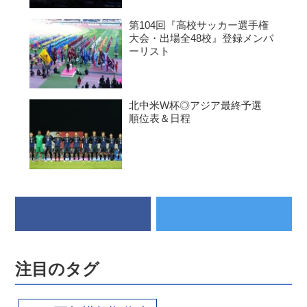
第104回『高校サッカー選手権
大会・出場全48校』登録メンバ
ーリスト
北中米W杯◎アジア最終予選
順位表＆日程
注目のタグ