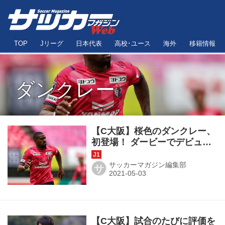
TOP
Jリーグ
日本代表
高校･ユース
海外
移籍情報
ダンクレー
【C大阪】桜色のダンクレー、
初登場！ ダービーでデビュー
して上々の自己評価「次の試
合が待ち遠しい」
サッカーマガジン編集部
サ
【C大阪】試合のたびに評価を