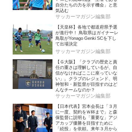
自分たちの力を示す機会」と意
気込む
サッカーマガジン編集部
【天皇杯】各地で都道府県予選
が進行中！ 鳥取県はガイナーレ
鳥取がYonago Genki SCを下し
て出場決定
サッカーマガジン編集部
【Ｇ大阪】「クラブの歴史と責
任の重さは理解しているが、自
信がなければここに座っていな
い」。クラブのレジェンド、明
神智和・新監督が目指すのはど
んなチームなのか？
サッカーマガジン編集部
【日本代表】宮本会長は「３月
に一度、契約をＷ杯まで」と森
保監督に説明も「重要な」アジ
アカップ優勝を目指すために
「続投」を依頼。来年３月から