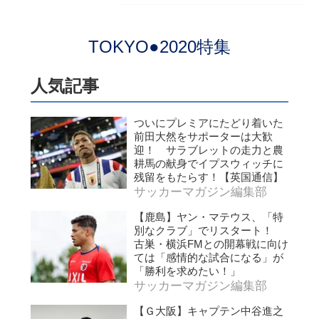
TOKYO●2020特集
人気記事
ついにプレミアにたどり着いた
前田大然をサポーターは大歓
迎！ サラブレットの走力と農
耕馬の献身でイプスウィッチに
残留をもたらす！【英国通信】
サッカーマガジン編集部
【鹿島】ヤン・マテウス、「特
別なクラブ」でリスタート！
古巣・横浜FMとの開幕戦に向け
ては「感情的な試合になる」が
「勝利を求めたい！」
サッカーマガジン編集部
【Ｇ大阪】キャプテン中谷進之