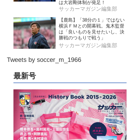
は大岩剛体制が発足！
サッカーマガジン編集部
【鹿島】「38分の１」ではない
横浜ＦＭとの開幕戦。鬼木監督
は「良いものを見せたいし、決
勝戦のつもりで戦う」
サッカーマガジン編集部
Tweets by soccer_m_1966
最新号