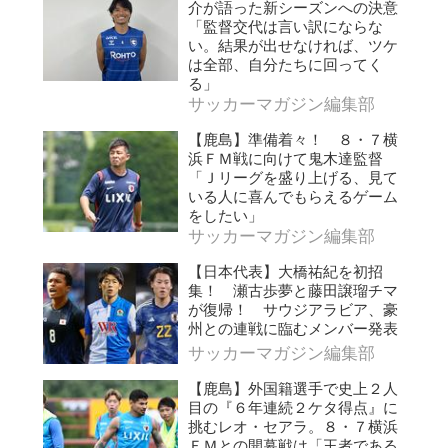
介が語った新シーズンへの決意
「監督交代は言い訳にならな
い。結果が出せなければ、ツケ
は全部、自分たちに回ってく
る」
サッカーマガジン編集部
【鹿島】準備着々！ ８・７横
浜ＦＭ戦に向けて鬼木達監督
「Ｊリーグを盛り上げる、見て
いる人に喜んでもらえるゲーム
をしたい」
サッカーマガジン編集部
【日本代表】大橋祐紀を初招
集！ 瀬古歩夢と藤田譲瑠チマ
が復帰！ サウジアラビア、豪
州との連戦に臨むメンバー発表
サッカーマガジン編集部
【鹿島】外国籍選手で史上２人
目の『６年連続２ケタ得点』に
挑むレオ・セアラ。８・７横浜
ＦＭとの開幕戦は「王者である