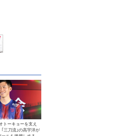
ネオトーキョーを支え
｢三刀流｣の高宇洋が