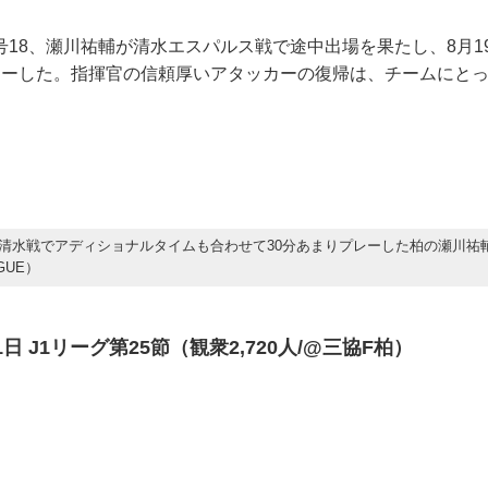
号18、瀬川祐輔が清水エスパルス戦で途中出場を果たし、8月1
レーした。指揮官の信頼厚いアタッカーの復帰は、チームにと
清水戦でアディショナルタイムも合わせて30分あまりプレーした柏の瀬川祐
GUE）
31日 J1リーグ第25節（観衆2,720人/@三協F柏）