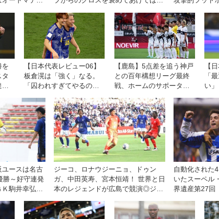
はオートマティ
プからのクロスを褒めてあげてほし
攻撃的フット
ルを「５００ユ
い」
う
勝を
【日本代表レビュー06】
【鹿島】5点差を追う神戸
【日
スタ
板倉滉は「強く」なる。
との百年構想リーグ最終
「最
達監
「囚われすぎてやるのも
戦、ホームのサポーター
い」
姿勢
違う」の冷徹さで向かう
とともに大逆転劇実現
晃太
ゴールなきゴール
へ。鬼木達監督「奇跡を
評価
起こす状況を一緒に」
は通
阪ユースは名古
ジーコ、ロナウジーニョ、ドゥン
自動化された4-
優勝～好守連発
ガ、中田英寿、宮本恒靖！ 世界と日
いたスーペル
ＧＫ駒井幸弘
本のレジェンドが広島で競演◎ジー
界遺産第27回
えてはいけなか
コオールスターゲーム