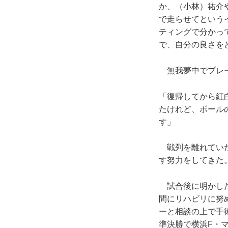
か、（小林）祐介
で走らせてという
ティングで分かっ
で、自分の良さを
無我夢中でプレー
「復帰してから紅
たけれど、ボール
す」
戦列を離れていた
す努力をしてきた
試合後に明かした
間にリハビリに努
ーと相談の上で手
準決勝で横浜F・