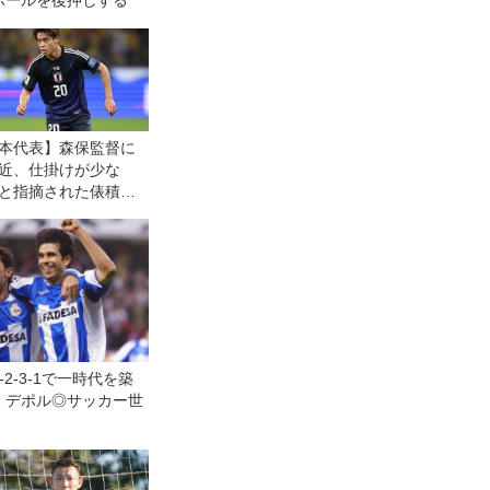
ボールを後押しする
本代表】森保監督に
近、仕掛けが少な
と指摘された俵積田
。デビュー戦の自己
は「通用するところ
用したかなと」
2-3-1で一時代を築
・デポル◎サッカー世