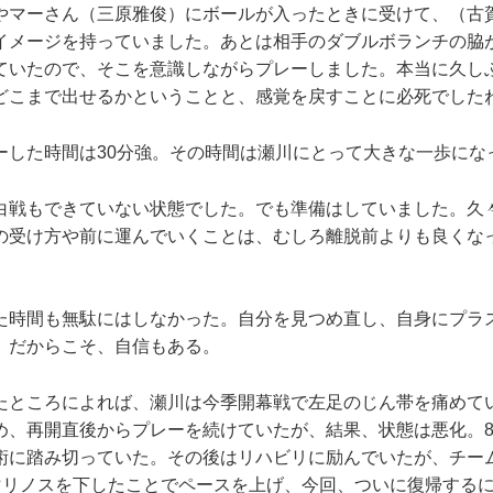
やマーさん（三原雅俊）にボールが入ったときに受けて、（古
イメージを持っていました。あとは相手のダブルボランチの脇
ていたので、そこを意識しながらプレーしました。本当に久し
どこまで出せるかということと、感覚を戻すことに必死でした
した時間は30分強。その時間は瀬川にとって大きな一歩にな
白戦もできていない状態でした。でも準備はしていました。久
の受け方や前に運んでいくことは、むしろ離脱前よりも良くな
時間も無駄にはしなかった。自分を見つめ直し、自身にプラ
。だからこそ、自信もある。
ところによれば、瀬川は今季開幕戦で左足のじん帯を痛めて
め、再開直後からプレーを続けていたが、結果、状態は悪化。
術に踏み切っていた。その後はリハビリに励んでいたが、チー
マリノスを下したことでペースを上げ、今回、ついに復帰する