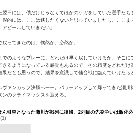
た翌日には、僕だけじゃなくてほかのケガをしていた選手たち
。僕的には、ここは逃したくないと思っていましたし、ここま
、アピールしていきたい」
戻ってきたのは、偶然か、必然か。
までのようなプレーに、どれだけ早く戻していけるか。そこに
できるようになっている感覚もあるので、その精度をどれだけ
結果だとも思うので、結果を意識して仙台戦に臨んでいけたら
ヴァンカップ決勝へーー。パワーアップして帰ってきた瀬川
ズンのクライマックスを迎える。
けん引車となった瀬川が戦列に復帰。2列目の先発争いは激化
1