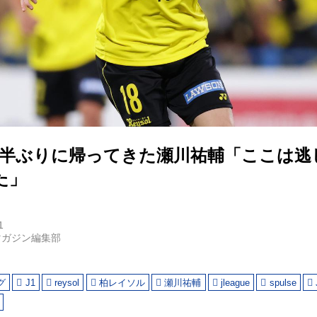
月半ぶりに帰ってきた瀬川祐輔「ここは逃
た」
1
マガジン編集部
グ
J1
reysol
柏レイソル
瀬川祐輔
jleague
spulse