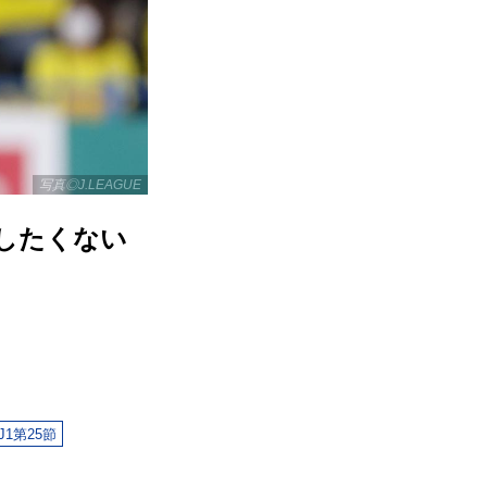
写真◎J.LEAGUE
したくない
J1第25節