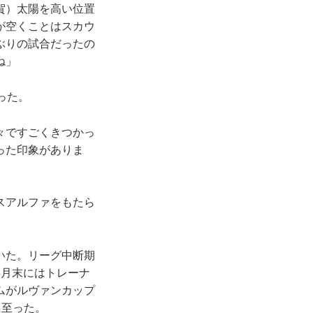
賀）太陽を高い位置
が空くことはスカウ
ぶりの試合だったの
ね」
った。
々ですごくきつかっ
った印象がありま
スアルファをもたら
いた。リーグ中断期
8月末にはトレーナ
ムがルヴァンカップ
に至った。