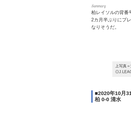
柏レイソルの背番
2カ月半ぶりにプ
なりそうだ。
上写真＝
◎J.LEA
■2020年10月
柏 0-0 清水