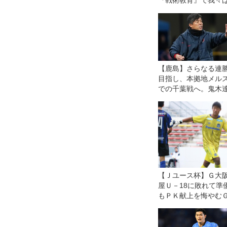
『戦術教育』で我々
ズムを理解し、ボー
ーロ札のように」扱
【鹿島】さらなる連
目指し、本拠地メル
での千葉戦へ。鬼木
督「しっかりと戦う
を見せたい」
【Ｊユース杯】Ｇ大
屋Ｕ－18に敗れて準
もＰＫ献上を悔やむ
「キーパーとして与
った」