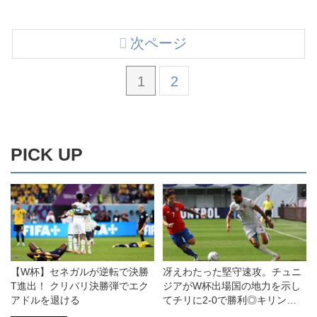
次ページ
1
2
PICK UP
【W杯】セネガルが逆転で決勝
冴えわたった堅守速攻。チュニ
T進出！ クリバリ決勝弾でエク
ジアがW杯出場国の地力を示し
アドルを退ける
てチリに2-0で勝利◎キリン杯
2022