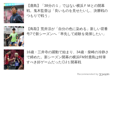
イトルをこのクラブの歴史に刻
【鹿島】「38分の１」ではない横浜ＦＭとの開幕
みたい！」
戦。鬼木監督は「良いものを見せたいし、決勝戦の
つもりで戦う」
【鳥取】荒井涼が「自分の色に染める」新しい背番
号7で新シーズンへ「率先して経験を発揮したい」
16歳・三井寺の躍動で始まり、34歳・柴崎の冷静さ
で締めた。新シーズン開幕の横浜FM対鹿島は特筆
すべき好ゲームだった◎J１開幕戦
Recommended by