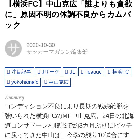
【横浜FC】中山克広「誰よりも貪欲
に」原因不明の体調不良からカムバ
ック
サ
2020-10-30
サッカーマガジン編集部
注目記事
Jリーグ
J1
jleague
横浜FC
yokohamafc
中山克広
コンディション不良により長期の戦線離脱を
強いられた横浜FCのMF中山克広。24日の北海
道コンサドーレ札幌戦で約3カ月ぶりにピッチ
に戻ってきた中山は、今季の残り10試合にす