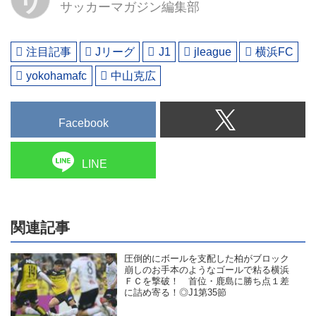
サッカーマガジン編集部
注目記事
Jリーグ
J1
jleague
横浜FC
yokohamafc
中山克広
Facebook
LINE
関連記事
圧倒的にボールを支配した柏がブロック
崩しのお手本のようなゴールで粘る横浜
ＦＣを撃破！ 首位・鹿島に勝ち点１差
に詰め寄る！◎J1第35節