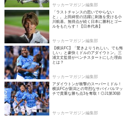
サッカーマガジン編集部
「ラストチャンスの思いでやらない
と」。上田綺世の活躍に刺激を受ける小
川航基。無得点が続く日本に勝利とゴー
ルをもたらす！【日本代表】
サッカーマガジン編集部
【横浜FC】「驚きよりうれしい。でも悔
しい」と豪快ミドルのアダイウトン。三
浦文丈監督がベンチスタートにした理由
とは？
サッカーマガジン編集部
アダイウトンが衝撃のスーパーミドル！
横浜FCが新潟との苛烈なサバイバルマッ
チで貴重な勝ち点3を奪取！◎J1第30節
サッカーマガジン編集部