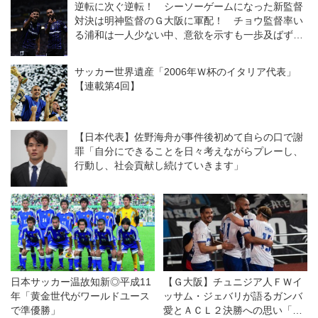
逆転に次ぐ逆転！ シーソーゲームになった新監督
対決は明神監督のＧ大阪に軍配！ チョウ監督率い
る浦和は一人少ない中、意欲を示すも一歩及ばず
◎J１開幕戦
サッカー世界遺産「2006年Ｗ杯のイタリア代表」
【連載第4回】
【日本代表】佐野海舟が事件後初めて自らの口で謝
罪「自分にできることを日々考えながらプレーし、
行動し、社会貢献し続けていきます」
日本サッカー温故知新◎平成11
【Ｇ大阪】チュニジア人ＦＷイ
年「黄金世代がワールドユース
ッサム・ジェバリが語るガンバ
で準優勝」
愛とＡＣＬ２決勝への思い「タ