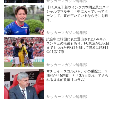
サッカーマガジン編集部
【FC東京】新ウイングの本間至恩はスペ
シャルでマルチ！「中に入っていってタ
ーンして。裏が空いているならそこを狙
う」
サッカーマガジン編集部
試合中に韓国代表に選出されたGKキム・
スンギュの活躍もあり、FC東京が13人目
までもつれたPK戦を制して浦和に勝利！
◎J1第17節
サッカーマガジン編集部
マチェイ・スコルジャ、その采配は…？
浦和が「5連敗」と「3万人割れ」で迫ら
れる抜本的改革【コラム】
サッカーマガジン編集部