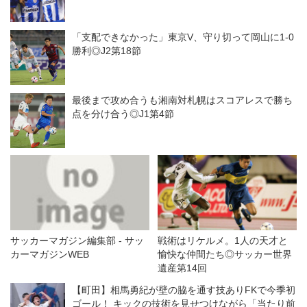
「支配できなかった」東京V、守り切って岡山に1-0
勝利◎J2第18節
最後まで攻め合うも湘南対札幌はスコアレスで勝ち
点を分け合う◎J1第4節
サッカーマガジン編集部 - サッ
戦術はリケルメ。1人の天才と
カーマガジンWEB
愉快な仲間たち◎サッカー世界
遺産第14回
【町田】相馬勇紀が壁の脇を通す技ありFKで今季初
ゴール！ キックの技術を見せつけながら「当たり前