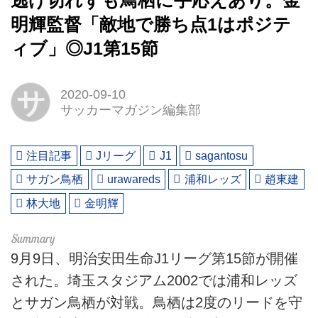
逃げ切れずも鳥栖に手応えあり。金
明輝監督「敵地で勝ち点1はポジテ
ィブ」◎J1第15節
サ
2020-09-10
サッカーマガジン編集部
注目記事
Jリーグ
J1
sagantosu
サガン鳥栖
urawareds
浦和レッズ
趙東建
林大地
金明輝
9月9日、明治安田生命J1リーグ第15節が開催
された。埼玉スタジアム2002では浦和レッズ
とサガン鳥栖が対戦。鳥栖は2度のリードを守