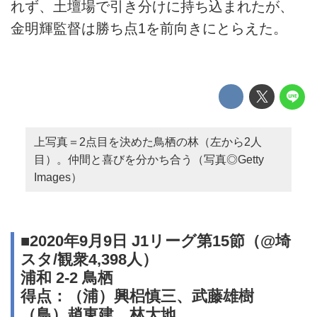
れず、土壇場で引き分けに持ち込まれたが、
金明輝監督は勝ち点1を前向きにとらえた。
上写真＝2点目を決めた鳥栖の林（左から2人
目）。仲間と喜びを分かち合う（写真◎Getty
Images）
■2020年9月9日 J1リーグ第15節（@埼
スタ/観衆4,398人）
浦和 2-2 鳥栖
得点：（浦）興梠慎三、武藤雄樹
（鳥）趙東建、林大地