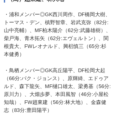
・浦和メンバー◎GK西川周作、DF橋岡大樹、
トーマス・デン、槙野智章、岩武克弥（82分:
山中亮輔）、MF柏木陽介（62分:武藤雄樹）、
柴戸海、青木拓矢（62分:エヴェルトン）、関
根貴大、FWレオナルド、興梠慎三（65分:杉
本健勇）
・鳥栖メンバー◎GK高丘陽平、DF松岡大起
（66分:パク・ジョンス）、原輝綺、エドゥア
ルド、森下龍矢、MF樋口雄太、梁勇基（56分:
原川力）、大畑歩夢、本田風智（46分:小屋松
知哉）、FW趙東建（56分:林大地）、金森健
志（83分:豊田陽平）