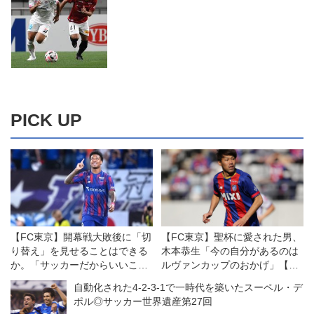
PICK UP
【FC東京】開幕戦大敗後に「切
【FC東京】聖杯に愛された男、
り替え」を見せることはできる
木本恭生「今の自分があるのは
か。「サッカーだからいいこと
ルヴァンカップのおかげ」【イ
もある」を信じて
ンタビュー】
自動化された4-2-3-1で一時代を築いたスーペル・デ
ポル◎サッカー世界遺産第27回