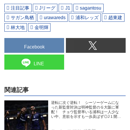
注目記事
Jリーグ
J1
sagantosu
サガン鳥栖
urawareds
浦和レッズ
趙東建
林大地
金明輝
Facebook
LINE
関連記事
逆転に次ぐ逆転！ シーソーゲームにな
った新監督対決は明神監督のＧ大阪に軍
配！ チョウ監督率いる浦和は一人少な
い中、意欲を示すも一歩及ばず◎J１開幕
戦