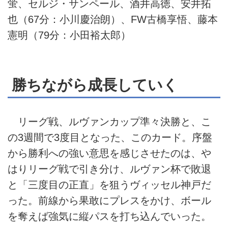
蛍、セルジ・サンペール、酒井高徳、安井拓
也（67分：小川慶治朗）、FW古橋享悟、藤本
憲明（79分：小田裕太郎）
勝ちながら成長していく
リーグ戦、ルヴァンカップ準々決勝と、こ
の3週間で3度目となった、このカード。序盤
から勝利への強い意思を感じさせたのは、や
はりリーグ戦で引き分け、ルヴァン杯で敗退
と「三度目の正直」を狙うヴィッセル神戸だ
った。前線から果敢にプレスをかけ、ボール
を奪えば強気に縦パスを打ち込んでいった。