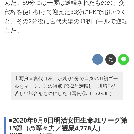
んだ。59分には一度は逆転されたものの、交
代枠を使い切って迎えた83分にPKで追いつく
と、その2分後に宮代大聖のJ1初ゴールで逆転
した。
上写真＝宮代（左）が残り5分で自身のJ1初ゴー
ルをマーク。この得点で3-2と逆転し、川崎Fが
苦しい試合をものにした（写真◎J.LEAGUE）
■2020年9月9日明治安田生命J1リーグ第
15節（@等々力／観衆4,778人）