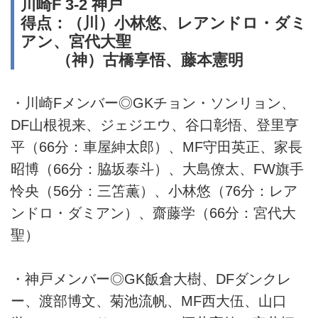
川崎F 3-2 神戸
得点：（川）小林悠、レアンドロ・ダミ
アン、宮代大聖
（神）古橋享悟、藤本憲明
・川崎Fメンバー◎GKチョン・ソンリョン、
DF山根視来、ジェジエウ、谷口彰悟、登里亨
平（66分：車屋紳太郎）、MF守田英正、家長
昭博（66分：脇坂泰斗）、大島僚太、FW旗手
怜央（56分：三笘薫）、小林悠（76分：レア
ンドロ・ダミアン）、齋藤学（66分：宮代大
聖）
・神戸メンバー◎GK飯倉大樹、DFダンクレ
ー、渡部博文、菊池流帆、MF西大伍、山口