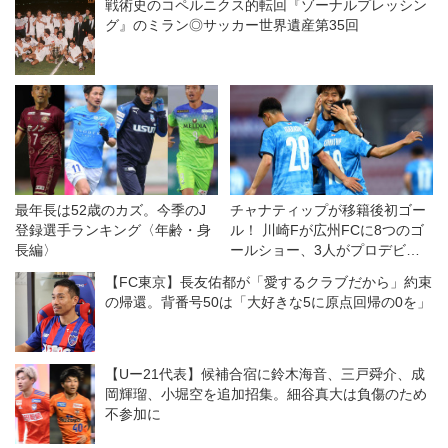
戦術史のコペルニクス的転回『ゾーナルプレッシン
グ』のミラン◎サッカー世界遺産第35回
最年長は52歳のカズ。今季のJ
チャナティップが移籍後初ゴー
登録選手ランキング〈年齢・身
ル！ 川崎Fが広州FCに8つのゴ
長編〉
ールショー、3人がプロデビュ
ー◎ACL第2節
【FC東京】長友佑都が「愛するクラブだから」約束
の帰還。背番号50は「大好きな5に原点回帰の0を」
【Uー21代表】候補合宿に鈴木海音、三戸舜介、成
岡輝瑠、小堀空を追加招集。細谷真大は負傷のため
不参加に