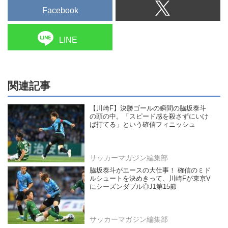
Facebook
LINE
関連記事
【川崎F】決勝ゴールの瞬間の脇坂泰斗
の頭の中。「スピード感を殺さずにいけ
ば打てる」という確信フィニッシュ
サッカーマガジン編集部
脇坂泰斗がエースの大仕事！ 確信のミド
ルシュートを決めきって、川崎Fが東京V
にシーズンダブル◎J1第15節
サッカーマガジン編集部