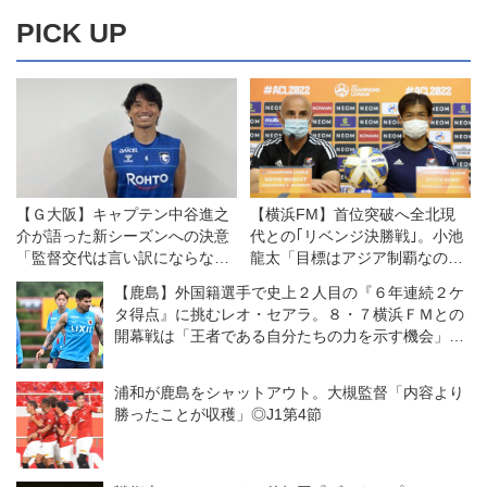
PICK UP
【Ｇ大阪】キャプテン中谷進之
【横浜FM】首位突破へ全北現
介が語った新シーズンへの決意
代との｢リベンジ決勝戦｣。小池
「監督交代は言い訳にならな
龍太「目標はアジア制覇なので
い。結果が出せなければ、ツケ
勝たなければ」
【鹿島】外国籍選手で史上２人目の『６年連続２ケ
は全部、自分たちに回ってく
タ得点』に挑むレオ・セアラ。８・７横浜ＦＭとの
る」
開幕戦は「王者である自分たちの力を示す機会」と
意気込む
浦和が鹿島をシャットアウト。大槻監督「内容より
勝ったことが収穫」◎J1第4節