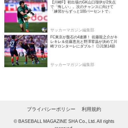
【川崎F】初出場のGK山口瑠伊が2失点
で「悔しい」。次のチャンスに向けて
「練習からずっと100パーセントで」
サッカーマガジン編集部
FC東京が盤石の4連勝！ 佐藤龍之介がキ
レキレ＆佐藤恵允と野澤零温が決めて川
崎フロンターレにダブル！ ◎J1第14節
サッカーマガジン編集部
プライバシーポリシー
利用規約
© BASEBALL MAGAZINE SHA Co., Ltd. All rights