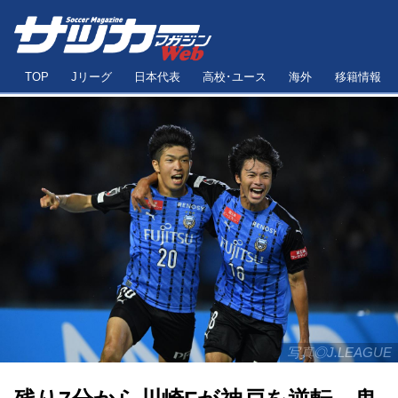
TOP
Jリーグ
日本代表
高校･ユース
海外
移籍情報
写真◎J.LEAGUE