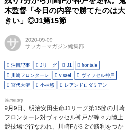
残り7分から川崎Fが神戸を逆転。鬼
木監督「今日の内容で勝てたのは大
きい」◎J1第15節
サ
2020-09-09
サッカーマガジン編集部
注目記事
Jリーグ
J1
frontale
川崎フロンターレ
vissel
ヴィッセル神戸
宮代大聖
小林悠
レアンドロダミアン
9月9日、明治安田生命J1リーグ第15節の川崎
フロンターレ対ヴィッセル神戸が等々力陸上
競技場で行なわれ、川崎Fが3-2で勝利をつか