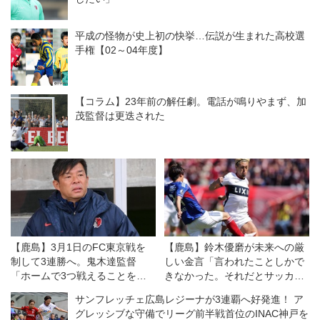
平成の怪物が史上初の快挙…伝説が生まれた高校選
手権【02～04年度】
【コラム】23年前の解任劇。電話が鳴りやまず、加
茂監督は更迭された
【鹿島】3月1日のFC東京戦を
【鹿島】鈴木優磨が未来への厳
制して3連勝へ。鬼木達監督
しい金言「言われたことしかで
「ホームで3つ戦えることを力
きなかった。それだとサッカー
にしなければいけない」
にならない」
サンフレッチェ広島レジーナが3連覇へ好発進！ ア
グレッシブな守備でリーグ前半戦首位のINAC神戸を