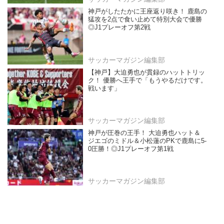
神戸がしたたかに王座返り咲き！ 鹿島の
猛攻を2点で食い止めて特別大会で優勝
◎J1プレーオフ第2戦
サッカーマガジン編集部
【神戸】大迫勇也が貫録のハットトリッ
ク！ 優勝へ王手で「もうやるだけです。
戦います」
サッカーマガジン編集部
神戸が圧巻の王手！ 大迫勇也ハット＆
ジエゴのミドル＆小松蓮のPKで鹿島に5-
0圧勝！◎J1プレーオフ第1戦
サッカーマガジン編集部