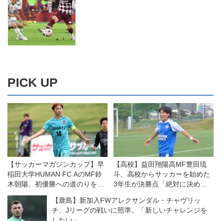
PICK UP
【サッカーマガジンカップ】早
【高校】益田翔陽高MF豊田琉
稲田大学HUMAN FC AのMF鈴
斗、高校からサッカーを始めた
木朝陽、初優勝への道のりを語
3年生が決勝点「絶対に決めて
る「練習から雰囲気を変えて取
やると思っていた」
【鹿島】新加入FWアレクサンダル・チャヴリッ
り組んできた」
チ、Jリーグの戦いに照準。「新しいチャレンジを
したい」