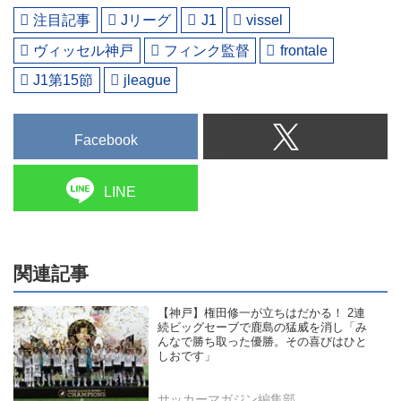
注目記事
Jリーグ
J1
vissel
ヴィッセル神戸
フィンク監督
frontale
J1第15節
jleague
Facebook
LINE
関連記事
【神戸】権田修一が立ちはだかる！ 2連
続ビッグセーブで鹿島の猛威を消し「み
んなで勝ち取った優勝。その喜びはひと
しおです」
サッカーマガジン編集部