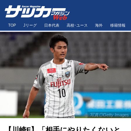
TOP
Jリーグ
日本代表
高校･ユース
海外
移籍情報
写真◎Getty Images
【川崎F】「相手にやりたくないと