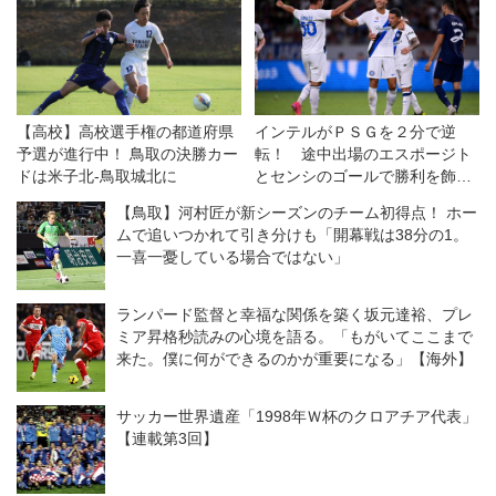
【高校】高校選手権の都道府県
インテルがＰＳＧを２分で逆
予選が進行中！ 鳥取の決勝カー
転！ 途中出場のエスポージト
ドは米子北-鳥取城北に
とセンシのゴールで勝利を飾る
◎クラブ親善試合
【鳥取】河村匠が新シーズンのチーム初得点！ ホー
ムで追いつかれて引き分けも「開幕戦は38分の1。
一喜一憂している場合ではない」
ランパード監督と幸福な関係を築く坂元達裕、プレ
ミア昇格秒読みの心境を語る。「もがいてここまで
来た。僕に何ができるのかが重要になる」【海外】
サッカー世界遺産「1998年Ｗ杯のクロアチア代表」
【連載第3回】