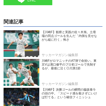
LINE
関連記事
【川崎F】観察と実践の佐々木旭。土壇
場の同点ゴールを生んだ「内側を見せな
がら縦に行く」怖さ
サッカーマガジン編集部
川崎FがロマニッチのAT弾で命拾い。東
京Vは溝口修平のプロ初ゴールで先制す
るが、最後に泣く◎J1第1節
サッカーマガジン編集部
【川崎F】決勝ゴールの瞬間の脇坂泰斗
の頭の中。「スピード感を殺さずにいけ
ば打てる」という確信フィニッシュ