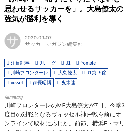
思わせるサッカーを」。大島僚太の
強気が勝利を導く
サ
2020-09-07
サッカーマガジン編集部
注目記事
Jリーグ
J1
frontale
川崎フロンターレ
大島僚太
J1第15節
vissel
家長昭博
鬼木達
川崎フロンターレのMF大島僚太が7日、今季3
度目の対戦となるヴィッセル神戸戦を前にオ
ンラインで取材に応じた。前節、横浜F・マリ