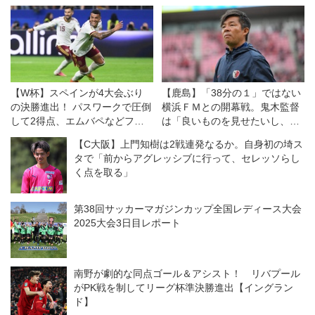
【W杯】スペインが4大会ぶり
【鹿島】「38分の１」ではない
の決勝進出！ パスワークで圧倒
横浜ＦＭとの開幕戦。鬼木監督
して2得点、エムバペなどフラ
は「良いものを見せたいし、決
ンスの強力攻撃陣を封じて快勝
勝戦のつもりで戦う」
【C大阪】上門知樹は2戦連発なるか。自身初の埼ス
タで「前からアグレッシブに行って、セレッソらし
く点を取る」
第38回サッカーマガジンカップ全国レディース大会
2025大会3日目レポート
南野が劇的な同点ゴール＆アシスト！ リバプール
がPK戦を制してリーグ杯準決勝進出【イングラン
ド】