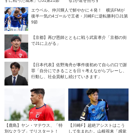
ずに戦った成果」◎J1第21節
る｣が道を照らす
エウベル、仲川輝人で鮮やかに４発！ 横浜FMが
後半一気の4ゴールで王者・川崎Fに逆転勝利◎J1第
9節
【京都】再び恩師とともに戦う武富孝介「京都の街
でJ1に上がる」
【日本代表】佐野海舟が事件後初めて自らの口で謝
罪「自分にできることを日々考えながらプレーし、
行動し、社会貢献し続けていきます」
【鹿島】ヤン・マテウス、「特
【川崎F】超絶アシストはこう
別なクラブ」でリスタート！
して生まれた。山根視来「感覚