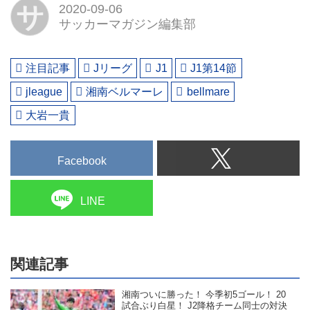
サ
2020-09-06
サッカーマガジン編集部
注目記事
Jリーグ
J1
J1第14節
jleague
湘南ベルマーレ
bellmare
大岩一貴
Facebook
LINE
関連記事
湘南ついに勝った！ 今季初5ゴール！ 20
試合ぶり白星！ J2降格チーム同士の対決