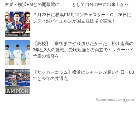
古巣・横浜FMとの開幕戦に向
として自分の中に出来上がって
けては「感情的な試合になる」
きた」
７月23日に横浜FM対マンチェスター・C、26日に
が「勝利を求めたい！」
シティ対バイエルンが国立競技場で実現！
【高校】「最後までやり切りたかった」松江南高の
3年生3人の挑戦。受験勉強との両立でインターハイ
予選の雪辱を
【サッカーコラム】横浜にシャーレが輝いた日・03
年と今年の共通点
Recommended by