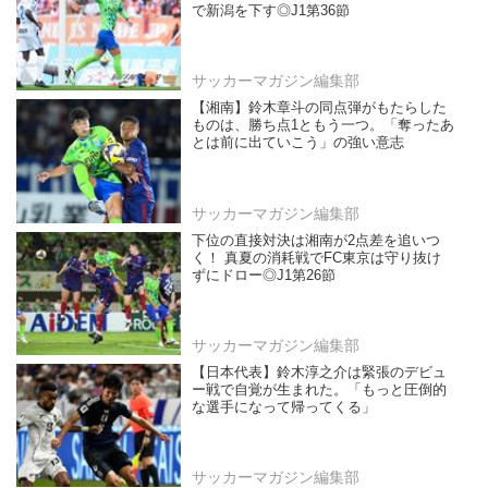
で新潟を下す◎J1第36節
サッカーマガジン編集部
【湘南】鈴木章斗の同点弾がもたらした
ものは、勝ち点1ともう一つ。「奪ったあ
とは前に出ていこう」の強い意志
サッカーマガジン編集部
下位の直接対決は湘南が2点差を追いつ
く！ 真夏の消耗戦でFC東京は守り抜け
ずにドロー◎J1第26節
サッカーマガジン編集部
【日本代表】鈴木淳之介は緊張のデビュ
ー戦で自覚が生まれた。「もっと圧倒的
な選手になって帰ってくる」
サッカーマガジン編集部