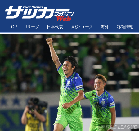
TOP
Jリーグ
日本代表
高校･ユース
海外
移籍情報
写真◎J.LEAGUE