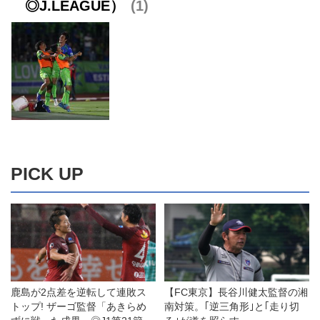
◎J.LEAGUE）
1
PICK UP
鹿島が2点差を逆転して連敗ス
【FC東京】長谷川健太監督の湘
トップ! ザーゴ監督「あきらめ
南対策。｢逆三角形｣と｢走り切