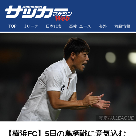
TOP
Jリーグ
日本代表
高校･ユース
海外
移籍情報
写真◎J.LEAGUE
【横浜FC】5日の鳥栖戦に意気込む