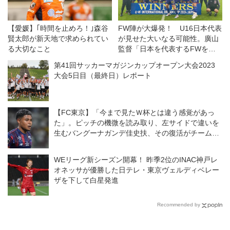
【愛媛】｢時間を止めろ！｣森谷
FW陣が大爆発！ U16日本代表
賢太郎が新天地で求められてい
が見せた大いなる可能性。廣山
る大切なこと
監督「日本を代表するFWを育
てたい」【U16代表】
第41回サッカーマガジンカップオープン大会2023
大会5日目（最終日）レポート
【FC東京】「今まで見たＷ杯とは違う感覚があっ
た」。ピッチの機微を読み取り、左サイドで違いを
生むバングーナガンデ佳史扶、その復活がチームを
さらに前進させる！
WEリーグ新シーズン開幕！ 昨季2位のINAC神戸レ
オネッサが優勝した日テレ・東京ヴェルディベレー
ザを下して白星発進
Recommended by