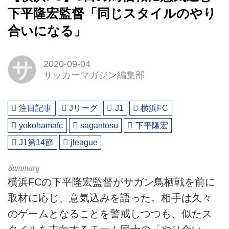
下平隆宏監督「同じスタイルのやり
合いになる」
サ
2020-09-04
サッカーマガジン編集部
注目記事
Jリーグ
J1
横浜FC
yokohamafc
sagantosu
下平隆宏
J1第14節
jleague
横浜FCの下平隆宏監督がサガン鳥栖戦を前に
取材に応じ、意気込みを語った。相手は久々
のゲームとなることを警戒しつつも、似たス