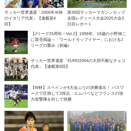
サッカー世界遺産「2006年Ｗ杯
第38回サッカーマガジンカップ
のイタリア代表」【連載第4
全国レディース大会2025大会3
回】
日目レポート
【Jリーグ25周年～Vol.2】1998年、18歳の小野伸二
に賛否両論～「ワールドカップイヤー」におけるJ
リーグの重み（前編）
サッカー世界遺産「EURO2004の大胆不敵なチェコ
代表」【連載第8回】
【W杯】スペインが4大会ぶりの決勝進出！ パスワ
ークで圧倒して2得点、エムバペなどフランスの強
力攻撃陣を封じて快勝