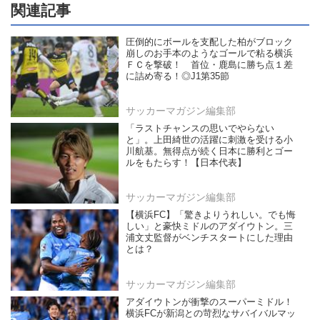
関連記事
圧倒的にボールを支配した柏がブロック
崩しのお手本のようなゴールで粘る横浜
ＦＣを撃破！ 首位・鹿島に勝ち点１差
に詰め寄る！◎J1第35節
サッカーマガジン編集部
「ラストチャンスの思いでやらない
と」。上田綺世の活躍に刺激を受ける小
川航基。無得点が続く日本に勝利とゴー
ルをもたらす！【日本代表】
サッカーマガジン編集部
【横浜FC】「驚きよりうれしい。でも悔
しい」と豪快ミドルのアダイウトン。三
浦文丈監督がベンチスタートにした理由
とは？
サッカーマガジン編集部
アダイウトンが衝撃のスーパーミドル！
横浜FCが新潟との苛烈なサバイバルマッ