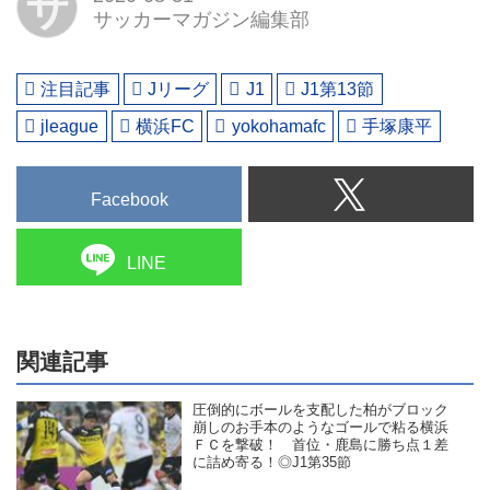
サ
サッカーマガジン編集部
注目記事
Jリーグ
J1
J1第13節
jleague
横浜FC
yokohamafc
手塚康平
Facebook
LINE
関連記事
圧倒的にボールを支配した柏がブロック
崩しのお手本のようなゴールで粘る横浜
ＦＣを撃破！ 首位・鹿島に勝ち点１差
に詰め寄る！◎J1第35節