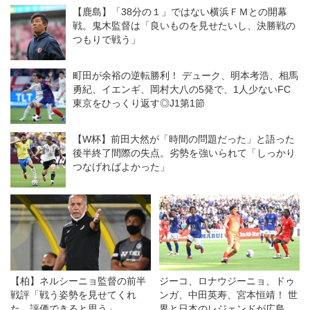
しい敗戦◎J1開幕戦
【鹿島】「38分の１」ではない横浜ＦＭとの開幕
戦。鬼木監督は「良いものを見せたいし、決勝戦の
つもりで戦う」
町田が余裕の逆転勝利！ デューク、明本考浩、相馬
勇紀、イエンギ、岡村大八の5発で、1人少ないFC
東京をひっくり返す◎J1第1節
【W杯】前田大然が「時間の問題だった」と語った
後半終了間際の失点。劣勢を強いられて「しっかり
つなげればよかった」
【柏】ネルシーニョ監督の前半
ジーコ、ロナウジーニョ、ドゥ
戦評「戦う姿勢を見せてくれ
ンガ、中田英寿、宮本恒靖！ 世
た。評価できると思う」
界と日本のレジェンドが広島で