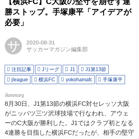
【横浜FC】C大阪の堅守を崩せず連
勝ストップ。手塚康平「アイデアが
必要」
サ
2020-08-31
サッカーマガジン編集部
注目記事
Jリーグ
J1
J1第13節
jleague
横浜FC
yokohamafc
手塚康平
8月30日、J1第13節の横浜FC対セレッソ大阪
がニッパツ三ツ沢球技場で行なわれ、アウェ
ーのC大阪が勝利した。J1ではクラブ初となる
4連勝を目指した横浜FCだったが、相手の堅守