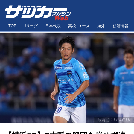
TOP
Jリーグ
日本代表
高校･ユース
海外
移籍情報
写真◎J.LEAGUE