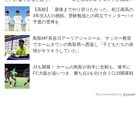
競演◎ジーコオールスターゲー
【高校】「最後までやり切りたかった」松江南高の
ム
3年生3人の挑戦。受験勉強との両立でインターハイ
予選の雪辱を
鳥取MF長谷川アーリアジャスール、サッカー教室
でホームタウンの鳥取県へ恩返し「子どもたちの表
情がキラキラしていた」
J3も開幕！ ホームの鳥取が前半に先制も、後半に
FC大阪が追いつき、勝ち点1を分け合う◎J3開幕戦
Recommended by