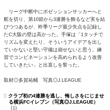
リーグ中断中にポゼッションサッカーへと
舵を切り、第10節から3連勝を飾るなど実を結
びつつあるが、昨季リーグ最少失点を記録し
たC大阪の壁は高かった。手塚は「1タッチで
リズムを変えたり、そういうアイデアを出し
ていかないと堅い守備は崩せないと思う。練
習でコンビネーションを高められるよう改善
していきたい」と出直しを誓った。
取材◎多賀祐輔 写真◎J.LEAGUE
クラブ初の4連勝を逃し、悔しさをにじませ
る横浜FCイレブン（写真◎J.LEAGUE）
1