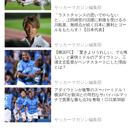
サッカーマガジン編集部
「ラストチャンスの思いでやらない
と」。上田綺世の活躍に刺激を受ける小
川航基。無得点が続く日本に勝利とゴー
ルをもたらす！【日本代表】
サッカーマガジン編集部
【横浜FC】「驚きよりうれしい。でも悔
しい」と豪快ミドルのアダイウトン。三
浦文丈監督がベンチスタートにした理由
とは？
サッカーマガジン編集部
アダイウトンが衝撃のスーパーミドル！
横浜FCが新潟との苛烈なサバイバルマッ
チで貴重な勝ち点3を奪取！◎J1第30節
サッカーマガジン編集部