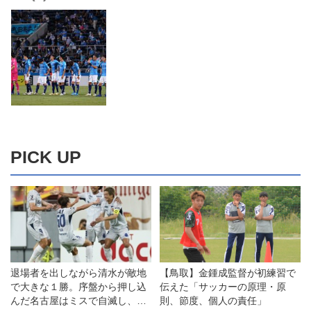
PICK UP
退場者を出しながら清水が敵地
【鳥取】金鍾成監督が初練習で
で大きな１勝。序盤から押し込
伝えた「サッカーの原理・原
んだ名古屋はミスで自滅し、悔
則、節度、個人の責任」