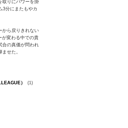
を取りにパワーを掛
ム3分にまたもやカ
ーから戻りきれない
ーが変わる中での貴
試合の真価が問われ
弾ませた。
EAGUE）
1