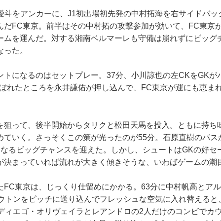
愛斗をアンカーに、J1初出場初先発の中村拓海を右サイドバッ
んだFC東京。前半はその中村拓の攻撃参加が効いて、FC東京
ームを運んだ。対する湘南ベルマーレも守備は崩れずにビッグ
なった。
トになるのはセットプレー。37分、小川諒也の左CKをGKが
こぼれたところを永井謙佑が押し込んで、FC東京が運にも恵ま
狙って、後半開始からタリクと松田天馬を投入。ともに持ち
めていく。さっそくこの策が光ったのが55分。石原直樹のパス
1となるビッグチャンスを迎えた。しかし、シュートはGKの好セ
が決まっていれば流れが大きく傾きそうな、いわばゲームの潮
FC東京は、じっくり仕留めにかかる。63分に中村帆高とア
イウトンをピッチに送り込んでフレッシュな空気に入れ替えると
、ディエゴ・オリヴェイラとレアンドロの2人だけのコンビでカ