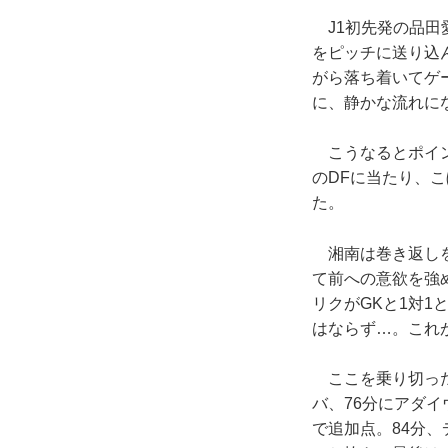
J1初先発の品田
をピッチに送り込
がら落ち着いてゲ
に、静かな流れに
こうなるとポイン
のDFに当たり、
た。
湘南は巻き返しを
て前への意欲を強
リクがGKと1対
はならず…。これ
ここを乗り切った
バ、76分にアダ
で追加点。84分