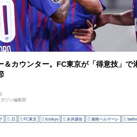
ー＆カウンター。FC東京が「得意技」で
節
3
マガジン編集部
グ
J1
FC東京
fctokyo
永井謙佑
湘南ベルマーレ
bellm