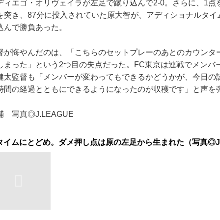
ディエゴ・オリヴェイラが左足で蹴り込んで2-0。さらに、1点
を突き、87分に投入されていた原大智が、アディショナルタイ
込んで勝負あった。
が悔やんだのは、「こちらのセットプレーのあとのカウンタ
しまった」という2つ目の失点だった。FC東京は連戦でメンバ
健太監督も「メンバーが変わってもできるかどうかが、今日の
時間の経過とともにできるようになったのが収穫です」と声を
 写真◎J.LEAGUE
イムにとどめ。ダメ押し点は原の左足から生まれた（写真◎J.L