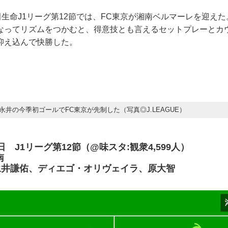
田生命J1リーグ第12節では、FC東京が湘南ベルマーレを迎え
なってリズムをつかむと、得意技とも言えるセットプレーとカ
抑え込んで快勝した。
永井の今季初ゴールでFC東京が先制した（写真◎J.LEAGUE）
23日 J1リーグ第12節（@味スタ:観衆4,599人）
南
永井謙佑、ディエゴ・オリヴェイラ、原大智