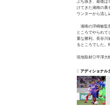
ぶち抜き、最後は
けてきた湘南の裏
ウンターから流し
湘南の浮嶋敏監督
ところでやられて
重な勝利。長谷川
るところでした。
現地取材◎平澤大輔
アディショナルタ