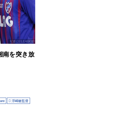
写真◎J.LEAGUE
湘南を突き放
are
浮嶋敏監督