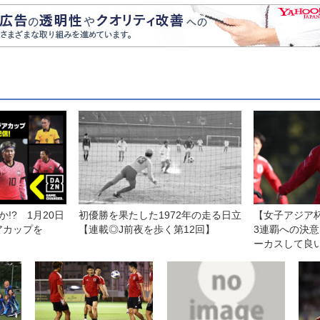
!? 1月20日
初優勝を果たした1972年の走る日立
【女子アジア
アカップを
【連載◎J前夜を歩く第12回】
3連覇への決
ーカスして良
に」