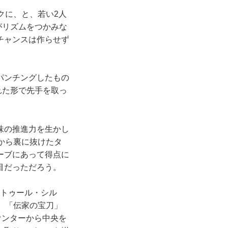
クに、と、若い2人
がリズムをつかみな
チャンスは作らせず
パンチングしたもの
れた形で先手を取っ
味の推進力を生かし
から裏に抜けたタ
ーブにあって得点に
目だっただろう。
ルトゥール・シル
、「伝家の宝刀」
ウンターから中央を