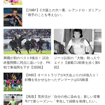
【川崎F】C大阪との大一番。レアンドロ・ダミアン
「相手のことを考えない」
興國が初のベスト8進出！ 試合
ジーコ以前の『大物』助っ人ウ
終盤間際に同点に追いつき、PK
エイト【連載◎J前夜を歩く第6
戦で東福岡を下す【3回戦】
回】
【W杯】オーストラリアが4大会ぶりの16強入り！
好機を生かせなかったデンマークはGS敗退
【鳥取】荒井涼が「自分の色に染める」新しい背番
号7で新シーズンへ「率先して経験を発揮したい」