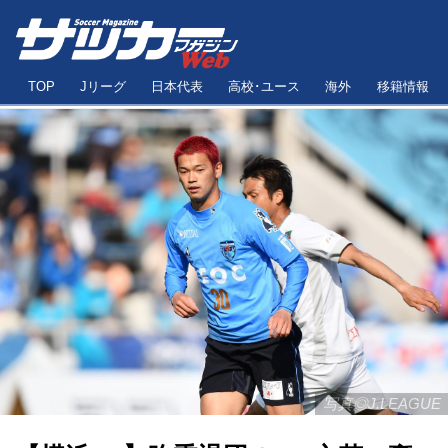
TOP
Jリーグ
日本代表
高校･ユース
海外
移籍情報
写真◎J.LEAGUE