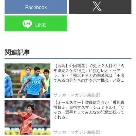
Facebook
LINE
関連記事
【鹿島】外国籍選手で史上２人目の『６
年連続２ケタ得点』に挑むレオ・セア
ラ。８・７横浜ＦＭとの開幕戦は「王者
である自分たちの力を示す機会」と意気
込む
サッカーマガジン編集部
【オールスター】佐藤龍之介が「香川真
司超え」目指すスマッシュミドル！「サ
ッカー選手としてみんなの記憶に残って
くれる」
サッカーマガジン編集部