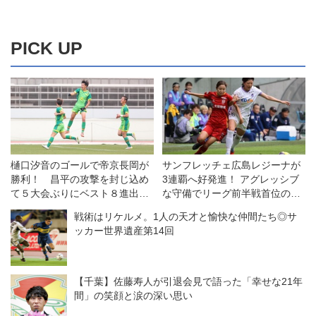
PICK UP
樋口汐音のゴールで帝京長岡が
サンフレッチェ広島レジーナが
勝利！ 昌平の攻撃を封じ込め
3連覇へ好発進！ アグレッシブ
て５大会ぶりにベスト８進出
な守備でリーグ前半戦首位の
【3回戦】
INAC神戸を下す◎WEリーグク
戦術はリケルメ。1人の天才と愉快な仲間たち◎サ
ラシエカップ
ッカー世界遺産第14回
【千葉】佐藤寿人が引退会見で語った「幸せな21年
間」の笑顔と涙の深い思い