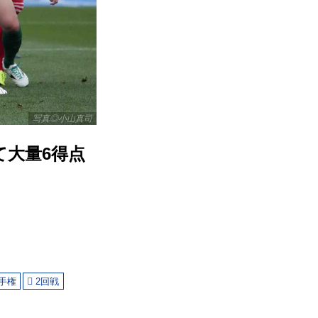
写真◎小山真司
て大量6得点
手権
2回戦