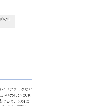
真◎小山
サイドアタックなど
がりの43分にCK
広げると、68分に