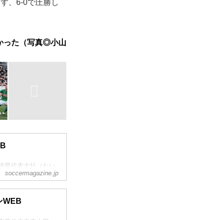
ず、6-0で圧勝し
かった（写真◎小山
B
島根県代表大社（たい
soccermagazine.jp
ンWEB