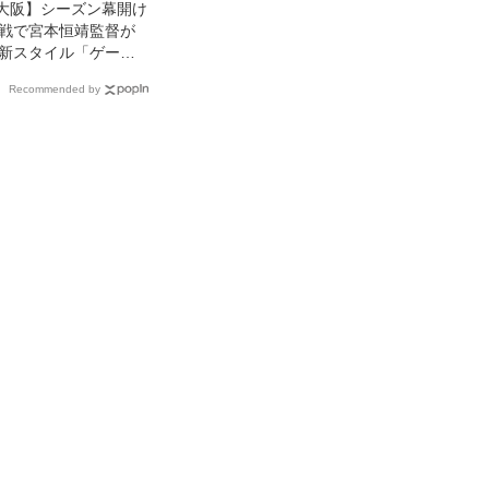
大阪】シーズン幕開け
戦で宮本恒靖監督が
新スタイル「ゲーム
かしチャンスを作
Recommended by