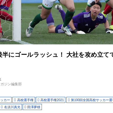
後半にゴールラッシュ！ 大社を攻め立て
1
マガジン編集部
サッカー
高校選手権
高校選手権2021
第100回全国高校サッカー選
名須川真光
田澤夢積