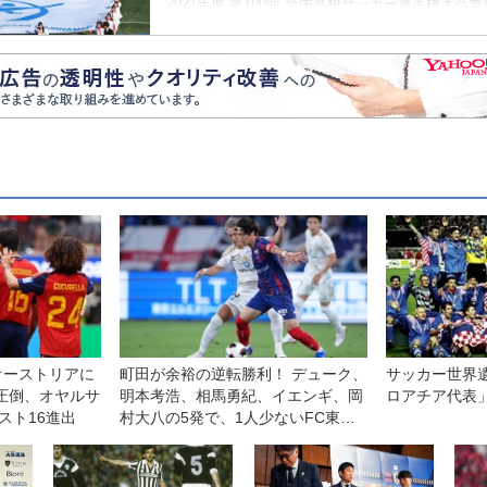
2021年度 第100回 全国高校サッカー選手権大会
（あおもりやまだ）大会出場回数：25年連続27回
オーストリアに
町田が余裕の逆転勝利！ デューク、
サッカー世界遺
圧倒、オヤルサ
明本考浩、相馬勇紀、イエンギ、岡
ロアチア代表
スト16進出
村大八の5発で、1人少ないFC東京
をひっくり返す◎J1第1節