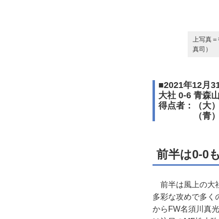
上写真＝
真司）
■2021年1
大社 0-6 青森
得点者：（大
（青）名須川
前半は0-0
前半は風上の大社
多彩な攻めで多く
からFW名須川真光