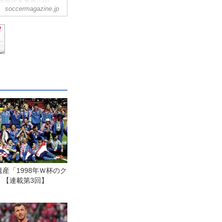
青森県代表青森山田
soccermagazine.jp
目
産「1998年Ｗ杯のク
」【連載第3回】