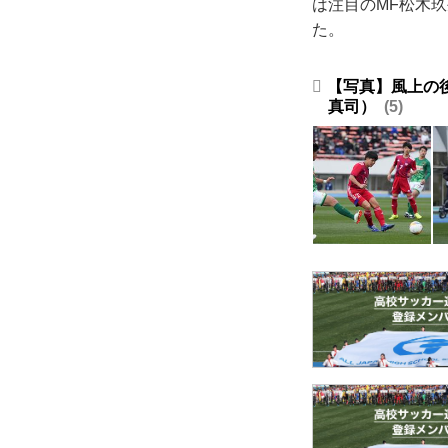
は注目のMF松木玖
た。
【写真】風上の
真司）
5