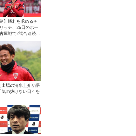
島】勝利を求めるチ
リッチ、25日のホー
古屋戦で2試合連続ゴ
へ。「もちろん常に
を狙っています」
初出場の清水圭介が語
「気の抜けない日々を
」