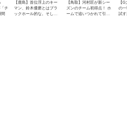
っ
【鹿島】首位浮上のキー
【鳥取】河村匠が新シー
【G
が「チ
マン、鈴木優磨とはブラ
ズンのチーム初得点！ ホ
の一
瞬間
ックホール的な。そして
ームで追いつかれて引き
試す
鬼木達監督の「初めて」
分けも「開幕戦は38分の
を動
の話
1。一喜一憂している場合
る」
ではない」