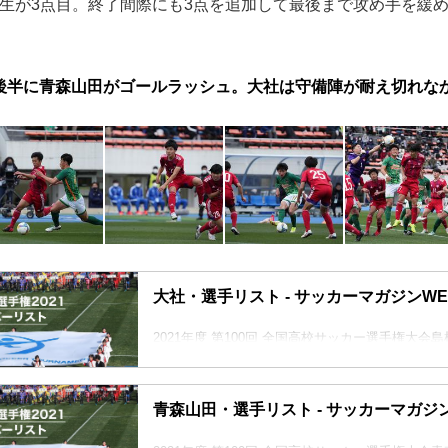
生が3点目。終了間際にも3点を追加して最後まで攻め手を緩め
後半に青森山田がゴールラッシュ。大社は守備陣が耐え切れな
大社・選手リスト - サッカーマガジンWE
2021年度 第100回 全国高校サッカー選手権大会
しゃ）大会出場回数：2年連続11回目
青森山田・選手リスト - サッカーマガジ