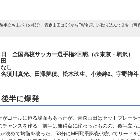
後半立ち上がりの43分、青森山田はCKからFW名須川が蹴り込んで先制（写
2月31日 全国高校サッカー選手権2回戦（@東京・駒沢）
山田
）なし
真光、田澤夢積、松木玖生、小湊絆2、宇野禅斗
も後半に爆発
がゴールに迫る場面もあったが、青森山田はセットプレーや
のチャンスを作る。前半は無得点に終わったものの、後半立ち上
が決めて均衡を破った。53分にMF田澤夢積が続いてリードを