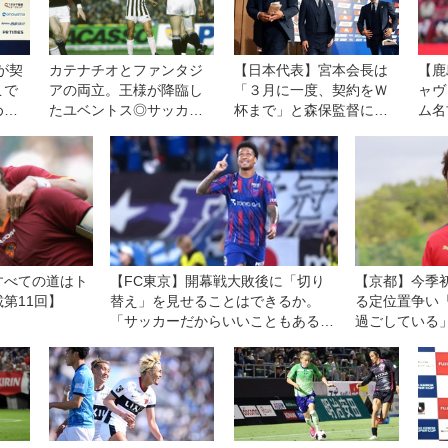
が契
カテナチオとファンタジ
【日本代表】宮本会長は
【鹿
こで
アの両立。王様が降臨し
「３月に一度、契約をＷ
ャヴ
め
たユベントス◎サッカー
杯まで」と森保監督に説
ム名
戦い
世界遺産第27回
明も「重要な」アジアカ
ール
ップ優勝を目指すために
得点
「続投」を依頼。来年３
月からは大岩剛体制が発
足！
すべての道はト
【FC東京】開幕戦大敗後に「切り
【京都】今季
第11回】
替え」を見せることはできるか。
る定位置争い
「サッカーだからいいこともある」
過ごしている
を信じて