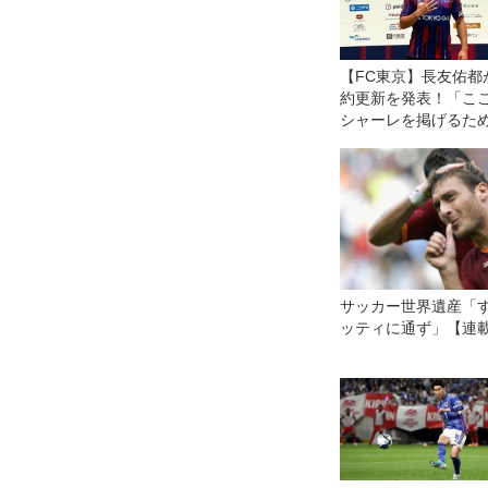
【FC東京】長友佑都
約更新を発表！「こ
シャーレを掲げるた
に、優勝するために
たい」
サッカー世界遺産「
ッティに通ず」【連載