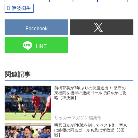
伊波樹生
Facebook
LINE
関連記事
前橋育英が7年ぶりの決勝進出！ 堅守の
東福岡を後半の連続ゴールで鮮やかに攻
略【準決勝】
サッカーマガジン編集部
明秀日立がPK戦を制してベスト8！ 帝京
は終盤の同点ゴールも及ばず敗退【3回
戦】