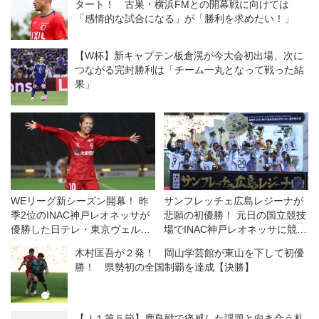
タート！ 古巣・横浜FMとの開幕戦に向けては
「感情的な試合になる」が「勝利を求めたい！」
【W杯】新キャプテン板倉滉が今大会初出場、次に
つながる完封勝利は「チーム一丸となって戦った結
果」
WEリーグ新シーズン開幕！ 昨
サンフレッチェ広島レジーナが
季2位のINAC神戸レオネッサが
悲願の初優勝！ 元日の国立競技
優勝した日テレ・東京ヴェルデ
場でINAC神戸レオネッサに競り
ィベレーザを下して白星発進
勝つ◎皇后杯決勝
木村匡吾が２発！ 岡山学芸館が東山を下して初優
勝！ 県勢初の全国制覇を達成【決勝】
【Ｊ１第５節】鹿島戦で痛感した課題と向き合う札