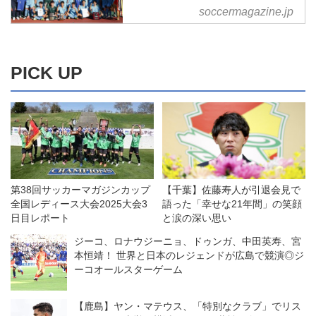
浩
soccermagazine.jp
2024年度 第103回 全国高校サッ
カー選手権大会大阪府代表阪南大
高（はんなんだいこう）大会出場
回数：３年ぶり３回目監督：濱田
PICK UP
豪
第38回サッカーマガジンカップ
【千葉】佐藤寿人が引退会見で
全国レディース大会2025大会3
語った「幸せな21年間」の笑顔
日目レポート
と涙の深い思い
ジーコ、ロナウジーニョ、ドゥンガ、中田英寿、宮
本恒靖！ 世界と日本のレジェンドが広島で競演◎ジ
ーコオールスターゲーム
【鹿島】ヤン・マテウス、「特別なクラブ」でリス