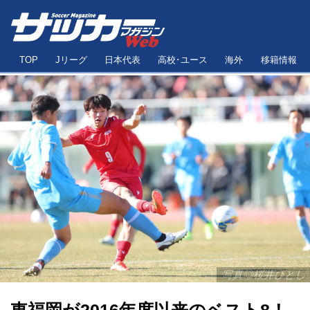
TOP
Jリーグ
日本代表
高校･ユース
海外
移籍情報
写真◎桜井ひとし