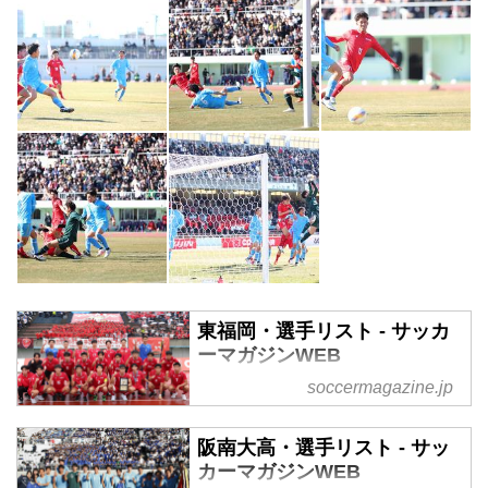
東福岡・選手リスト - サッカ
ーマガジンWEB
soccermagazine.jp
2024年度 第103回 全国高校サッ
カー選手権大会福岡県代表東福岡
（ひがしふくおか）大会出場回
阪南大高・選手リスト - サッ
数：３年ぶり23回目監督：平岡道
カーマガジンWEB