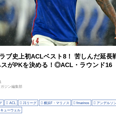
ラブ史上初ACLベスト8！ 苦しんだ延長
スがPKを決める！◎ACL・ラウンド16
1
マガジン編集部
グ
ACL
J1リーグ
横浜F・マリノス
fmarinos
アンデルソ
・キューウェル