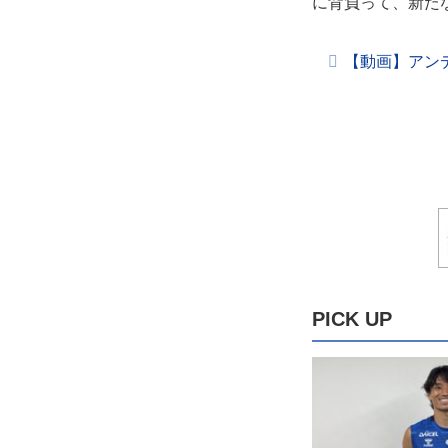
に背負って、新た
【動画】アン
PICK UP