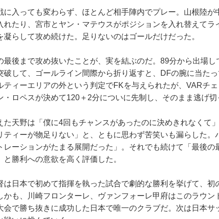
に入っても変わらず、ほとんど相手陣内でプレー。山根陸が
入れたり、宮市とヤン・マテウスがポジションを入れ替えてラ
を凝らして攻め続けた。足りないのはゴールだけだった。
最後まで攻め抜いたことが、実を結ぶのだ。89分から出場し
突破して、ゴールライン間際から折り返すと、DFの腕に当たっ
ルティーエリアの外という判定でFKを与えられたが、VARチェ
ン・ロペスが決めて120＋2分についに先制し、そのまま逃げ切
た天野は「僕に4回もチャンスがあったのに決めきれなくて」
リティーが物足りない」と、ともに思わず苦笑いも漏らした。
トレーションがたまる展開だった」。それでも続けて「最後の
」と勝利への意欲を高く評価した。
は日本で初めて指揮を執った試合で劇的な勝利を挙げて、初の
しかも、川崎フロンターレ、ヴァンフォーレ甲府はこのラウンド
大会で勝ち抜きに成功した日本で唯一のクラブだ。次は日本サ