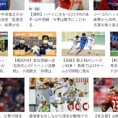
ン中谷進之介が
【浦和】ハートに火をつけたFKの名
ジーコのハッ
の決意「監督交
手･山中亮輔「今季は数字にこだわ
衝撃から30年
い。結果が出せ
る」
古屋を振り返る
部、自分たちに
ハッ
【横浜FM】首位突破へ全
【高校】新人戦のシーズ
【町
一が
北現代との｢リベンジ決勝
ン到来！ 島根では13チー
考浩
初戦突
戦｣。小池龍太「目標はア
ムが2回戦に進出
ドが
ジア制覇なので勝たなけ
「理
れば」
る」
そ」な豊川雄太
退場者を出しながら清水が敵地で大
【名古屋】山