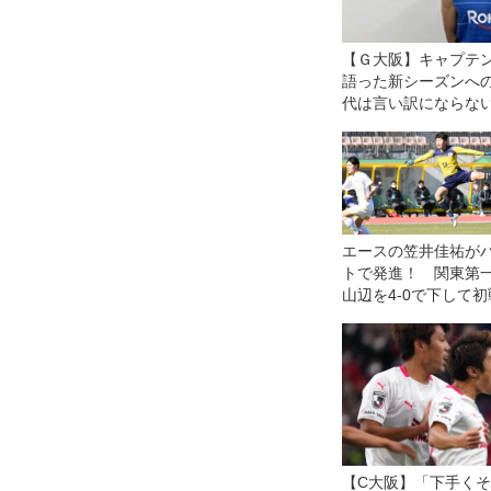
【Ｇ大阪】キャプテ
語った新シーズンへ
代は言い訳にならな
なければ、ツケは全
回ってくる」
エースの笠井佳祐が
トで発進！ 関東第
山辺を4-0で下して
破！【1回戦】
【C大阪】「下手く