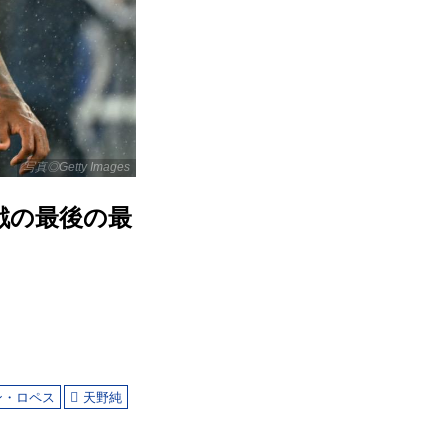
写真◎Getty Images
戦の最後の最
ン・ロペス
天野純