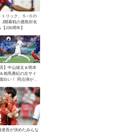
トトリック、５−０の
。J開幕戦の鹿島対名
【J30周年】
田】中山雄太＆明本
＆相馬勇紀の左サイ
面白い！ 同点弾が
想通りで再現性もあ
と自画自賛！
崎凌吾が決めたみんな