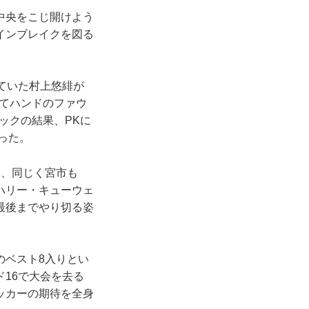
中央をこじ開けよう
インブレイクを図る
ていた村上悠緋が
てハンドのファウ
ックの結果、PKに
った。
、同じく宮市も
ハリー・キューウェ
最後までやり切る姿
ベスト8入りとい
16で大会を去る
ッカーの期待を全身