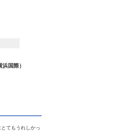
）
＠横浜国際）
はとてもうれしかっ