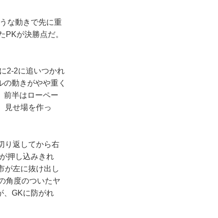
うな動きで先に重
たPKが決勝点だ。
2-2に追いつかれ
ルの動きがやや重く
、前半はローペー
、見せ場を作っ
切り返してから右
たが押し込みきれ
市が左に抜け出し
らの角度のついたヤ
が、GKに防がれ