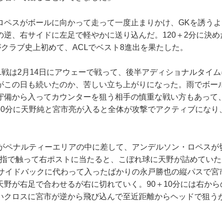
ペスがボールに向かって走って一度止まりかけ、GKを誘うよ
の逆、右サイドに左足で軽やかに送り込んだ。120＋2分に決め
がクラブ史上初めて、ACLでベスト8進出を果たした。
戦は2月14日にアウェーで戦って、後半アディショナルタイムに
がこの日も続いたのか、苦しい立ち上がりになった。雨でボー
守備から入ってカウンターを狙う相手の慎重な戦い方もあって
60分に天野純と宮市亮が入ると全体が攻撃でアクティブになり
がペナルティーエリアの中に差して、アンデルソン・ロペスが
が指で触って右ポストに当たると、こぼれ球に天野が詰めてい
左サイドバックに代わって入ったばかりの永戸勝也の縦パスで宮
天野が右足で合わせるが右に切れていく。90＋10分には右か
いクロスに宮市が逆から飛び込んで至近距離からヘッドで狙う