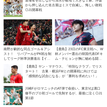
退場者を出しながら清水が敵地で大きな１勝。序盤
から押し込んだ名古屋はミスで自滅し、悔しい敗戦
◎J1開幕戦
南野が劇的な同点ゴール＆アシ
【鹿島】23日のFC東京戦へ、W
スト！ リバプールがPK戦を制
杯メンバー選出の韓国代表DFキ
してリーグ杯準決勝進出【イン
ム・テヒョンが胸に秘める闘争
グランド】
心。「勝つ気持ちで準備する」
【鹿島】ヤン・マテウス、「特別なクラブ」でリス
タート！ 古巣・横浜FMとの開幕戦に向けては
「感情的な試合になる」が「勝利を求めたい！」
川崎FがロマニッチのAT弾で命拾い。東京Vは溝口
修平のプロ初ゴールで先制するが、最後に泣く◎J1
第1節