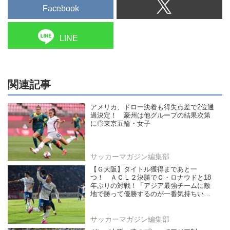
Facebook
LINE
関連記事
アメリカ、ドロー決着も得失点差で2位通
過決定！ 豪州は他グループの結果次第
に◎東京五輪・女子
サッカーマガジン編集部
【Ｇ大阪】タイトル獲得まであと一
つ！ ＡＣＬ２決勝でＣ・ロナウドと18
年ぶりの対戦！「アジア最強チームに敵
地で勝って優勝するのが一番気持ちい
い」（中谷）
サッカーマガジン編集部