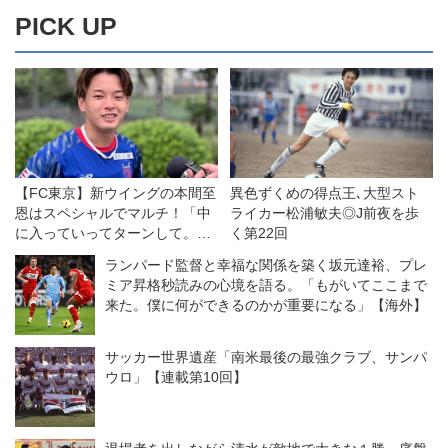
PICK UP
【FC東京】新ウイングの本間至
異色ずくめの得点王､大型スト
恩はスペシャルでマルチ！「中
ライカー松浦敏夫◎J前夜を歩
に入っていってターンして。裏
く第22回
が空いているならそこを狙う」
ランパード監督と幸福な関係を築く坂元達裕、プレ
ミア昇格秒読みの心境を語る。「もがいてここまで
来た。僕に何ができるのかが重要になる」【海外】
サッカー世界遺産「南米最後の最強クラブ、サンパ
ウロ」【連載第10回】