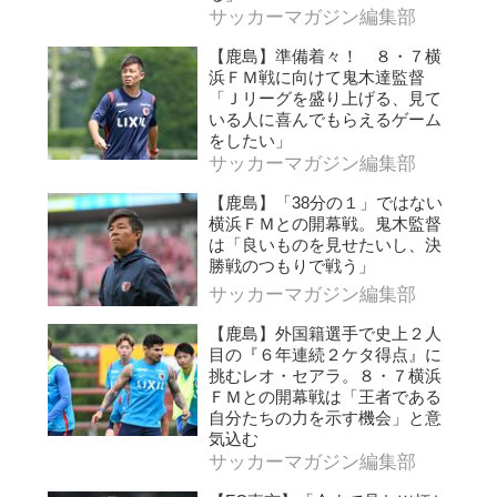
サッカーマガジン編集部
【鹿島】準備着々！ ８・７横
浜ＦＭ戦に向けて鬼木達監督
「Ｊリーグを盛り上げる、見て
いる人に喜んでもらえるゲーム
をしたい」
サッカーマガジン編集部
【鹿島】「38分の１」ではない
横浜ＦＭとの開幕戦。鬼木監督
は「良いものを見せたいし、決
勝戦のつもりで戦う」
サッカーマガジン編集部
【鹿島】外国籍選手で史上２人
目の『６年連続２ケタ得点』に
挑むレオ・セアラ。８・７横浜
ＦＭとの開幕戦は「王者である
自分たちの力を示す機会」と意
気込む
サッカーマガジン編集部