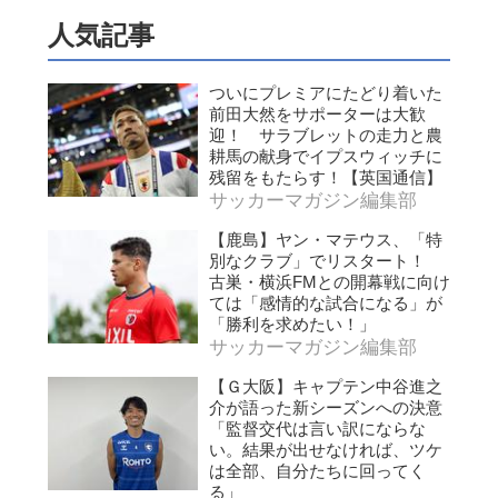
人気記事
ついにプレミアにたどり着いた
前田大然をサポーターは大歓
迎！ サラブレットの走力と農
耕馬の献身でイプスウィッチに
残留をもたらす！【英国通信】
サッカーマガジン編集部
【鹿島】ヤン・マテウス、「特
別なクラブ」でリスタート！
古巣・横浜FMとの開幕戦に向け
ては「感情的な試合になる」が
「勝利を求めたい！」
サッカーマガジン編集部
【Ｇ大阪】キャプテン中谷進之
介が語った新シーズンへの決意
「監督交代は言い訳にならな
い。結果が出せなければ、ツケ
は全部、自分たちに回ってく
る」