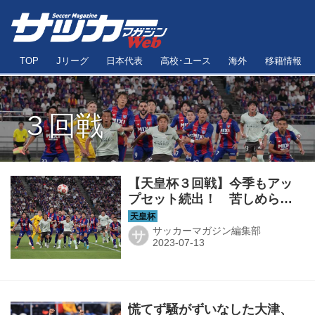
TOP
Jリーグ
日本代表
高校･ユース
海外
移籍情報
３回戦
【天皇杯３回戦】今季もアッ
プセット続出！ 苦しめられ
たJ1勢、気迫を示したJ2勢
サッカーマガジン編集部
サ
慌てず騒がずいなした大津、