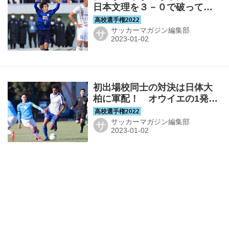
日本文理を３－０で破ってベ
スト８に進出！【３回戦】
サッカーマガジン編集部
サ
初出場校同士の対決は日体大
柏に軍配！ オウイエの1発で
飯塚を下しベスト８進出【３
回戦】
サッカーマガジン編集部
サ