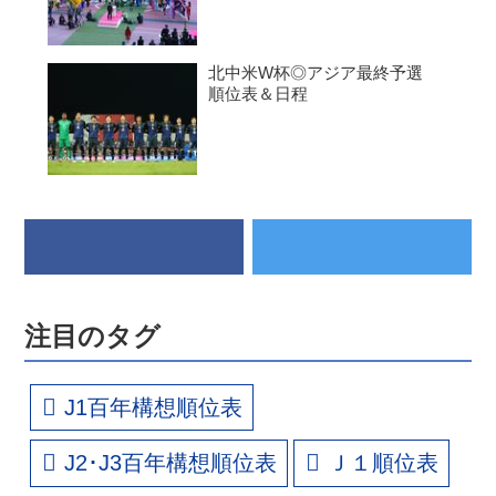
北中米W杯◎アジア最終予選
順位表＆日程
注目のタグ
J1百年構想順位表
J2･J3百年構想順位表
Ｊ１順位表