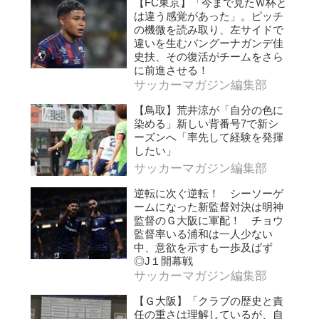
【FC東京】「今まで見たＷ杯と
は違う感覚があった」。ピッチ
の機微を読み取り、左サイドで
違いを生むバングーナガンデ佳
史扶、その復活がチームをさら
に前進させる！
サッカーマガジン編集部
【鳥取】荒井涼が「自分の色に
染める」新しい背番号7で新シ
ーズンへ「率先して経験を発揮
したい」
サッカーマガジン編集部
逆転に次ぐ逆転！ シーソーゲ
ームになった新監督対決は明神
監督のＧ大阪に軍配！ チョウ
監督率いる浦和は一人少ない
中、意欲を示すも一歩及ばず
◎J１開幕戦
サッカーマガジン編集部
【Ｇ大阪】「クラブの歴史と責
任の重さは理解しているが、自