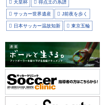
天皇杯
得点王の系譜
サッカー世界遺産
J前夜を歩く
日本サッカー温故知新
東京五輪