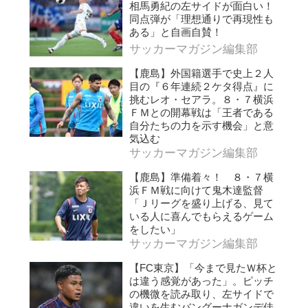
相馬勇紀の左サイドが面白い！
同点弾が「理想通りで再現性も
ある」と自画自賛！
サッカーマガジン編集部
【鹿島】外国籍選手で史上２人
目の『６年連続２ケタ得点』に
挑むレオ・セアラ。８・７横浜
ＦＭとの開幕戦は「王者である
自分たちの力を示す機会」と意
気込む
サッカーマガジン編集部
【鹿島】準備着々！ ８・７横
浜ＦＭ戦に向けて鬼木達監督
「Ｊリーグを盛り上げる、見て
いる人に喜んでもらえるゲーム
をしたい」
サッカーマガジン編集部
【FC東京】「今まで見たＷ杯と
は違う感覚があった」。ピッチ
の機微を読み取り、左サイドで
違いを生むバングーナガンデ佳