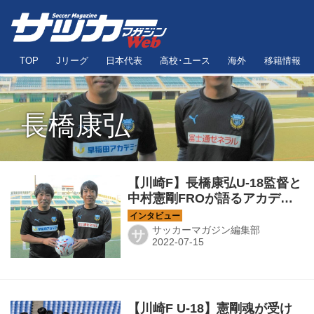
TOP
Jリーグ
日本代表
高校･ユース
海外
移籍情報
長橋康弘
【川崎F】長橋康弘U-18監督と
中村憲剛FROが語るアカデミ
ーの｢次の26年｣。｢いま奇跡が
起きている感じがするんです｣
サッカーマガジン編集部
サ
【川崎F U-18】憲剛魂が受け