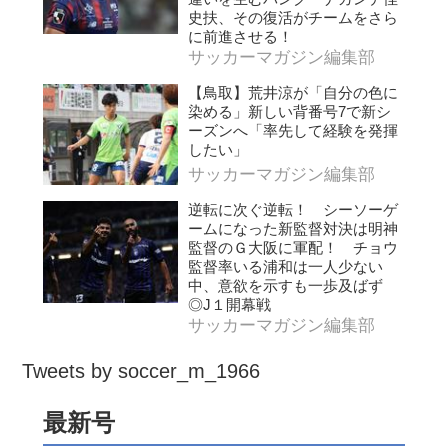
史扶、その復活がチームをさら
に前進させる！
サッカーマガジン編集部
【鳥取】荒井涼が「自分の色に
染める」新しい背番号7で新シ
ーズンへ「率先して経験を発揮
したい」
サッカーマガジン編集部
逆転に次ぐ逆転！ シーソーゲ
ームになった新監督対決は明神
監督のＧ大阪に軍配！ チョウ
監督率いる浦和は一人少ない
中、意欲を示すも一歩及ばず
◎J１開幕戦
サッカーマガジン編集部
Tweets by soccer_m_1966
最新号