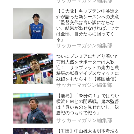
サッカーマガジン編集部
【Ｇ大阪】キャプテン中谷進之
介が語った新シーズンへの決意
「監督交代は言い訳にならな
い。結果が出せなければ、ツケ
は全部、自分たちに回ってく
る」
サッカーマガジン編集部
ついにプレミアにたどり着いた
前田大然をサポーターは大歓
迎！ サラブレットの走力と農
耕馬の献身でイプスウィッチに
残留をもたらす！【英国通信】
サッカーマガジン編集部
【鹿島】「38分の１」ではない
横浜ＦＭとの開幕戦。鬼木監督
は「良いものを見せたいし、決
勝戦のつもりで戦う」
サッカーマガジン編集部
【町田】中山雄太＆明本考浩＆