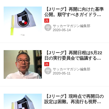
【Jリーグ】再開に向けた基準
公開。順守すべきガイドライ
ン案を策定
サッカーマガジン編集部
サ
【Jリーグ】再開日程は5月22
日の実行委員会で協議する方
向
サッカーマガジン編集部
サ
【Jリーグ】現時点で再開日の
設定は困難。再流行も視野に
準備する