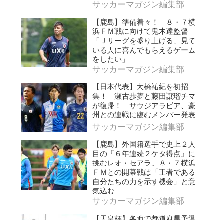
サッカーマガジン編集部
【鹿島】準備着々！ ８・７横
浜ＦＭ戦に向けて鬼木達監督
「Ｊリーグを盛り上げる、見て
いる人に喜んでもらえるゲーム
をしたい」
サッカーマガジン編集部
【日本代表】大橋祐紀を初招
集！ 瀬古歩夢と藤田譲瑠チマ
が復帰！ サウジアラビア、豪
州との連戦に臨むメンバー発表
サッカーマガジン編集部
【鹿島】外国籍選手で史上２人
目の『６年連続２ケタ得点』に
挑むレオ・セアラ。８・７横浜
ＦＭとの開幕戦は「王者である
自分たちの力を示す機会」と意
気込む
サッカーマガジン編集部
【天皇杯】各地で都道府県予選