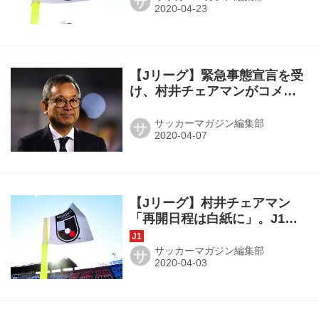
サ
【Jリーグ】緊急事態宣言を受
け、村井チェアマンがコメン
ト「更なる感染拡大防止に努
めていく所存」
サッカーマガジン編集部
サ
【Jリーグ】村井チェアマン
「再開日程は白紙に」。J1は6
月にずれ込む可能性も
サッカーマガジン編集部
サ