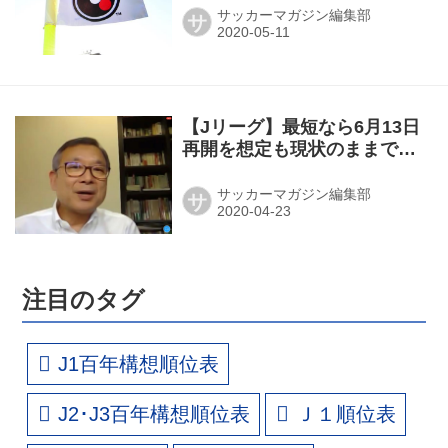
サッカーマガジン編集部
サ
【Jリーグ】最短なら6月13日
再開を想定も現状のままでは
困難か
サッカーマガジン編集部
サ
注目のタグ
J1百年構想順位表
J2･J3百年構想順位表
Ｊ１順位表