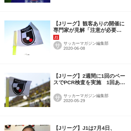
【Jリーグ】観客ありの開催に
専門家が見解「注意が必要。
段階的に進めるのが望まし
い」
サッカーマガジン編集部
サ
【Jリーグ】2週間に1回のペー
スでPCR検査を実施 1回あた
り2340人
サッカーマガジン編集部
サ
【Jリーグ】J1は7月4日、