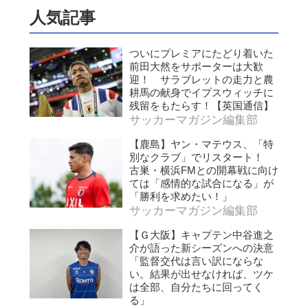
人気記事
ついにプレミアにたどり着いた
前田大然をサポーターは大歓
迎！ サラブレットの走力と農
耕馬の献身でイプスウィッチに
残留をもたらす！【英国通信】
サッカーマガジン編集部
【鹿島】ヤン・マテウス、「特
別なクラブ」でリスタート！
古巣・横浜FMとの開幕戦に向け
ては「感情的な試合になる」が
「勝利を求めたい！」
サッカーマガジン編集部
【Ｇ大阪】キャプテン中谷進之
介が語った新シーズンへの決意
「監督交代は言い訳にならな
い。結果が出せなければ、ツケ
は全部、自分たちに回ってく
る」