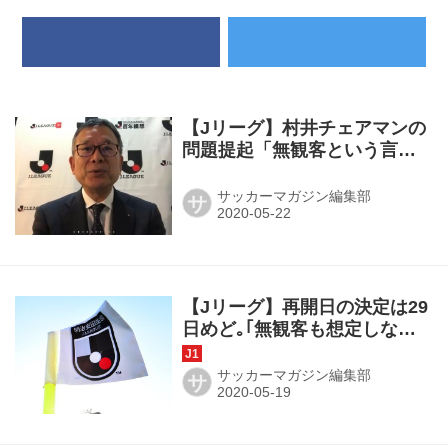
【Jリーグ】村井チェアマンの
問題提起「無観客という言葉
をどう使っていくべきなの
か」
サッカーマガジン編集部
サ
【Jリーグ】再開日の決定は29
日めど｡｢無観客も想定しない
といけない｣
サッカーマガジン編集部
サ