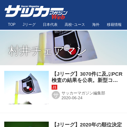
TOP
Jリーグ
日本代表
高校･ユース
海外
移籍情報
村井チェアマン
【Jリーグ】3070件に及ぶPCR
検査の結果を公表。新型コロ
ナ陽性数はゼロ
サッカーマガジン編集部
サ
【Jリーグ】2020年の順位決定