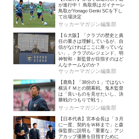
が進行中！ 鳥取県はガイナーレ
鳥取がYonago Genki SCを下し
て出場決定
サッカーマガジン編集部
【Ｇ大阪】「クラブの歴史と責
任の重さは理解しているが、自
信がなければここに座っていな
い」。クラブのレジェンド、明
神智和・新監督が目指すのはど
んなチームなのか？
サッカーマガジン編集部
【鹿島】「38分の１」ではない
横浜ＦＭとの開幕戦。鬼木監督
は「良いものを見せたいし、決
勝戦のつもりで戦う」
サッカーマガジン編集部
【日本代表】宮本会長は「３月
に一度、契約をＷ杯まで」と森
保監督に説明も「重要な」アジ
アカップ優勝を目指すために