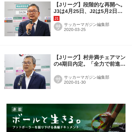
【Jリーグ】段階的な再開へ。
J3は4月25日、J2は5月2日、
J1は5月9日!
サッカーマガジン編集部
サ
【Jリーグ】村井満チェアマン
の4期目内定。「全力で前進し
ます」
サッカーマガジン編集部
サ