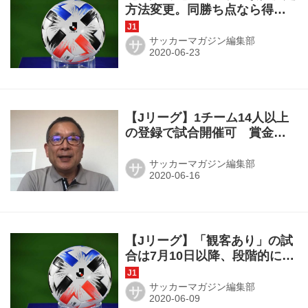
方法変更。同勝ち点なら得失
点、対戦成績の順で決定
サッカーマガジン編集部
サ
【Jリーグ】1チーム14人以上
の登録で試合開催可 賞金は
50％減額へ
サッカーマガジン編集部
サ
【Jリーグ】「観客あり」の試
合は7月10日以降、段階的に進
める意向
サッカーマガジン編集部
サ