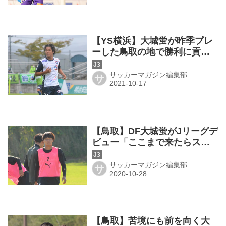
【YS横浜】大城蛍が昨季プレ
ーした鳥取の地で勝利に貢献
「結果で恩返ししたい思いが
あった」
サッカーマガジン編集部
サ
【鳥取】DF大城蛍がJリーグデ
ビュー「ここまで来たらスタ
メンで」
サッカーマガジン編集部
サ
【鳥取】苦境にも前を向く大