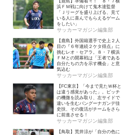
【鹿島】準備着々！ ８・７横
浜ＦＭ戦に向けて鬼木達監督
「Ｊリーグを盛り上げる、見て
いる人に喜んでもらえるゲーム
をしたい」
サッカーマガジン編集部
【鹿島】外国籍選手で史上２人
目の『６年連続２ケタ得点』に
挑むレオ・セアラ。８・７横浜
ＦＭとの開幕戦は「王者である
自分たちの力を示す機会」と意
気込む
サッカーマガジン編集部
【FC東京】「今まで見たＷ杯と
は違う感覚があった」。ピッチ
の機微を読み取り、左サイドで
違いを生むバングーナガンデ佳
史扶、その復活がチームをさら
に前進させる！
サッカーマガジン編集部
【鳥取】荒井涼が「自分の色に