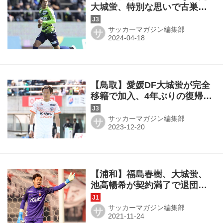
大城蛍、特別な思いで古巣対
戦へ「どれだけやれるのか、
楽しみでもあり、ワクワクし
サッカーマガジン編集部
サ
ている」
【鳥取】愛媛DF大城蛍が完全
移籍で加入、4年ぶりの復帰
「もう一度鳥取でプレーでき
ることを想像するとワクワク
サッカーマガジン編集部
サ
しています」
【浦和】福島春樹、大城蛍、
池高暢希が契約満了で退団。
浜野征哉GKコーチ、工藤輝央
コーチも
サッカーマガジン編集部
サ