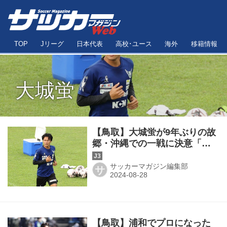
TOP
Jリーグ
日本代表
高校･ユース
海外
移籍情報
大城蛍
【鳥取】大城蛍が9年ぶりの故
郷・沖縄での一戦に決意「み
んなにチケットを用意して、
見に来てもらうのが夢だっ
サッカーマガジン編集部
サ
た」
【鳥取】浦和でプロになった