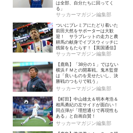
は全部、自分たちに回ってく
る」
サッカーマガジン編集部
ついにプレミアにたどり着いた
前田大然をサポーターは大歓
迎！ サラブレットの走力と農
耕馬の献身でイプスウィッチに
残留をもたらす！【英国通信】
サッカーマガジン編集部
【鹿島】「38分の１」ではない
横浜ＦＭとの開幕戦。鬼木監督
は「良いものを見せたいし、決
勝戦のつもりで戦う」
サッカーマガジン編集部
【町田】中山雄太＆明本考浩＆
相馬勇紀の左サイドが面白い！
同点弾が「理想通りで再現性も
ある」と自画自賛！
サッカーマガジン編集部