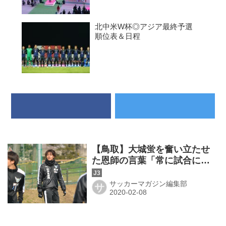
北中米W杯◎アジア最終予選
順位表＆日程
【鳥取】大城蛍を奮い立たせ
た恩師の言葉「常に試合に出
場し続けろ」
サッカーマガジン編集部
サ