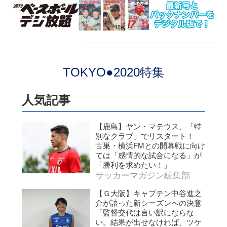
TOKYO●2020特集
人気記事
【鹿島】ヤン・マテウス、「特
別なクラブ」でリスタート！
古巣・横浜FMとの開幕戦に向け
ては「感情的な試合になる」が
「勝利を求めたい！」
サッカーマガジン編集部
【Ｇ大阪】キャプテン中谷進之
介が語った新シーズンへの決意
「監督交代は言い訳にならな
い。結果が出せなければ、ツケ