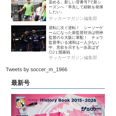
染める」新しい背番号7で新シ
ーズンへ「率先して経験を発揮
したい」
サッカーマガジン編集部
逆転に次ぐ逆転！ シーソーゲ
ームになった新監督対決は明神
監督のＧ大阪に軍配！ チョウ
監督率いる浦和は一人少ない
中、意欲を示すも一歩及ばず
◎J１開幕戦
サッカーマガジン編集部
Tweets by soccer_m_1966
最新号