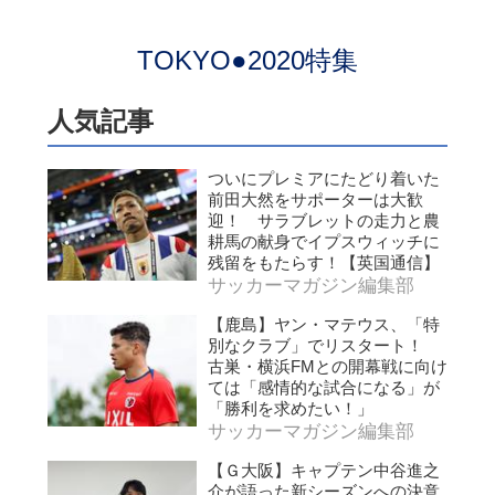
TOKYO●2020特集
人気記事
ついにプレミアにたどり着いた
前田大然をサポーターは大歓
迎！ サラブレットの走力と農
耕馬の献身でイプスウィッチに
残留をもたらす！【英国通信】
サッカーマガジン編集部
【鹿島】ヤン・マテウス、「特
別なクラブ」でリスタート！
古巣・横浜FMとの開幕戦に向け
ては「感情的な試合になる」が
「勝利を求めたい！」
サッカーマガジン編集部
【Ｇ大阪】キャプテン中谷進之
介が語った新シーズンへの決意