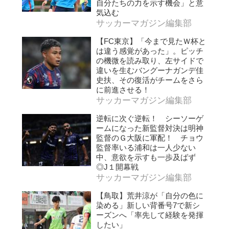
自分たちの力を示す機会」と意
気込む
サッカーマガジン編集部
【FC東京】「今まで見たＷ杯と
は違う感覚があった」。ピッチ
の機微を読み取り、左サイドで
違いを生むバングーナガンデ佳
史扶、その復活がチームをさら
に前進させる！
サッカーマガジン編集部
逆転に次ぐ逆転！ シーソーゲ
ームになった新監督対決は明神
監督のＧ大阪に軍配！ チョウ
監督率いる浦和は一人少ない
中、意欲を示すも一歩及ばず
◎J１開幕戦
サッカーマガジン編集部
【鳥取】荒井涼が「自分の色に
染める」新しい背番号7で新シ
ーズンへ「率先して経験を発揮
したい」