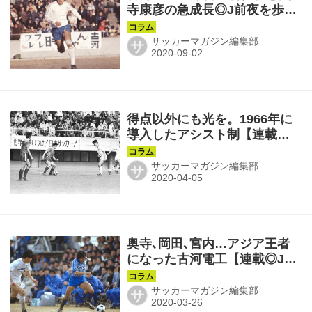
寺康彦の急成長◎J前夜を歩く
第25回
サッカーマガジン編集部
サ
得点以外にも光を。1966年に
導入したアシスト制【連載◎J
前夜を歩く第10回】
サッカーマガジン編集部
サ
奥寺､岡田､宮内…アジア王者
になった古河電工【連載◎J前
夜を歩く第9回】
サッカーマガジン編集部
サ