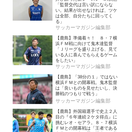
「監督交代は言い訳にならな
い。結果が出せなければ、ツケ
は全部、自分たちに回ってく
る」
サッカーマガジン編集部
【鹿島】準備着々！ ８・７横
浜ＦＭ戦に向けて鬼木達監督
「Ｊリーグを盛り上げる、見て
いる人に喜んでもらえるゲーム
をしたい」
サッカーマガジン編集部
【鹿島】「38分の１」ではない
横浜ＦＭとの開幕戦。鬼木監督
は「良いものを見せたいし、決
勝戦のつもりで戦う」
サッカーマガジン編集部
【鹿島】外国籍選手で史上２人
目の『６年連続２ケタ得点』に
挑むレオ・セアラ。８・７横浜
ＦＭとの開幕戦は「王者である