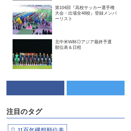
第104回『高校サッカー選手権
大会・出場全48校』登録メンバ
ーリスト
北中米W杯◎アジア最終予選
順位表＆日程
注目のタグ
J1百年構想順位表