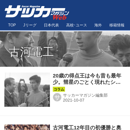
TOP
Jリーグ
日本代表
高校･ユース
海外
移籍情報
古河電工
20歳の得点王は今も昔も最年
少。彗星のごとく現れたシン
デレラボーイ、木村武夫◎Ｊ
前夜を歩く第38回
サッカーマガジン編集部
サ
古河電工12年目の初優勝と奥