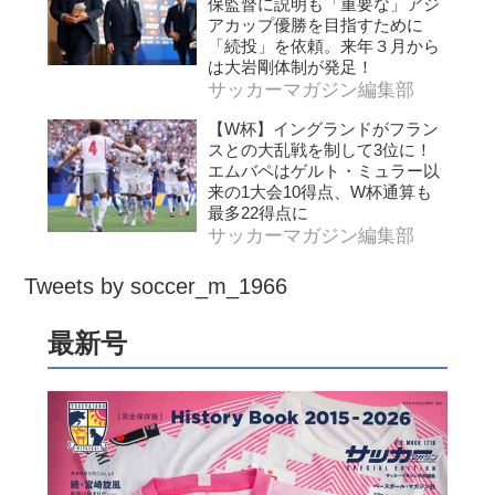
保監督に説明も「重要な」アジ
アカップ優勝を目指すために
「続投」を依頼。来年３月から
は大岩剛体制が発足！
サッカーマガジン編集部
【W杯】イングランドがフラン
スとの大乱戦を制して3位に！
エムバペはゲルト・ミュラー以
来の1大会10得点、W杯通算も
最多22得点に
サッカーマガジン編集部
Tweets by soccer_m_1966
最新号