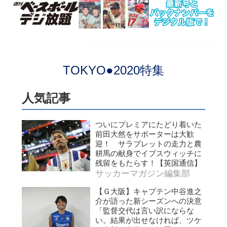
TOKYO●2020特集
人気記事
ついにプレミアにたどり着いた
前田大然をサポーターは大歓
迎！ サラブレットの走力と農
耕馬の献身でイプスウィッチに
残留をもたらす！【英国通信】
サッカーマガジン編集部
【Ｇ大阪】キャプテン中谷進之
介が語った新シーズンへの決意
「監督交代は言い訳にならな
い。結果が出せなければ、ツケ