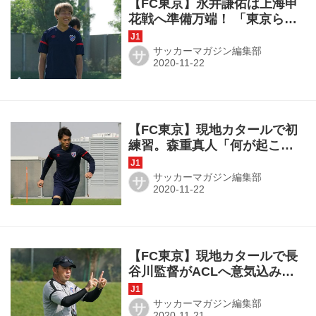
【FC東京】永井謙佑は上海申
花戦へ準備万端！ 「東京らし
いサッカーをみせる」
サッカーマガジン編集部
サ
【FC東京】現地カタールで初
練習。森重真人「何が起こっ
ても対応できると思う」
サッカーマガジン編集部
サ
【FC東京】現地カタールで長
谷川監督がACLへ意気込み
「上海申花との2試合がカギ」
サッカーマガジン編集部
サ