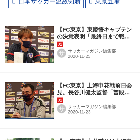
日本サッカー温故知新
東京五輪
【FC東京】東慶悟キャプテン
の決意表明「最終日まで戦え
るようにやっていく」
サッカーマガジン編集部
サ
【FC東京】上海申花戦前日会
見。長谷川健太監督「普段通
りに戦えるかどうか」
サッカーマガジン編集部
サ