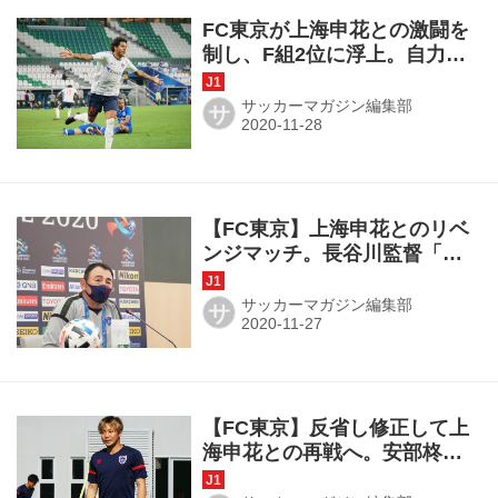
FC東京が上海申花との激闘を
制し、F組2位に浮上。自力突
破の道をひらく◎ACL第4節
サッカーマガジン編集部
サ
【FC東京】上海申花とのリベ
ンジマッチ。長谷川監督「疑
わしいプレーはしない」
サッカーマガジン編集部
サ
【FC東京】反省し修正して上
海申花との再戦へ。安部柊斗
「複数得点で勝ちたい」