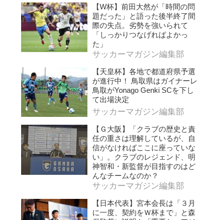
【W杯】前田大然が「時間の問
題だった」と語った後半終了間
際の失点。劣勢を強いられて
「しっかりつなげればよかっ
た」
サッカーマガジン編集部
【天皇杯】各地で都道府県予選
が進行中！ 鳥取県はガイナーレ
鳥取がYonago Genki SCを下し
て出場決定
サッカーマガジン編集部
【Ｇ大阪】「クラブの歴史と責
任の重さは理解しているが、自
信がなければここに座っていな
い」。クラブのレジェンド、明
神智和・新監督が目指すのはど
んなチームなのか？
サッカーマガジン編集部
【日本代表】宮本会長は「３月
に一度、契約をＷ杯まで」と森