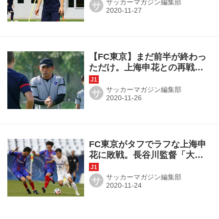
サッカーマガジン編集部
サ
【FC東京】まだ前半が終わっ
ただけ。上海申花との再戦へ
長谷川監督「残り90分で状況
を変える」
サッカーマガジン編集部
サ
FC東京がタフでラフな上海申
花に敗戦。長谷川監督「大会
に入れていない選手もいた」
◎ACL第3節
サッカーマガジン編集部
サ