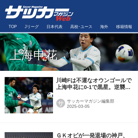
TOP
Jリーグ
日本代表
高校･ユース
海外
移籍情報
上海申花
川崎Fは不運なオウンゴールで
上海申花に0-1で黒星。逆襲の
第2戦へ◎ACLE・R16第1戦
サッカーマガジン編集部
サ
ＧＫオビが一発退場の神戸、