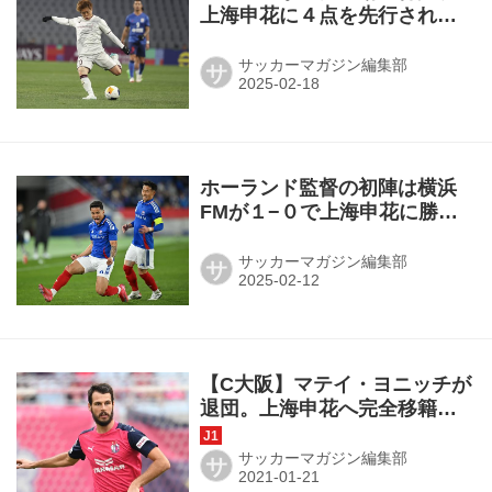
上海申花に４点を先行される
も終盤に２点を返してJ王者の
意地見せる◎ACLE第8節
サッカーマガジン編集部
サ
ホーランド監督の初陣は横浜
FMが１−０で上海申花に勝
利！ 東地区４位以内を確定
し、ラウンド16進出が決定
サッカーマガジン編集部
サ
◎ACLエリート第7節
【C大阪】マテイ・ヨニッチが
退団。上海申花へ完全移籍
「セレッソは第二の家として
一生忘れません」
サッカーマガジン編集部
サ