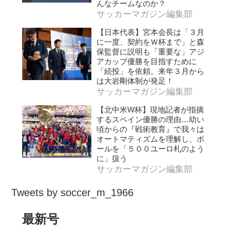
んなチームなのか？
サッカーマガジン編集部
【日本代表】宮本会長は「３月
に一度、契約をＷ杯まで」と森
保監督に説明も「重要な」アジ
アカップ優勝を目指すために
「続投」を依頼。来年３月から
は大岩剛体制が発足！
サッカーマガジン編集部
【北中米W杯】現地記者が指摘
するスペイン優勝の理由…幼い
頃からの『戦術教育』で我々は
オートマティズムを理解し、ボ
ールを「５００ユーロ札のよう
に」扱う
サッカーマガジン編集部
Tweets by soccer_m_1966
最新号