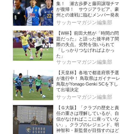
集！ 瀬古歩夢と藤田譲瑠チマ
が復帰！ サウジアラビア、豪
州との連戦に臨むメンバー発表
サッカーマガジン編集部
【W杯】前田大然が「時間の問
題だった」と語った後半終了間
際の失点。劣勢を強いられて
「しっかりつなげればよかっ
た」
サッカーマガジン編集部
【天皇杯】各地で都道府県予選
が進行中！ 鳥取県はガイナーレ
鳥取がYonago Genki SCを下し
て出場決定
サッカーマガジン編集部
【Ｇ大阪】「クラブの歴史と責
任の重さは理解しているが、自
信がなければここに座っていな
い」。クラブのレジェンド、明
神智和・新監督が目指すのはど