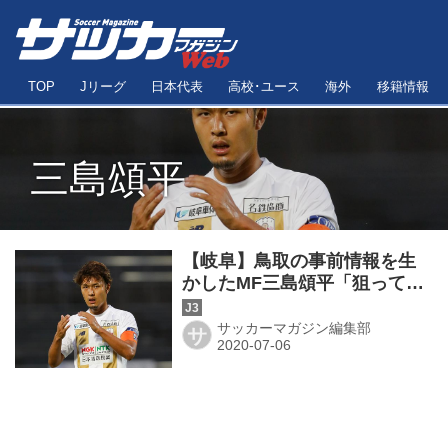
TOP
Jリーグ
日本代表
高校･ユース
海外
移籍情報
三島頌平
【岐阜】鳥取の事前情報を生
かしたMF三島頌平「狙ってい
た形が出た」
サッカーマガジン編集部
サ