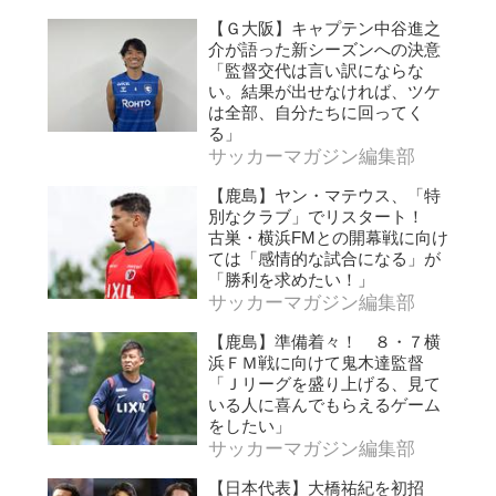
【Ｇ大阪】キャプテン中谷進之
介が語った新シーズンへの決意
「監督交代は言い訳にならな
い。結果が出せなければ、ツケ
は全部、自分たちに回ってく
る」
サッカーマガジン編集部
【鹿島】ヤン・マテウス、「特
別なクラブ」でリスタート！
古巣・横浜FMとの開幕戦に向け
ては「感情的な試合になる」が
「勝利を求めたい！」
サッカーマガジン編集部
【鹿島】準備着々！ ８・７横
浜ＦＭ戦に向けて鬼木達監督
「Ｊリーグを盛り上げる、見て
いる人に喜んでもらえるゲーム
をしたい」
サッカーマガジン編集部
【日本代表】大橋祐紀を初招