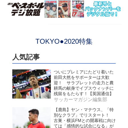
TOKYO●2020特集
人気記事
ついにプレミアにたどり着いた
前田大然をサポーターは大歓
迎！ サラブレットの走力と農
耕馬の献身でイプスウィッチに
残留をもたらす！【英国通信】
サッカーマガジン編集部
【鹿島】ヤン・マテウス、「特
別なクラブ」でリスタート！
古巣・横浜FMとの開幕戦に向け
ては「感情的な試合になる」が