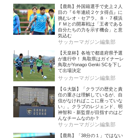
【鹿島】外国籍選手で史上２人
目の『６年連続２ケタ得点』に
挑むレオ・セアラ。８・７横浜
ＦＭとの開幕戦は「王者である
自分たちの力を示す機会」と意
気込む
サッカーマガジン編集部
【天皇杯】各地で都道府県予選
が進行中！ 鳥取県はガイナーレ
鳥取がYonago Genki SCを下し
て出場決定
サッカーマガジン編集部
【Ｇ大阪】「クラブの歴史と責
任の重さは理解しているが、自
信がなければここに座っていな
い」。クラブのレジェンド、明
神智和・新監督が目指すのはど
んなチームなのか？
サッカーマガジン編集部
【鹿島】「38分の１」ではない