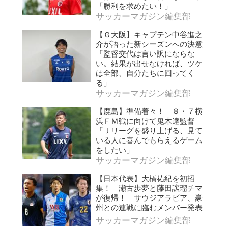
「勝利を求めたい！」
サッカーマガジン編集部
【Ｇ大阪】キャプテン中谷進之
介が語った新シーズンへの決意
「監督交代は言い訳にならな
い。結果が出せなければ、ツケ
は全部、自分たちに回ってく
る」
サッカーマガジン編集部
【鹿島】準備着々！ ８・７横
浜ＦＭ戦に向けて鬼木達監督
「Ｊリーグを盛り上げる、見て
いる人に喜んでもらえるゲーム
をしたい」
サッカーマガジン編集部
【日本代表】大橋祐紀を初招
集！ 瀬古歩夢と藤田譲瑠チマ
が復帰！ サウジアラビア、豪
州との連戦に臨むメンバー発表
サッカーマガジン編集部