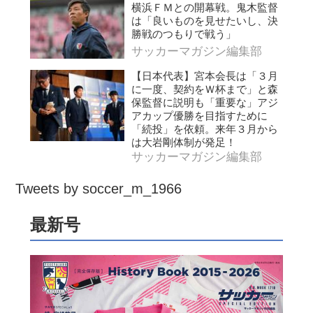
横浜ＦＭとの開幕戦。鬼木監督
は「良いものを見せたいし、決
勝戦のつもりで戦う」
サッカーマガジン編集部
【日本代表】宮本会長は「３月
に一度、契約をＷ杯まで」と森
保監督に説明も「重要な」アジ
アカップ優勝を目指すために
「続投」を依頼。来年３月から
は大岩剛体制が発足！
サッカーマガジン編集部
Tweets by soccer_m_1966
最新号