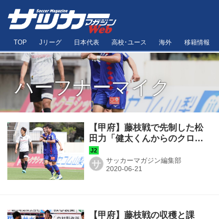
TOP
Jリーグ
日本代表
高校･ユース
海外
移籍情報
ハーフナーマイク
【甲府】藤枝戦で先制した松
田力「健太くんからのクロス
は常に狙っていた形」
サッカーマガジン編集部
サ
【甲府】藤枝戦の収穫と課