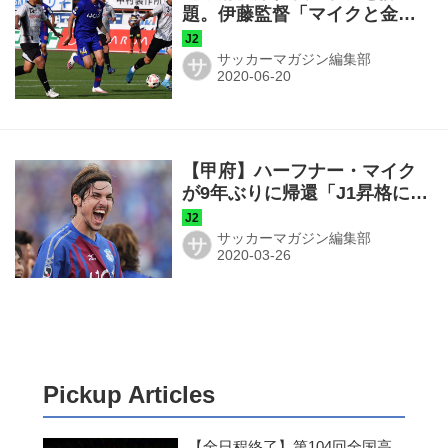
題。伊藤監督「マイクと金園
の2トップは評価できる」
サッカーマガジン編集部
サ
【甲府】ハーフナー・マイク
が9年ぶりに帰還「J1昇格に向
け頑張ります」
サッカーマガジン編集部
サ
Pickup Articles
【全日程終了】第104回全国高