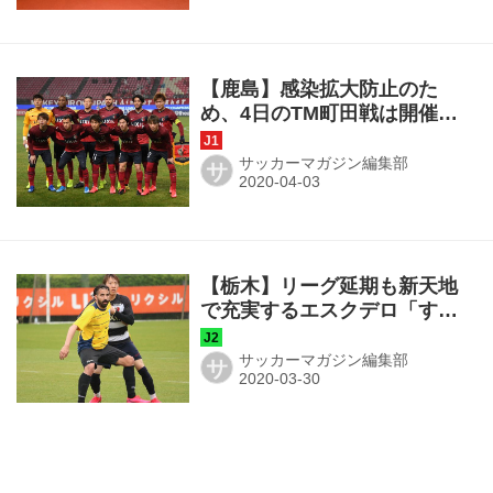
【鹿島】感染拡大防止のた
め、4日のTM町田戦は開催自
粛
サッカーマガジン編集部
サ
【栃木】リーグ延期も新天地
で充実するエスクデロ「すご
く楽しい」
サッカーマガジン編集部
サ