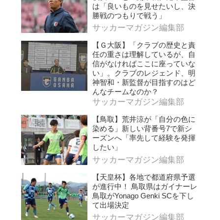
は「良いものを見せたいし、決
勝戦のつもりで戦う」
サッカーマガジン編集部
【Ｇ大阪】「クラブの歴史と責
任の重さは理解しているが、自
信がなければここに座っていな
い」。クラブのレジェンド、明
神智和・新監督が目指すのはど
んなチームなのか？
サッカーマガジン編集部
【鳥取】荒井涼が「自分の色に
染める」新しい背番号7で新シ
ーズンへ「率先して経験を発揮
したい」
サッカーマガジン編集部
【天皇杯】各地で都道府県予選
が進行中！ 鳥取県はガイナーレ
鳥取がYonago Genki SCを下し
て出場決定
サッカーマガジン編集部