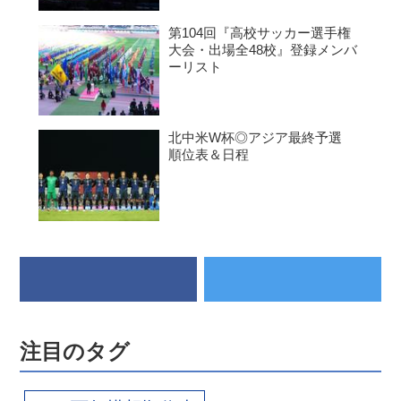
第104回『高校サッカー選手権
大会・出場全48校』登録メンバ
ーリスト
北中米W杯◎アジア最終予選
順位表＆日程
注目のタグ