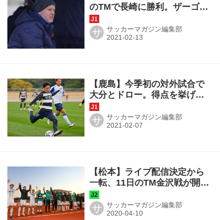
のTMで長崎に勝利。ザーゴ監
督「収穫のあるキャンプでし
た」
サッカーマガジン編集部
サ
【鹿島】今季初の対外試合で
大分とドロー。得点を挙げた
松村優太「今年は結果を大事
にしたい」
サッカーマガジン編集部
サ
【松本】ライブ配信決定から
一転、11日のTM金沢戦が開催
中止
サッカーマガジン編集部
サ