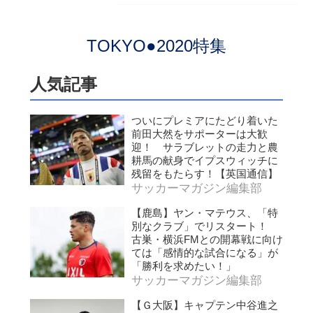
TOKYO●2020特集
人気記事
ついにプレミアにたどり着いた
前田大然をサポーターは大歓
迎！ サラブレットの走力と農
耕馬の献身でイプスウィッチに
残留をもたらす！【英国通信】
サッカーマガジン編集部
【鹿島】ヤン・マテウス、「特
別なクラブ」でリスタート！
古巣・横浜FMとの開幕戦に向け
ては「感情的な試合になる」が
「勝利を求めたい！」
サッカーマガジン編集部
【Ｇ大阪】キャプテン中谷進之