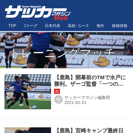
TOP
Jリーグ
日本代表
高校･ユース
海外
移籍情報
トレーニングマッチ
【鹿島】開幕前のTMで水戸に
勝利。ザーゴ監督「一つの目
標は達成できた」
サッカーマガジン編集部
サ
【鹿島】宮崎キャンプ最終日