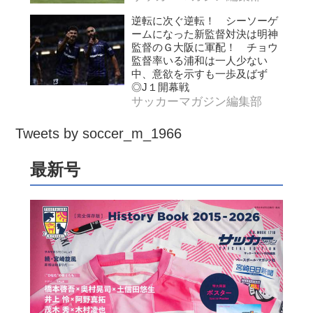
逆転に次ぐ逆転！ シーソーゲ
ームになった新監督対決は明神
監督のＧ大阪に軍配！ チョウ
監督率いる浦和は一人少ない
中、意欲を示すも一歩及ばず
◎J１開幕戦
サッカーマガジン編集部
Tweets by soccer_m_1966
最新号