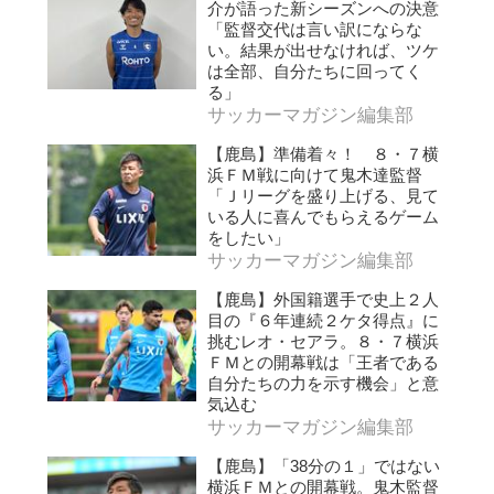
介が語った新シーズンへの決意
「監督交代は言い訳にならな
い。結果が出せなければ、ツケ
は全部、自分たちに回ってく
る」
サッカーマガジン編集部
【鹿島】準備着々！ ８・７横
浜ＦＭ戦に向けて鬼木達監督
「Ｊリーグを盛り上げる、見て
いる人に喜んでもらえるゲーム
をしたい」
サッカーマガジン編集部
【鹿島】外国籍選手で史上２人
目の『６年連続２ケタ得点』に
挑むレオ・セアラ。８・７横浜
ＦＭとの開幕戦は「王者である
自分たちの力を示す機会」と意
気込む
サッカーマガジン編集部
【鹿島】「38分の１」ではない
横浜ＦＭとの開幕戦。鬼木監督