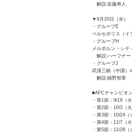
解説:佐藤寿人 
▼9月20日（水）
・グループE
ペルセポリス（イラ
・グループH
メルボルン・シティ
解説:ハーフナー
・グループJ
武漢三鎮（中国）vs
解説:槙野智章 
■AFCチャンピオ
・第1節：9/19（火
・第2節：10/3（火
・第3節：10/24（
・第4節：11/7（火
・第5節：11/28（