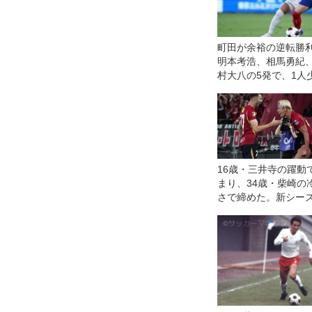
町田が余裕の逆転勝利
明本考浩、相馬勇紀
村大八の5発で、1人
をひっくり返す◎J1
16歳・三井寺の躍動
まり、34歳・柴崎の
さで締めた。新シー
開幕の横浜FM対鹿島
筆すべき好ゲームだ
◎J１開幕戦