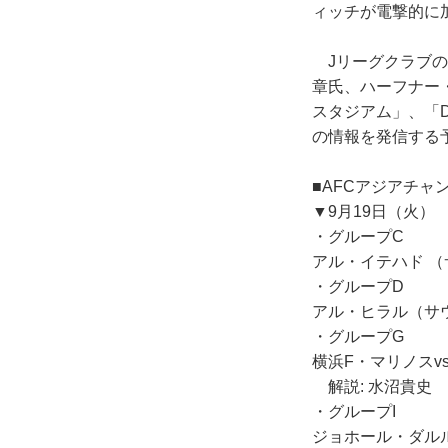
ィッチが電撃的に
Jリーグクラブの
章氏、ハーフナー
スタジアム」、「DA
の情報を発信する
■AFCアジアチャ
▼9月19日（火）
・グループC
アル・イテハド （
・グループD
アル・ヒラル（サウ
・グループG
横浜F・マリノスv
解説: 水沼貴史
・グループI
ジョホール・ダルル