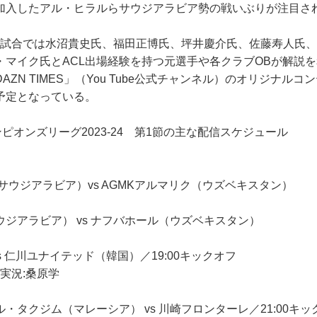
加入したアル・ヒラルらサウジアラビア勢の戦いぶりが注目さ
試合では水沼貴史氏、福田正博氏、坪井慶介氏、佐藤寿人氏、
・マイク氏とACL出場経験を持つ元選手や各クラブOBが解説
ZN TIMES」（You Tube公式チャンネル）のオリジナルコ
予定となっている。
ンピオンズリーグ2023-24 第1節の主な配信スケジュール
サウジアラビア）vs AGMKアルマリク（ウズベキスタン）
ジアラビア） vs ナフバホール（ウズベキスタン）
s 仁川ユナイテッド（韓国）／19:00キックオフ
 実況:桑原学
・タクジム（マレーシア） vs 川崎フロンターレ／21:00キッ