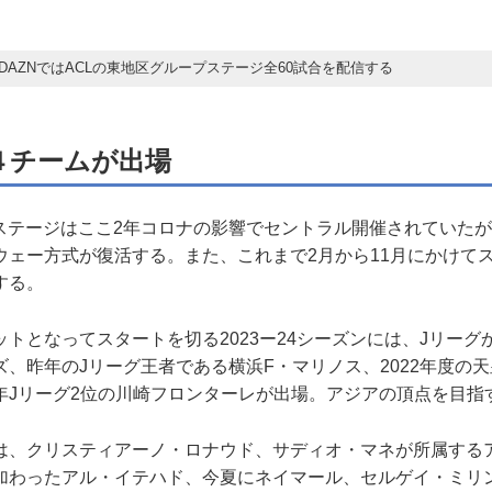
DAZNではACLの東地区グループステージ全60試合を配信する
４チームが出場
ステージはここ2年コロナの影響でセントラル開催されていた
ウェー方式が復活する。また、これまで2月から11月にかけて
する。
トとなってスタートを切る2023ー24シーズンには、Jリーグ
、昨年のJリーグ王者である横浜F・マリノス、2022年度の
年Jリーグ2位の川崎フロンターレが出場。アジアの頂点を目指
、クリスティアーノ・ロナウド、サディオ・マネが所属する
加わったアル・イテハド、今夏にネイマール、セルゲイ・ミリ