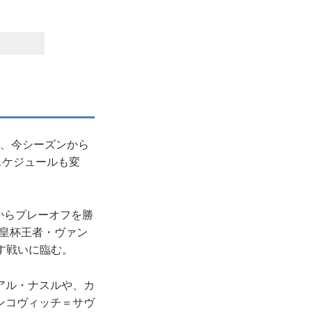
が、今シーズンから
スケジュールも変
からプレーオフを勝
天皇杯王者・ヴァン
す戦いに臨む。
アル・ナスルや、カ
ンコヴィッチ＝サヴ