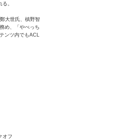
れる。
鄭大世氏、槙野智
を務め、「やべっち
ンテンツ内でもACL
クオフ