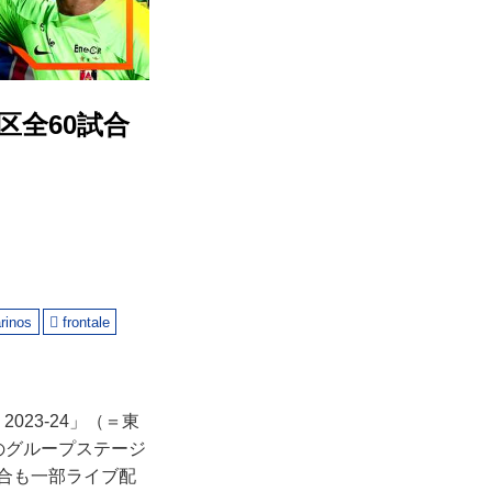
区全60試合
rinos
frontale
023-24」（＝東
のグループステージ
試合も一部ライブ配