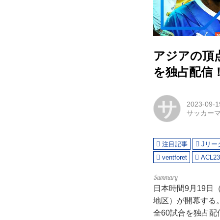
アジアの頂点
を独占配信
サ
2023-09-1
サッカー
注目記事
Jリー
ventforet
ACL23
日本時間9月19日
地区）が開幕する
全60試合を独占