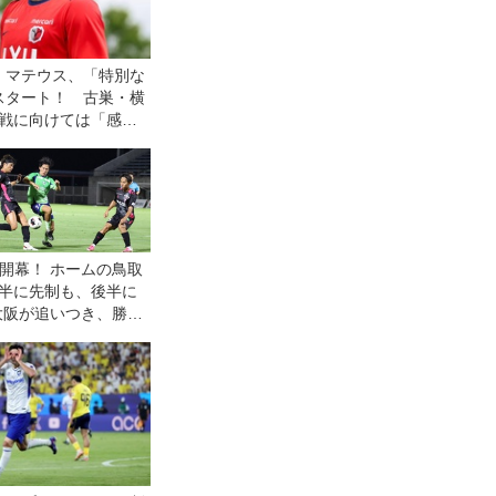
・マテウス、「特別な
スタート！ 古巣・横
幕戦に向けては「感情
る」が「勝利を求めた
も開幕！ ホームの鳥取
半に先制も、後半に
大阪が追いつき、勝ち
を分け合う◎J3開幕戦