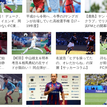
！ デューク、
平成から令和へ…今季のJヤングガ
【鹿島】ヤン
、イエンギ、岡
ンが出場していた高校選手権【17～
クラブ」でリ
少ないFC東京
19年度】
浜FMとの開
第1節
的な試合にな
い！」
で始
【町田】中山雄太＆明本
名波浩「ヒデを操ってた
J3
冷静
考浩＆相馬勇紀の左サイ
の、オレだからね」の深
が前
ズン
ドが面白い！ 同点弾が
層【サッカーコラム】
FC
は特
「理想通りで再現性もあ
点1
った
る」と自画自賛！