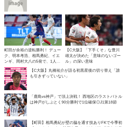
町田が余裕の逆転勝利！ デュー
【C大阪】「下手くそ」な豊川
ク、明本考浩、相馬勇紀、イエ
雄太が決めた「意味のないゴー
ンギ、岡村大八の5発で、1人少
ル」の深い意味
ないFC東京をひっくり返す◎J1
【C大阪】丸橋祐介が語る初黒星後の切り替え「誰
第1節
も引きずっていない」
「鹿島vs神戸」で頂上決戦！ 西地区のラストバトル
は神戸がしぶとく90分勝利で1位確保◎J1第18節
【町田】相馬勇紀が壁の脇を通す技ありFKで今季初