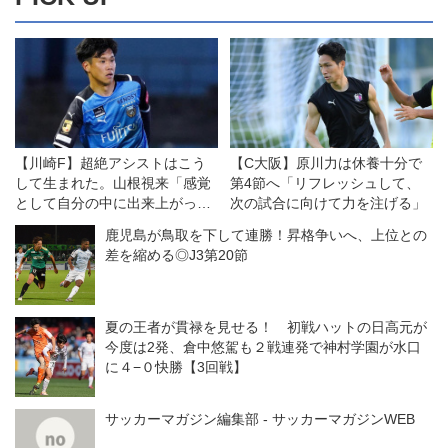
興梠慎三(浦和)
『欲はあっても出さない』
酒井高徳×
飯倉大樹(神戸)
『日々の積み重ねがすべて』
高木 駿(大分)
『ミスを恐れずにチャレンジす
【川崎F】超絶アシストはこう
【C大阪】原川力は休養十分で
る』
して生まれた。山根視来「感覚
第4節へ「リフレッシュして、
鎌田次郎×
として自分の中に出来上がって
次の試合に向けて力を注げる」
染谷悠太(柏)
きた」
鹿児島が鳥取を下して連勝！昇格争いへ、上位との
『周りが安心できる存在に』
差を縮める◎J3第20節
佐藤勇人(千葉)
惜別インタビュー◎
『オシム...
夏の王者が貫禄を見せる！ 初戦ハットの日高元が
今度は2発、倉中悠駕も２戦連発で神村学園が水口
に４−０快勝【3回戦】
サッカーマガジン編集部 - サッカーマガジンWEB