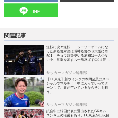
LINE
関連記事
逆転に次ぐ逆転！ シーソーゲームにな
った新監督対決は明神監督のＧ大阪に軍
配！ チョウ監督率いる浦和は一人少な
い中、意欲を示すも一歩及ばず◎J１開幕
戦
サッカーマガジン編集部
【FC東京】新ウイングの本間至恩はスペ
シャルでマルチ！「中に入っていってタ
ーンして。裏が空いているならそこを狙
う」
サッカーマガジン編集部
試合中に韓国代表に選出されたGKキム・
スンギュの活躍もあり、FC東京が13人目