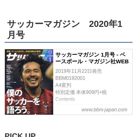
ー・三田啓貴に迫る。 今季のＪ
毎週水曜日に『東京育ちの選手』
１リーグの覇権は、残り３試合で
の言葉を掲載していく連続インタ
決まる。湘南戦（11月23日）、
サッカーマガジン 2020年1
ビュー企画の第２弾。今回は、大
浦和戦（11月30日）というホー
学を経てＦＣ東京に帰ってきたス
月号
ムでのラスト２連戦を前に、『東
トライカー・矢島輝一の声を届け
京のタマ』がクラブへの思いを語
る。 ラグビーワールドカップ開
り、リーグ初優勝が懸かる今後の
催の影響により８月24日から続い
戦いを見据える――。
サッカーマガジン 1月号 - ベ
たアウェー８連戦を終え、いよい
ースボール・マガジン社WEB
よ次節、ホーム・味の素スタジア
2019年11月22日発売
ムに戻る。Ｊ１リーグは、残り３
BBM0192001
試合。11月23日の湘南戦、11月
A4変判
30日の浦和戦という最後のホーム
特別定価 本体909円+税
２連戦を前に、幼い頃からＦＣ東
Contents
京を愛してやまない矢島が、リー
【特別付録】WCCF FOOTISTA
グ初優勝への決意を語った――。
www.bbm-japan.com
2019 オリジナルシリアルコード
【特集】
僕のサッカーを語ろう。
PICK UP
■インタビュー&対談