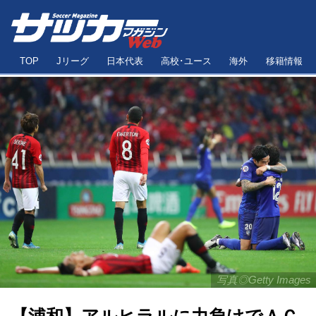
TOP
Jリーグ
日本代表
高校･ユース
海外
移籍情報
写真◎Getty Images