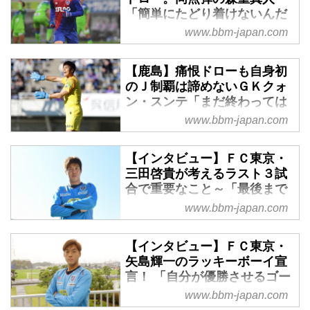
に続き、横浜ＦＣが２位に入り、
「簡単にたどり着けないんだ
自動昇格を決めた。また、Ｊ１参
なと…」 - ベースボール・マ
www.bbm-japan.com
入プレーオフに進出する４チーム
ガジン社WEB
は、３位・大宮アルディージャ、
11月23日、約３カ月ぶりにホー
【鹿島】痛恨ドローも自身初
４位・徳島ヴォルティス、５位・
ム、味の素スタジアムで湘南ベル
のＪ制覇は諦めないＧＫクォ
ヴァンフォーレ甲府、６位・モン
マーレを迎え撃った首位ＦＣ東京
ン・スンテ「まだ終わっては
テディオ山形に決定。残留争いで
だったが、序盤からミスが重なり
いない」 - ベースボール・マ
www.bbm-japan.com
は前節まで降格圏に沈んでいた栃
苦しい戦いを強いられた。残留に
ガジン社WEB
木ＳＣが20位に浮上してＪ２残留
向けて気持ちのこもったプレーを
３位からの逆転優勝を狙う鹿島は
を決め、鹿児島ユナイテッドＦＣ
【インタビュー】ＦＣ東京・
見せる湘南に先制を許すと、後半
敵地で広島を崩せず、スコアレス
が降格圏の21位となった。
三田啓貴が考えるラスト３試
アディショナルタイムにＣＢ森重
ドローで勝ち点１にとどまった。
合で重要なこと～「最後まで
真人のゴールで何とか追いつき、
ＧＫクォン・スンテはピンチでの
戦い続けることが大事」 - ベ
www.bbm-japan.com
辛うじて勝ち点１を手にした。こ
冷静なプレーで完封に貢献したも
ースボール・マガジン社WEB
の結果、首位から陥落。残り２試
のの、勝利にはつながらず。それ
合で逆転優勝を狙う立場となっ
毎週水曜日に『東京育ちの選手』
【インタビュー】ＦＣ東京・
でも試合後は自身初のＪリーグ優
た。
の言葉を掲載していく連続インタ
矢島輝一のラッキーボーイ宣
勝に向けて、最後まで諦めない姿
ビュー企画の第３弾。今回は、仙
言！ 「自分が優勝させるゴー
勢を強調した。
台、神戸と渡り歩き、夏にＦＣ東
ルを決めたい」 - ベースボー
www.bbm-japan.com
京復帰を果たしたミッドフィルダ
ル・マガジン社WEB