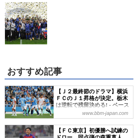
おすすめ記事
【Ｊ２最終節のドラマ】横浜
ＦＣのＪ１昇格が決定。栃木
は逆転で残留決める! - ベース
ボール・マガジン社WEB
www.bbm-japan.com
11月24日、Ｊ２リーグ最終節
（42節）が各地で開催され、前節
【ＦＣ東京】初優勝へ試練の
に優勝と昇格を決めた柏レイソル
ドロー。同点弾の森重真人