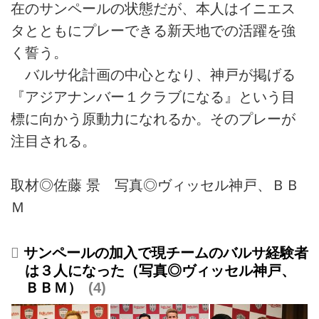
在のサンペールの状態だが、本人はイニエス
タとともにプレーできる新天地での活躍を強
く誓う。
バルサ化計画の中心となり、神戸が掲げる
『アジアナンバー１クラブになる』という目
標に向かう原動力になれるか。そのプレーが
注目される。
取材◎佐藤 景 写真◎ヴィッセル神戸、ＢＢ
Ｍ
サンペールの加入で現チームのバルサ経験者
は３人になった（写真◎ヴィッセル神戸、
ＢＢＭ）
4