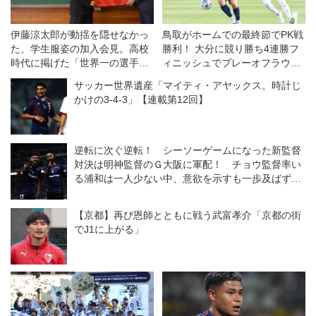
伊藤涼太郎が動揺を隠せなかっ
鳥取がホームでの最終節でPK戦
た、学生服姿の加入会見。高校
勝利！ 大分に競り勝ち4連勝フ
時代に掲げた「世界一の選手」
ィニッシュでプレーオフラウン
へと歩み始める【コラム】
ドへ◎J2・J3第18節
サッカー世界遺産「マイティ・アヤックス。時計じ
かけの3-4-3」【連載第12回】
逆転に次ぐ逆転！ シーソーゲームになった新監督
対決は明神監督のＧ大阪に軍配！ チョウ監督率い
る浦和は一人少ない中、意欲を示すも一歩及ばず
◎J１開幕戦
【京都】再び恩師とともに戦う武富孝介「京都の街
でJ1に上がる」