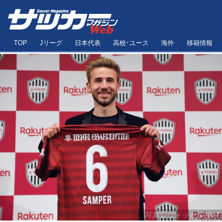
TOP
Jリーグ
日本代表
高校･ユース
海外
移籍情報
写真◎ヴィッセル神戸