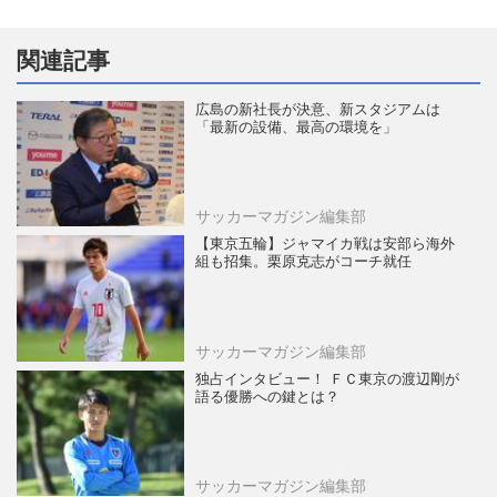
関連記事
広島の新社長が決意、新スタジアムは
「最新の設備、最高の環境を」
サッカーマガジン編集部
【東京五輪】ジャマイカ戦は安部ら海外
組も招集。栗原克志がコーチ就任
サッカーマガジン編集部
独占インタビュー！ ＦＣ東京の渡辺剛が
語る優勝への鍵とは？
サッカーマガジン編集部