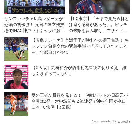
サンフレッチェ広島レジーナが
【FC東京】「今まで見たＷ杯と
悲願の初優勝！ 元日の国立競技
は違う感覚があった」。ピッチ
場でINAC神戸レオネッサに競り
の機微を読み取り、左サイドで
勝つ◎皇后杯決勝
違いを生むバングーナガンデ佳
【広島レジーナ】市瀬千里が勝利への獅子奮迅！ キ
史扶、その復活がチームをさら
ャプテン負傷交代の緊急事態で「頼ってきたところ
に前進させる！
を、全部自分がやる」
【C大阪】丸橋祐介が語る初黒星後の切り替え「誰
も引きずっていない」
夏の王者が貫禄を見せる！ 初戦ハットの日高元が
今度は2発、倉中悠駕も２戦連発で神村学園が水口
に４−０快勝【3回戦】
Recommended by