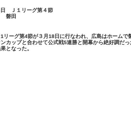
18日 Ｊ１リーグ第４節
 磐田
1リーグ第4節が３月18日に行なわれ、広島はホームで
ァンカップと合わせて公式戦5連勝と開幕から絶好調だっ
結果となった。