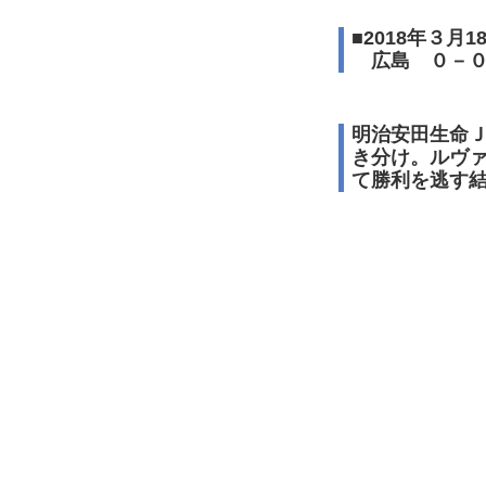
■2018年３月
広島 ０－０
明治安田生命Ｊ
き分け。ルヴ
て勝利を逃す