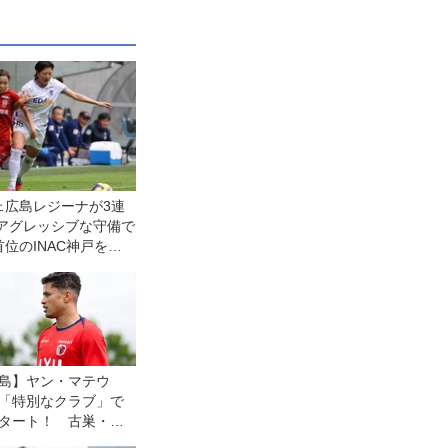
ェ広島レジーナが3連
 アグレッシブな守備で
位のINAC神戸を下
グクラシエカップ
島】ヤン・マテウ
「特別なクラブ」で
タート！ 古巣・横
Mとの開幕戦に向けて