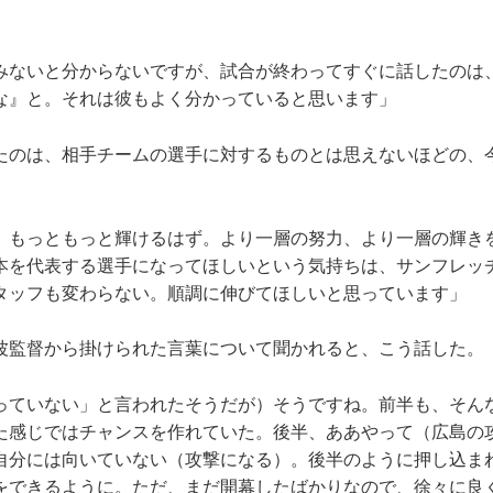
みないと分からないですが、試合が終わってすぐに話したのは
な』と。それは彼もよく分かっていると思います」
たのは、相手チームの選手に対するものとは思えないほどの、
、もっともっと輝けるはず。より一層の努力、より一層の輝き
本を代表する選手になってほしいという気持ちは、サンフレッ
タッフも変わらない。順調に伸びてほしいと思っています」
波監督から掛けられた言葉について聞かれると、こう話した。
っていない」と言われたそうだが）そうですね。前半も、そん
た感じではチャンスを作れていた。後半、ああやって（広島の
自分には向いていない（攻撃になる）。後半のように押し込ま
をできるように。ただ、まだ開幕したばかりなので、徐々に良