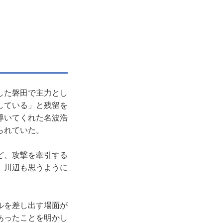
した磐田で主力とし
している」と残留を
導いてくれた名波浩
られていた。
ど、攻撃を牽引する
、川辺も思うように
ルを差し出す場面が
あったことを明かし