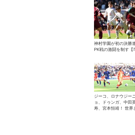
神村学園が初の決勝進
PK戦の激闘を制す【
ジーコ、ロナウジー
ョ、ドゥンガ、中田
寿、宮本恒靖！ 世界
本のレジェンドが広
競演◎ジーコオール
ーゲーム