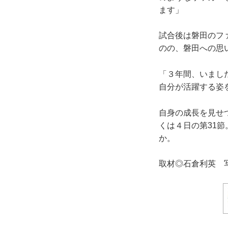
ます」
試合後は磐田のフ
のの、磐田への思
「３年間、いまし
自分が活躍する姿
自身の成長を見せ
くは４日の第31
か。
取材◎石倉利英 写真