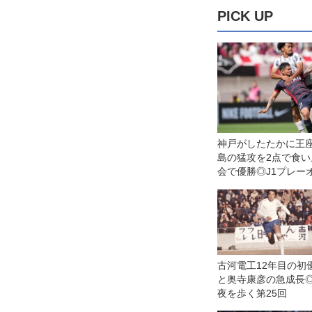
PICK UP
神戸がしたたかに王座
島の猛攻を2点で食
会で優勝◎J1プレー
古河電工12年目の初
と奥寺康彦の急成長◎
夜を歩く第25回