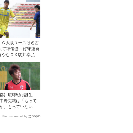
感情的な試合にな
が「勝利を求めた
」
】Ｇ大阪ユースは名古
敗れて準優勝～好守連発
悔やむＧＫ駒井幸弘
して与えてはいけなか
都】琉球戦は誕生
中野克哉は「もって
か、もっていない
Recommended by