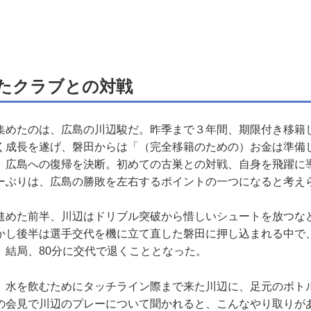
たクラブとの対戦
集めたのは、広島の川辺駿だ。昨季まで３年間、期限付き移籍
く成長を遂げ、磐田からは「（完全移籍のための）お金は準備
、広島への復帰を決断。初めての古巣との対戦、自身を飛躍に
ーぶりは、広島の勝敗を左右するポイントの一つになると考え
進めた前半、川辺はドリブル突破から惜しいシュートを放つな
かし後半は選手交代を機に立て直した磐田に押し込まれる中で
。結局、80分に交代で退くこととなった。
、水を飲むためにタッチライン際まで来た川辺に、足元のボト
の会見で川辺のプレーについて聞かれると、こんなやり取りが