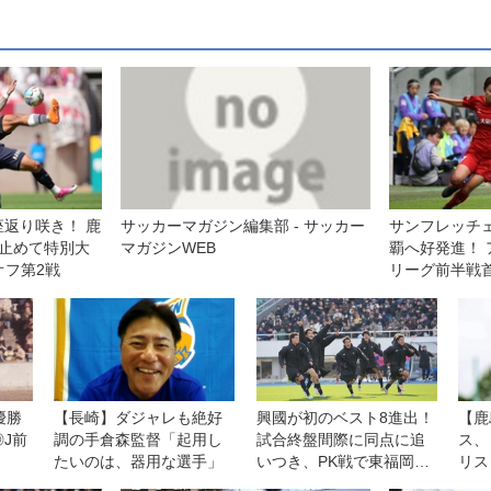
返り咲き！ 鹿
サッカーマガジン編集部 - サッカー
サンフレッチ
い止めて特別大
マガジンWEB
覇へ好発進！
オフ第2戦
リーグ前半戦首
す◎WEリー
優勝
【長崎】ダジャレも絶好
興國が初のベスト8進出！
【鹿
J前
調の手倉森監督「起用し
試合終盤間際に同点に追
ス、
たいのは、器用な選手」
いつき、PK戦で東福岡を
リス
下す【3回戦】
浜F