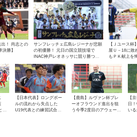
は「
る」
い！
出！ 尚志との
サンフレッチェ広島レジーナが悲願
【Ｊユース杯
準決勝】
の初優勝！ 元日の国立競技場で
屋Ｕ－18に
INAC神戸レオネッサに競り勝つ◎
もＰＫ献上を
皇后杯決勝
「キーパーと
った」
ニ
【日本代表】ロングボー
【鹿島】ルヴァン杯プレ
【京
英
ルの流れから失点した
ーオフラウンド進出を狙
日！
と日
U19代表との練習試合に
う今季2度目のアウェー町
いる
島で
ついて渡辺剛に聞く「綺
田戦。ランコ・ポポヴィ
か」
スタ
麗に崩す相手だけじゃな
ッチ監督「いい準備がで
い。そこは僕たちの課
きている」
題」