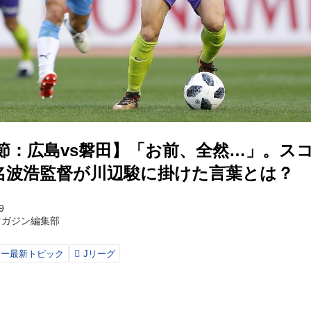
４節：広島vs磐田】「お前、全然…」。ス
名波浩監督が川辺駿に掛けた言葉とは？
9
マガジン編集部
カー最新トピック
Jリーグ