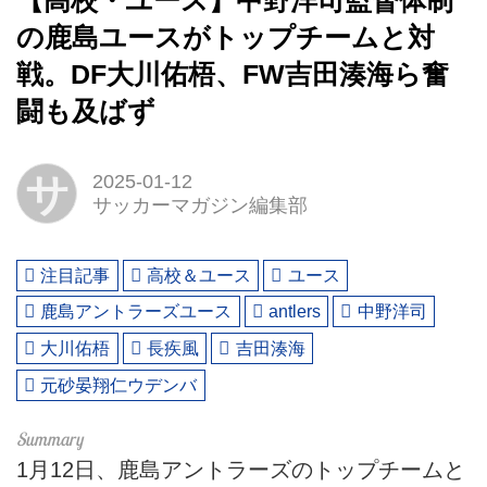
【高校・ユース】中野洋司監督体制
の鹿島ユースがトップチームと対
戦。DF大川佑梧、FW吉田湊海ら奮
闘も及ばず
サ
2025-01-12
サッカーマガジン編集部
注目記事
高校＆ユース
ユース
鹿島アントラーズユース
antlers
中野洋司
大川佑梧
長疾風
吉田湊海
元砂晏翔仁ウデンバ
1月12日、鹿島アントラーズのトップチームと