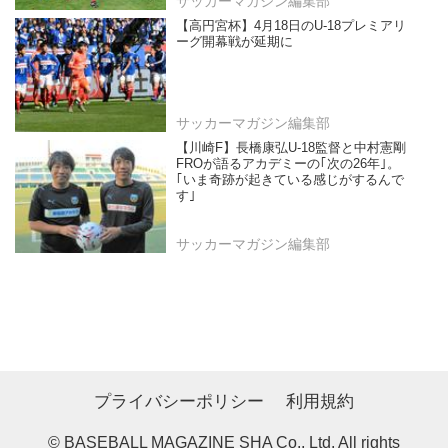
サッカーマガジン編集部
【高円宮杯】4月18日のU-18プレミアリ
ーグ開幕戦が延期に
サッカーマガジン編集部
【川崎F】長橋康弘U-18監督と中村憲剛
FROが語るアカデミーの｢次の26年｣。
｢いま奇跡が起きている感じがするんで
す｣
サッカーマガジン編集部
プライバシーポリシー
利用規約
© BASEBALL MAGAZINE SHA Co., Ltd. All rights