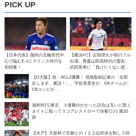
PICK UP
【日本代表】国内の五輪世代中
【横浜FC】古宿理久が初のフル
心で臨むE-1にマリノス仲川を
出場。青森山田高時代の盟友、
初招集！
武田英寿に「負けたくない思い
がありました」
【G大阪】祝・ACL2優勝！ 現地取材記者の「全部
出します、裏話！」。宇佐美貴史が、GKチームが、
CBコンビが…
浦和対FC東京、３連勝のかかった試合は互いに堅く
タイトに戦ってスコアレスドローで決着◎J１第20
節
【水戸】天皇杯で京都とのＪ２上位対決を制し３回