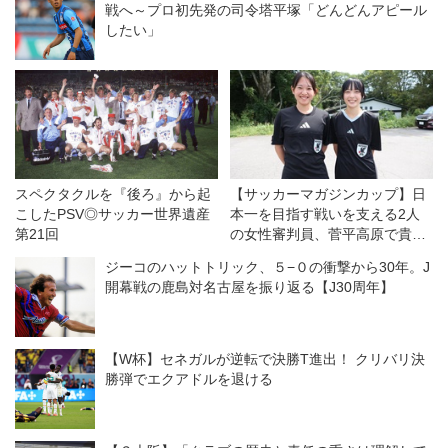
戦へ～プロ初先発の司令塔平塚「どんどんアピール
したい」
スペクタクルを『後ろ』から起
【サッカーマガジンカップ】日
こしたPSV◎サッカー世界遺産
本一を目指す戦いを支える2人
第21回
の女性審判員、菅平高原で貴重
な経験
ジーコのハットトリック、５−０の衝撃から30年。J
開幕戦の鹿島対名古屋を振り返る【J30周年】
【W杯】セネガルが逆転で決勝T進出！ クリバリ決
勝弾でエクアドルを退ける