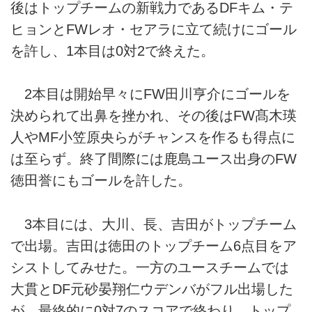
後はトップチームの新戦力であるDFキム・テ
ヒョンとFWレオ・セアラに立て続けにゴール
を許し、1本目は0対2で終えた。
2本目は開始早々にFW田川亨介にゴールを
決められて出鼻を挫かれ、その後はFW髙木瑛
人やMF小笠原央らがチャンスを作るも得点に
は至らず。終了間際には鹿島ユース出身のFW
徳田誉にもゴールを許した。
3本目には、大川、長、吉田がトップチーム
で出場。吉田は徳田のトップチーム6点目をア
シストしてみせた。一方のユースチームでは
大貫とDF元砂晏翔仁ウデンバがフル出場した
が、最終的に0対7のスコアで終わり、トップ