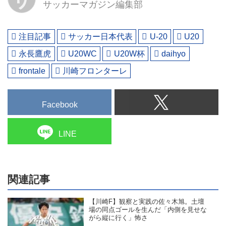
サッカーマガジン編集部
注目記事
サッカー日本代表
U-20
U20
永長鷹虎
U20WC
U20W杯
daihyo
frontale
川崎フロンターレ
Facebook
LINE
関連記事
【川崎F】観察と実践の佐々木旭。土壇
場の同点ゴールを生んだ「内側を見せな
がら縦に行く」怖さ