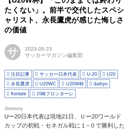
【U20W杯】「このままでは終わり
たくない」。前半で交代したスペシ
ャリスト、永長鷹虎が感じた悔しさ
の価値
サ
2023-05-23
サッカーマガジン編集部
注目記事
サッカー日本代表
U-20
U20
永長鷹虎
U20WC
U20W杯
daihyo
frontale
川崎フロンターレ
Uー20日本代表は現地21日、Ｕー20ワールド
カップの初戦・セネガル戦に１−０で勝利した