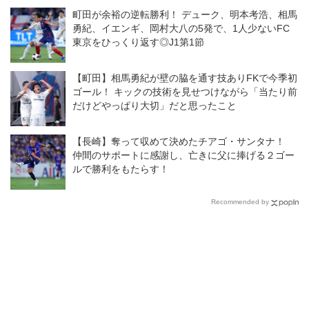
なら（コンディションを）持っ
イトルをこのクラブの歴史に刻
町田が余裕の逆転勝利！ デューク、明本考浩、相馬
ていけるという自信が揺らぐこ
みたい！」
勇紀、イエンギ、岡村大八の5発で、1人少ないFC
と無かった」
東京をひっくり返す◎J1第1節
【町田】相馬勇紀が壁の脇を通す技ありFKで今季初
ゴール！ キックの技術を見せつけながら「当たり前
だけどやっぱり大切」だと思ったこと
【長崎】奪って収めて決めたチアゴ・サンタナ！
仲間のサポートに感謝し、亡きに父に捧げる２ゴー
ルで勝利をもたらす！
Recommended by