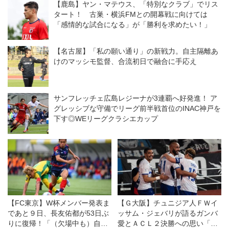
【鹿島】ヤン・マテウス、「特別なクラブ」でリス
ム
タート！ 古巣・横浜FMとの開幕戦に向けては
「感情的な試合になる」が「勝利を求めたい！」
【名古屋】「私の願い通り」の新戦力。自主隔離あ
けのマッシモ監督、合流初日で融合に手応え
サンフレッチェ広島レジーナが3連覇へ好発進！ ア
グレッシブな守備でリーグ前半戦首位のINAC神戸を
下す◎WEリーグクラシエカップ
【FC東京】W杯メンバー発表ま
【Ｇ大阪】チュニジア人ＦＷイ
であと９日、長友佑都が53日ぶ
ッサム・ジェバリが語るガンバ
りに復帰！「（欠場中も）自分
愛とＡＣＬ２決勝への思い「タ