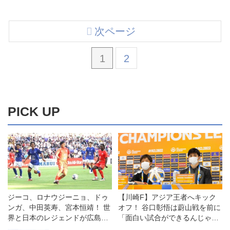
次ページ
1
2
PICK UP
ジーコ、ロナウジーニョ、ドゥ
【川崎F】アジア王者へキック
ンガ、中田英寿、宮本恒靖！ 世
オフ！ 谷口彰悟は蔚山戦を前に
界と日本のレジェンドが広島で
「面白い試合ができるんじゃな
競演◎ジーコオールスターゲー
いかな」