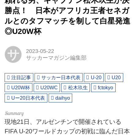
頼れる男、キャプテン松木玖生が決
勝点！ 日本がアフリカ王者セネガ
ルとのタフマッチを制して白星発進
◎U20W杯
サ
2023-05-22
サッカーマガジン編集部
注目記事
サッカー日本代表
U-20
U20
U20W杯
U20WC
松木玖生
fctokyo
Uー20日本代表
daihyo
現地21日、アルゼンチンで開催されている
FIFA U-20ワールドカップの初戦に臨んだ日本