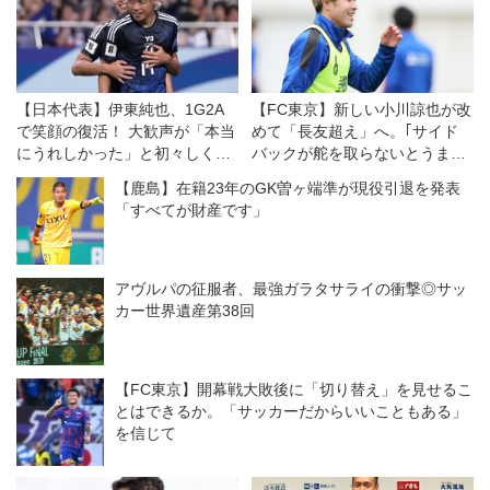
【日本代表】伊東純也、1G2A
【FC東京】新しい小川諒也が改
で笑顔の復活！ 大歓声が「本当
めて「長友超え」へ。｢サイド
にうれしかった」と初々しく
バックが舵を取らないとうまく
清々しく
いかない｣の充実感
【鹿島】在籍23年のGK曽ヶ端準が現役引退を発表
「すべてが財産です」
アヴルパの征服者、最強ガラタサライの衝撃◎サッ
カー世界遺産第38回
【FC東京】開幕戦大敗後に「切り替え」を見せるこ
とはできるか。「サッカーだからいいこともある」
を信じて