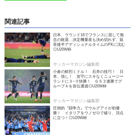
関連記事
日本、ラウンド16でフランスに屈して無
念の敗退…決定機量産も決め切れず、延
長後半アディショナルタイムのPKに沈む
◎U20W杯
サッカーマガジン編集部
小倉の鮮烈ミドル！ 石井の技巧！ 日
本、強し！ 攻守にスキなくニュージー
ランドに３−０快勝！ ＧＳ３連勝でグ
ループＡを首位通過◎U20W杯
サッカーマガジン編集部
圧倒的『闘争力』でウルグアイが初優
勝！ イタリアをウノゼロで破り、頂点
に立つ！◎U20W杯