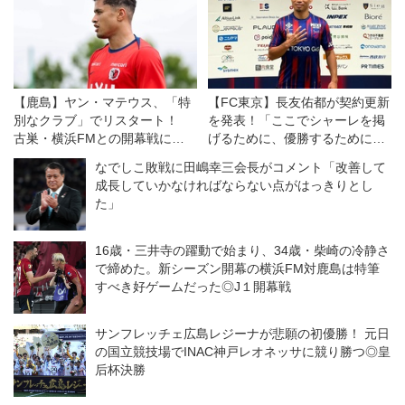
【鹿島】ヤン・マテウス、「特
【FC東京】長友佑都が契約更新
別なクラブ」でリスタート！
を発表！「ここでシャーレを掲
古巣・横浜FMとの開幕戦に向
げるために、優勝するために戦
けては「感情的な試合になる」
いたい」
なでしこ敗戦に田嶋幸三会長がコメント「改善して
が「勝利を求めたい！」
成長していかなければならない点がはっきりとし
た」
16歳・三井寺の躍動で始まり、34歳・柴崎の冷静さ
で締めた。新シーズン開幕の横浜FM対鹿島は特筆
すべき好ゲームだった◎J１開幕戦
サンフレッチェ広島レジーナが悲願の初優勝！ 元日
の国立競技場でINAC神戸レオネッサに競り勝つ◎皇
后杯決勝