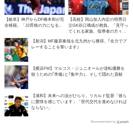
【岐阜】神戸からDF橋本和が完
【高校】岡山加入内定の明秀日
全移籍。「J2昇格の力になる」
立GK谷口璃成が抱負。「見守っ
てくれる家族、指導者の方々、
チームメイトに恩返しできるよ
【新潟】MF藤原奏哉を北九州から獲得。｢全力でプ
うに」
レーすることを誓います｣
【横浜FM】マルコス・ジュニオールが逆転優勝を
狙うための｢準備｣と｢集中力｣。そして隠れた貢献
【浦和】未来への涙がひらり。リカルド監督「彼ら
に愛情を感じています」「世代交代を進めなければ
ならない」
Recommended by