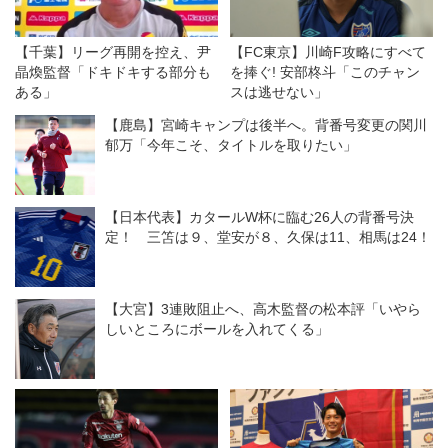
【千葉】リーグ再開を控え、尹
【FC東京】川崎F攻略にすべて
晶煥監督「ドキドキする部分も
を捧ぐ! 安部柊斗「このチャン
ある」
スは逃せない」
【鹿島】宮崎キャンプは後半へ。背番号変更の関川
郁万「今年こそ、タイトルを取りたい」
【日本代表】カタールW杯に臨む26人の背番号決
定！ 三笘は９、堂安が８、久保は11、相馬は24！
【大宮】3連敗阻止へ、高木監督の松本評「いやら
しいところにボールを入れてくる」