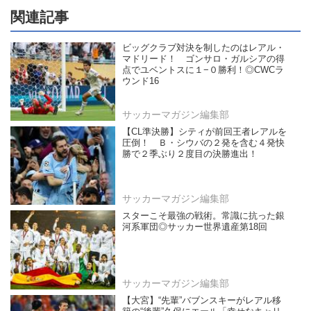
関連記事
ビッグクラブ対決を制したのはレアル・
マドリード！ ゴンサロ・ガルシアの得
点でユベントスに１−０勝利！◎CWCラ
ウンド16
サッカーマガジン編集部
【CL準決勝】シティが前回王者レアルを
圧倒！ Ｂ・シウバの２発を含む４発快
勝で２季ぶり２度目の決勝進出！
サッカーマガジン編集部
スターこそ最強の戦術。常識に抗った銀
河系軍団◎サッカー世界遺産第18回
サッカーマガジン編集部
【大宮】“先輩”バブンスキーがレアル移