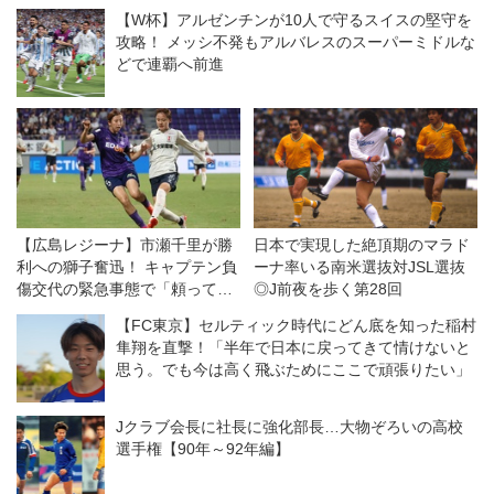
【W杯】アルゼンチンが10人で守るスイスの堅守を
攻略！ メッシ不発もアルバレスのスーパーミドルな
どで連覇へ前進
【広島レジーナ】市瀬千里が勝
日本で実現した絶頂期のマラド
利への獅子奮迅！ キャプテン負
ーナ率いる南米選抜対JSL選抜
傷交代の緊急事態で「頼ってき
◎J前夜を歩く第28回
たところを、全部自分がやる」
【FC東京】セルティック時代にどん底を知った稲村
隼翔を直撃！「半年で日本に戻ってきて情けないと
思う。でも今は高く飛ぶためにここで頑張りたい」
Jクラブ会長に社長に強化部長…大物ぞろいの高校
選手権【90年～92年編】