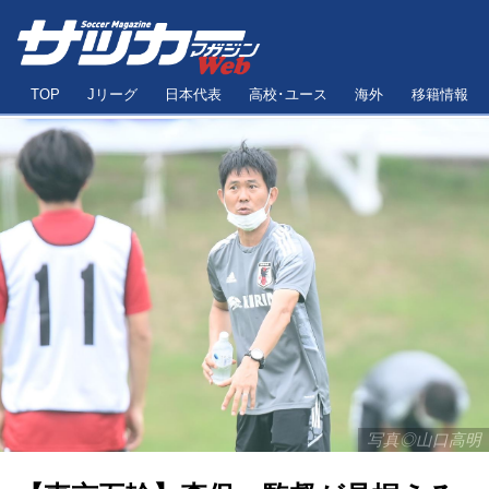
TOP
Jリーグ
日本代表
高校･ユース
海外
移籍情報
写真◎山口高明