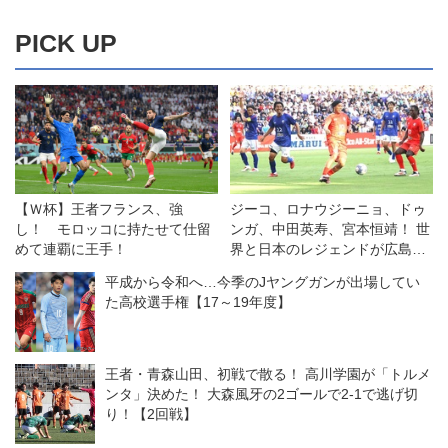
PICK UP
【Ｗ杯】王者フランス、強
ジーコ、ロナウジーニョ、ドゥ
し！ モロッコに持たせて仕留
ンガ、中田英寿、宮本恒靖！ 世
めて連覇に王手！
界と日本のレジェンドが広島で
競演◎ジーコオールスターゲー
平成から令和へ…今季のJヤングガンが出場してい
ム
た高校選手権【17～19年度】
王者・青森山田、初戦で散る！ 高川学園が「トルメ
ンタ」決めた！ 大森風牙の2ゴールで2-1で逃げ切
り！【2回戦】