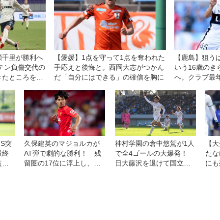
い。そこは僕たちの課
題」
瀬千里が勝利へ
【愛媛】1点を守って1点を奪われた
【鹿島】狙う
テン負傷交代の
手応えと後悔と。西岡大志がつかん
いう16歳の
きたところを、
だ「自分にはできる」の確信を胸に
へ。クラブ最年
杯優勝が最大
S突
久保建英のマジョルカが
神村学園の倉中悠駕が1人
【大
最終
AT弾で劇的な勝利！ 残
で全4ゴールの大爆発！
たな
監督
留圏の17位に浮上し、運
日大藤沢を退けて国立競
にも
って
命の最終節へ【スペイ
技場へ【準々決勝】
った
ン】
来へ