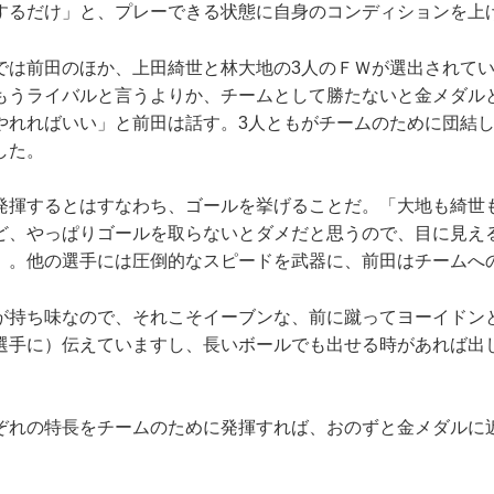
するだけ」と、プレーできる状態に自身のコンディションを上
は前田のほか、上田綺世と林大地の3人のＦＷが選出されてい
もうライバルと言うよりか、チームとして勝たないと金メダル
やれればいい」と前田は話す。3人ともがチームのために団結
した。
揮するとはすなわち、ゴールを挙げることだ。「大地も綺世
ど、やっぱりゴールを取らないとダメだと思うので、目に見え
」。他の選手には圧倒的なスピードを武器に、前田はチームへ
が持ち味なので、それこそイーブンな、前に蹴ってヨーイドン
選手に）伝えていますし、長いボールでも出せる時があれば出
れの特長をチームのために発揮すれば、おのずと金メダルに
。