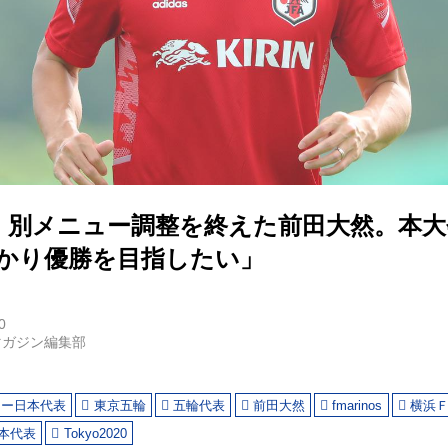
】別メニュー調整を終えた前田大然。本大
っかり優勝を目指したい」
0
マガジン編集部
カー日本代表
東京五輪
五輪代表
前田大然
fmarinos
横浜
日本代表
Tokyo2020