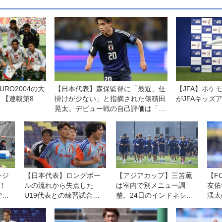
RO2004の大
【日本代表】森保監督に「最近、仕
【JFA】ポケ
【連載第8
掛けが少ない」と指摘された俵積田
がJFAキッズ
晃太。デビュー戦の自己評価は「通
用するところは通用したかなと」
レジ
【日本代表】ロングボー
【アジアカップ】三笘薫
【F
！
ルの流れから失点した
は室内で別メニュー調
友佑
でリ
U19代表との練習試合に
整。24日のインドネシア
渓太
C神
ついて渡辺剛に聞く「綺
戦出場は困難に
勝。
クラ
麗に崩す相手だけじゃな
を」