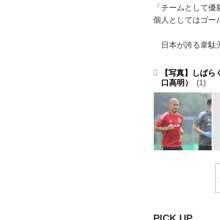
「チームとして優
個人としてはゴー
日本が誇る韋駄天
【写真】しばら
口高明）
1
PICK UP