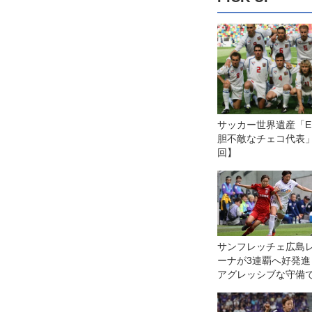
サッカー世界遺産「EU
胆不敵なチェコ代表」
回】
サンフレッチェ広島
ーナが3連覇へ好発進
アグレッシブな守備
ーグ前半戦首位のINA
戸を下す◎WEリーグ