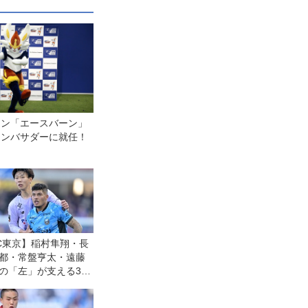
モン「エースバーン」
アンバサダーに就任！
C東京】稲村隼翔・長
都・常盤亨太・遠藤
の「左」が支える3連
「僕も彼を。彼も僕