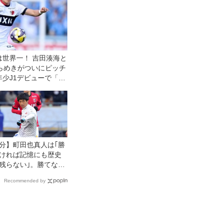
は世界一！ 吉田湊海と
きらめきがついにピッチ
少J1デビューで「W
の目標」
分】町田也真人は｢勝
ければ記憶にも歴史
残らない｣。勝てなか
「甘さ」を捨てる未
Recommended by