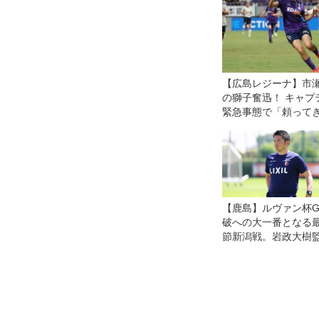
シエカップ
【広島レジーナ】市
の獅子奮迅！ キャプ
緊急事態で「頼って
全部自分がやる」
【鹿島】ルヴァン杯G
破への大一番となる
節新潟戦。岩政大樹
「みんなでともに戦
いただきたい」