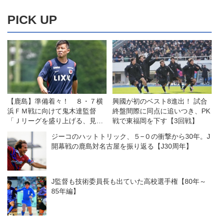
PICK UP
【鹿島】準備着々！ ８・７横
興國が初のベスト8進出！ 試合
浜ＦＭ戦に向けて鬼木達監督
終盤間際に同点に追いつき、PK
「Ｊリーグを盛り上げる、見て
戦で東福岡を下す【3回戦】
いる人に喜んでもらえるゲーム
ジーコのハットトリック、５−０の衝撃から30年。J
をしたい」
開幕戦の鹿島対名古屋を振り返る【J30周年】
J監督も技術委員長も出ていた高校選手権【80年～
85年編】