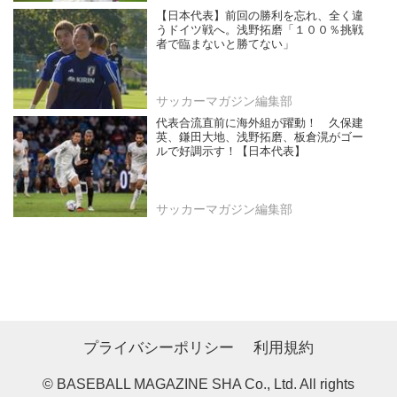
【日本代表】前回の勝利を忘れ、全く違
うドイツ戦へ。浅野拓磨「１００％挑戦
者で臨まないと勝てない」
サッカーマガジン編集部
代表合流直前に海外組が躍動！ 久保建
英、鎌田大地、浅野拓磨、板倉滉がゴー
ルで好調示す！【日本代表】
サッカーマガジン編集部
プライバシーポリシー
利用規約
© BASEBALL MAGAZINE SHA Co., Ltd. All rights