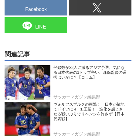
Facebook
LINE
関連記事
登録数が23人に減るアジア予選。気にな
る日本代表の1トップ争い、森保監督の選
択はいかに？【コラム】
サッカーマガジン編集部
ヴォルフスブルクの衝撃！ 日本が敵地
でドイツに４−１圧勝！ 進化を感じさ
せる戦いぶりでリベンジを許さず【日本
代表戦】
サッカーマガジン編集部