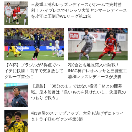
三菱重工浦和レッズレディースがホームで完封勝
利！ ハイプレスでセレッソ大阪ヤンマーレディース
を攻守に圧倒◎WEリーグ第11節
【W杯】ブラジルが3得点でハ
2試合とも延長突入の熱戦！
イチに快勝！ 前半で突き放して
INAC神戸レオネッサと三菱重工
グループ首位に
浦和レッズレディースが決勝へ
◎皇后杯準決勝
【鹿島】「38分の１」ではない横浜ＦＭとの開幕
戦。鬼木監督は「良いものを見せたいし、決勝戦の
つもりで戦う」
柏3連勝のステップアップ。大分も逃げずにトライ
＆トライ◎ルヴァン杯第3節