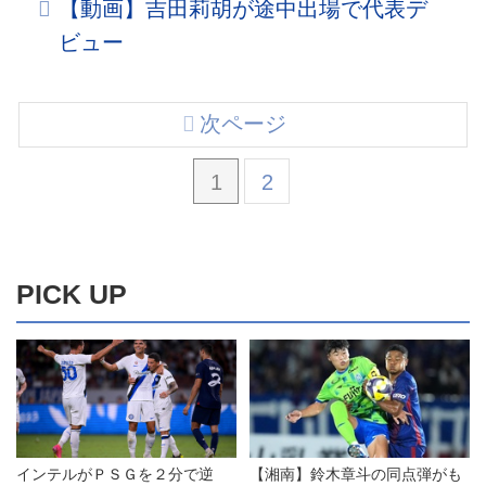
【動画】吉田莉胡が途中出場で代表デ
ビュー
次ページ
1
2
PICK UP
インテルがＰＳＧを２分で逆
【湘南】鈴木章斗の同点弾がも