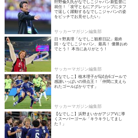
狩野倫久氏がなでしこジャパン新監督に
就任！「攻守ともにアグレッシブにタフ
で逞しく躍動するなでしこジャパンの姿
をピッチでお見せしたい」
サッカーマガジン編集部
日々野真理「なでしこ観察日記」最終
回・なでしこジャパン、最高！ 優勝おめ
でとう！ 本当にありがとう！
サッカーマガジン編集部
【なでしこ】植木理子が5試合6ゴールで
感謝いっぱいの得点王！「仲間に支えら
れたゴールばかりです」
サッカーマガジン編集部
【なでしこ】浜野まいかがアジアVに導
くスーパーゴール「キラキラしてまし
た！」