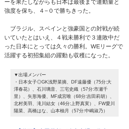
ーを果たしながらも日本は最後まで運動量と
強度を保ち、４−０で勝ちきった。
ブラジル、スペインと強豪国との対戦が続
いていたとはいえ、４戦未勝利で３連敗中だ
った日本にとっては久々の勝利。WEリーグで
活躍する初招集組の躍動も収穫になった。
▼出場メンバー
・日本女子◎GK浅野菜摘、DF遠藤優（75分:大
澤春花）、石川璃音、三宅史織（57分:市瀬千
里）、矢形海優、MF成宮唯（68分:吉田莉胡）、
北村美羽、滝川結女（46分:上野真実）、FW愛川
陽菜、高橋はな、山本柚月（57分:中嶋淑乃）