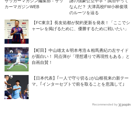
サッカーマガジン編集部 - サッ
謎の強豪公立中学・鵠沼中って
カーマガジンWEB
なんだ？ 大津高校FW小林俊瑛
のルーツを辿る
【FC東京】長友佑都が契約更新を発表！「ここでシ
ャーレを掲げるために、優勝するために戦いたい」
【町田】中山雄太＆明本考浩＆相馬勇紀の左サイド
が面白い！ 同点弾が「理想通りで再現性もある」と
自画自賛！
【日本代表】｢一人で守り切る｣が山根視来の新テー
マ。｢インターセプトで前を取ることを意識して｣
Recommended by