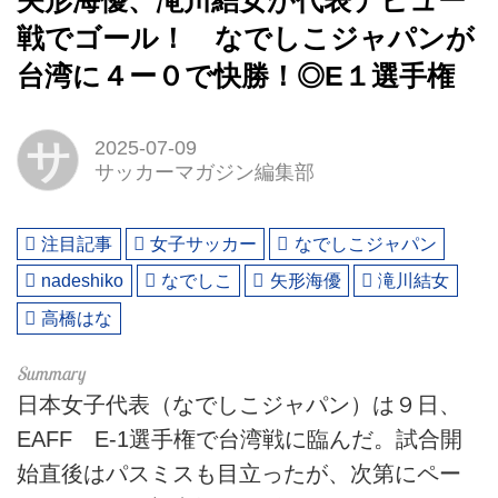
矢形海優、滝川結女が代表デビュー
戦でゴール！ なでしこジャパンが
台湾に４ー０で快勝！◎E１選手権
サ
2025-07-09
サッカーマガジン編集部
注目記事
女子サッカー
なでしこジャパン
nadeshiko
なでしこ
矢形海優
滝川結女
高橋はな
日本女子代表（なでしこジャパン）は９日、
EAFF E-1選手権で台湾戦に臨んだ。試合開
始直後はパスミスも目立ったが、次第にペー