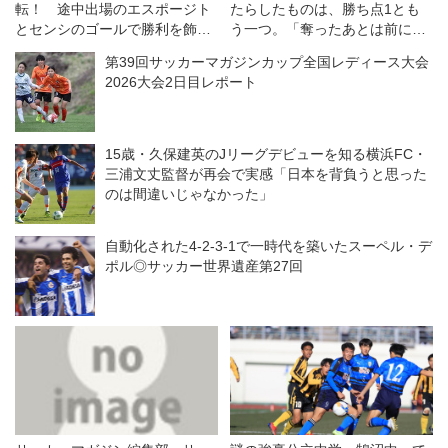
転！ 途中出場のエスポージト
たらしたものは、勝ち点1とも
とセンシのゴールで勝利を飾る
う一つ。「奪ったあとは前に出
◎クラブ親善試合
ていこう」の強い意志
第39回サッカーマガジンカップ全国レディース大会
2026大会2日目レポート
15歳・久保建英のJリーグデビューを知る横浜FC・
三浦文丈監督が再会で実感「日本を背負うと思った
のは間違いじゃなかった」
自動化された4-2-3-1で一時代を築いたスーペル・デ
ポル◎サッカー世界遺産第27回