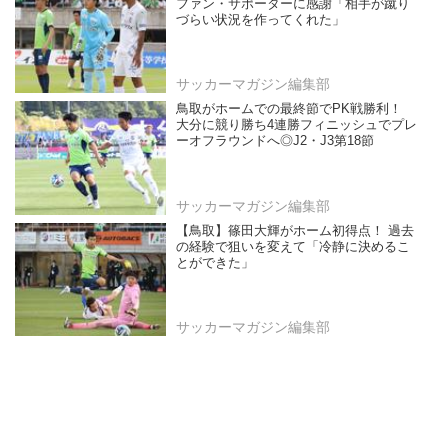
ファン・サポーターに感謝「相手が蹴り
づらい状況を作ってくれた」
サッカーマガジン編集部
鳥取がホームでの最終節でPK戦勝利！
大分に競り勝ち4連勝フィニッシュでプレ
ーオフラウンドへ◎J2・J3第18節
サッカーマガジン編集部
【鳥取】篠田大輝がホーム初得点！ 過去
の経験で狙いを変えて「冷静に決めるこ
とができた」
サッカーマガジン編集部