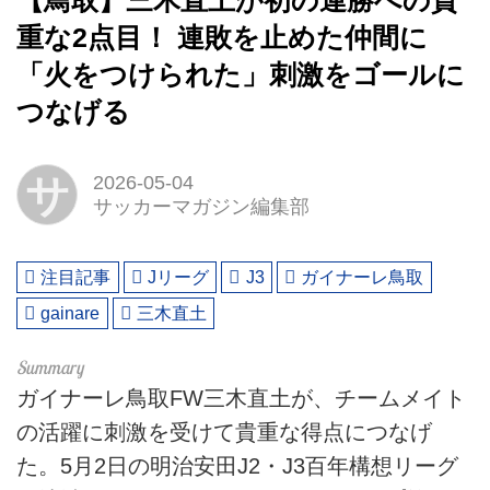
【鳥取】三木直土が初の連勝への貴
重な2点目！ 連敗を止めた仲間に
「火をつけられた」刺激をゴールに
つなげる
サ
2026-05-04
サッカーマガジン編集部
注目記事
Jリーグ
J3
ガイナーレ鳥取
gainare
三木直土
ガイナーレ鳥取FW三木直土が、チームメイト
の活躍に刺激を受けて貴重な得点につなげ
た。5月2日の明治安田J2・J3百年構想リーグ