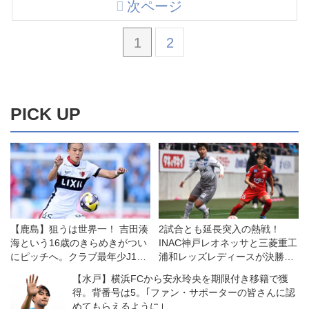
次ページ
1
2
PICK UP
【鹿島】狙うは世界一！ 吉田湊
2試合とも延長突入の熱戦！
海という16歳のきらめきがつい
INAC神戸レオネッサと三菱重工
にピッチへ。クラブ最年少J1デ
浦和レッズレディースが決勝へ
ビューで「W杯優勝が最大の目
◎皇后杯準決勝
【水戸】横浜FCから安永玲央を期限付き移籍で獲
標」
得。背番号は5。｢ファン・サポーターの皆さんに認
めてもらえるように｣