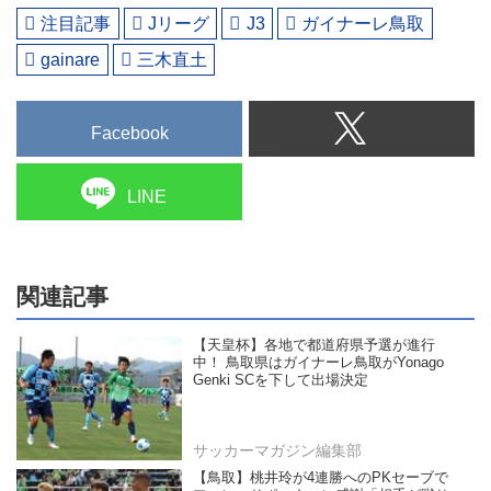
注目記事
Jリーグ
J3
ガイナーレ鳥取
gainare
三木直土
Facebook
LINE
関連記事
【天皇杯】各地で都道府県予選が進行
中！ 鳥取県はガイナーレ鳥取がYonago
Genki SCを下して出場決定
サッカーマガジン編集部
【鳥取】桃井玲が4連勝へのPKセーブで