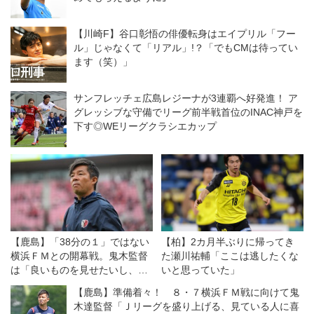
【川崎F】谷口彰悟の俳優転身はエイプリル「フー
ル」じゃなくて「リアル」!？「でもCMは待ってい
ます（笑）」
サンフレッチェ広島レジーナが3連覇へ好発進！ ア
グレッシブな守備でリーグ前半戦首位のINAC神戸を
下す◎WEリーグクラシエカップ
【鹿島】「38分の１」ではない
【柏】2カ月半ぶりに帰ってき
横浜ＦＭとの開幕戦。鬼木監督
た瀬川祐輔「ここは逃したくな
は「良いものを見せたいし、決
いと思っていた」
勝戦のつもりで戦う」
【鹿島】準備着々！ ８・７横浜ＦＭ戦に向けて鬼
木達監督「Ｊリーグを盛り上げる、見ている人に喜