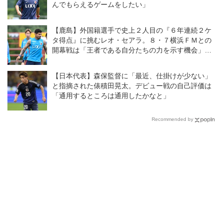
んでもらえるゲームをしたい」
【鹿島】外国籍選手で史上２人目の『６年連続２ケ
タ得点』に挑むレオ・セアラ。８・７横浜ＦＭとの
開幕戦は「王者である自分たちの力を示す機会」と
意気込む
【日本代表】森保監督に「最近、仕掛けが少ない」
と指摘された俵積田晃太。デビュー戦の自己評価は
「通用するところは通用したかなと」
Recommended by