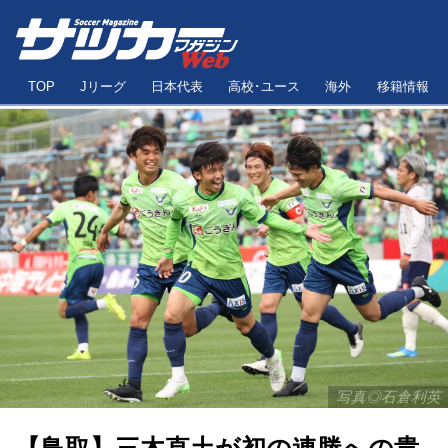
TOP
Jリーグ
日本代表
高校･ユース
海外
移籍情報
写真◎石倉利英