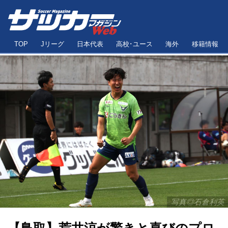
TOP
Jリーグ
日本代表
高校･ユース
海外
移籍情報
写真◎石倉利英