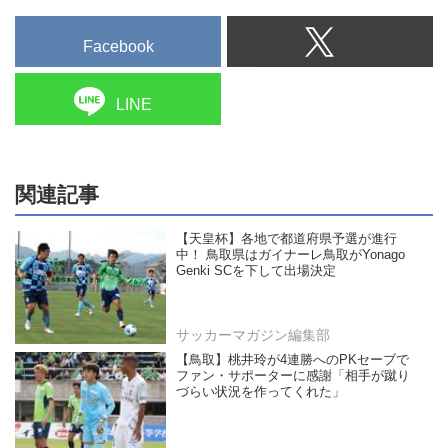
Facebook
LINE
関連記事
【天皇杯】各地で都道府県予選が進行
中！ 鳥取県はガイナーレ鳥取がYonago
Genki SCを下して出場決定
サッカーマガジン編集部
【鳥取】桃井玲が4連勝へのPKセーブで
ファン・サポーターに感謝「相手が蹴り
づらい状況を作ってくれた」