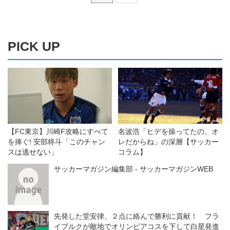
PICK UP
【FC東京】川崎F攻略にすべて
名波浩「ヒデを操ってたの、オ
を捧ぐ! 安部柊斗「このチャン
レだからね」の深層【サッカー
スは逃せない」
コラム】
サッカーマガジン編集部 - サッカーマガジンWEB
先発した堂安律、２点に絡んで勝利に貢献！ フラ
イブルクが敵地でオリンピアコスを下して白星発進