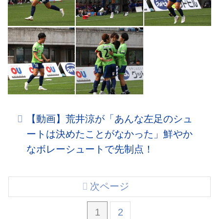
【動画】荒井涼が「あんな左足のシュ
ートは決めたことがなかった」鮮やか
なボレーシュートで先制点！
次ページ
1
2