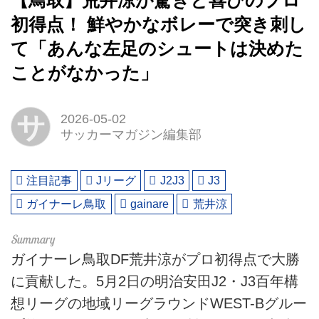
【鳥取】荒井涼が驚きと喜びのプロ
初得点！ 鮮やかなボレーで突き刺し
て「あんな左足のシュートは決めた
ことがなかった」
サ
2026-05-02
サッカーマガジン編集部
注目記事
Jリーグ
J2J3
J3
ガイナーレ鳥取
gainare
荒井涼
ガイナーレ鳥取DF荒井涼がプロ初得点で大勝
に貢献した。5月2日の明治安田J2・J3百年構
想リーグの地域リーグラウンドWEST-Bグルー