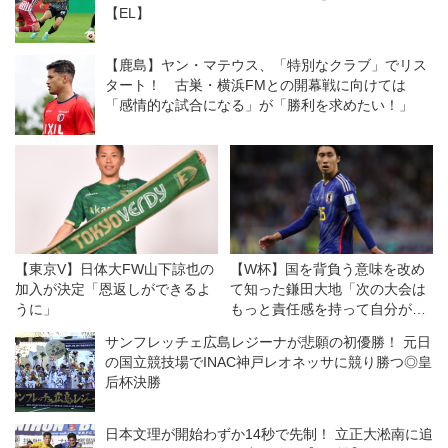
【EL】
【鹿島】ヤン・マテウス、「特別なクラブ」でリス
タート！ 古巣・横浜FMとの開幕戦に向けては
「感情的な試合になる」が「勝利を求めたい！」
【東京V】日体大FW山下諒也の
【W杯】国を背負う意味を改め
加入が決定「恩返しができるよ
て知った鎌田大地「次の大会は
うに」
もっと責任感を持って自分が引
っ張っていきたい」
サンフレッチェ広島レジーナが悲願の初優勝！ 元日
の国立競技場でINAC神戸レオネッサに競り勝つ◎皇
后杯決勝
日本文理が開始わずか14秒で先制！ 立正大淞南に追