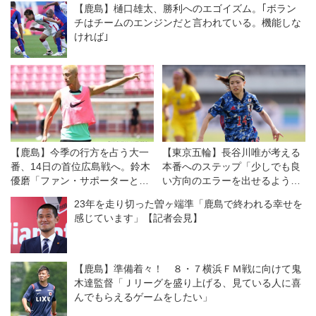
【鹿島】樋口雄太、勝利へのエゴイズム。｢ボラン
チはチームのエンジンだと言われている。機能しな
ければ｣
【鹿島】今季の行方を占う大一
【東京五輪】長谷川唯が考える
番、14日の首位広島戦へ。鈴木
本番へのステップ「少しでも良
優磨「ファン・サポーターとと
い方向のエラーを出せるような
もに必ず勝ち点3を取りたい」
試合に」
23年を走り切った曽ヶ端準「鹿島で終われる幸せを
感じています」【記者会見】
【鹿島】準備着々！ ８・７横浜ＦＭ戦に向けて鬼
木達監督「Ｊリーグを盛り上げる、見ている人に喜
んでもらえるゲームをしたい」