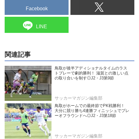
Facebook
LINE
関連記事
鳥取が後半アディショナルタイムのラス
トプレーで劇的勝利！ 滋賀との激しい点
の取り合いを制す◎J2・J3第9節
サッカーマガジン編集部
鳥取がホームでの最終節でPK戦勝利！
大分に競り勝ち4連勝フィニッシュでプレ
ーオフラウンドへ◎J2・J3第18節
サッカーマガジン編集部