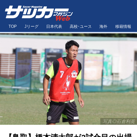
TOP
Jリーグ
日本代表
高校･ユース
海外
移籍情報
写真◎石倉利英