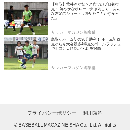
【鳥取】荒井涼が驚きと喜びのプロ初得
点！ 鮮やかなボレーで突き刺して「あん
な左足のシュートは決めたことがなかっ
た」
サッカーマガジン編集部
鳥取がホーム初の90分勝利！ ホーム初得
点から今大会最多4得点のゴールラッシュ
で山口に大勝◎J2・J3第14節
サッカーマガジン編集部
プライバシーポリシー
利用規約
© BASEBALL MAGAZINE SHA Co., Ltd. All rights