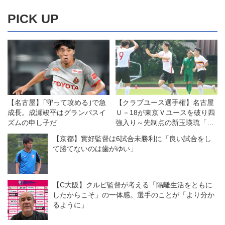
PICK UP
【名古屋】｢守って攻める｣で急
【クラブユース選手権】名古屋
成長。成瀬竣平はグランパスイ
Ｕ－18が東京Ｖユースを破り四
ズムの申し子だ
強入り～先制点の新玉瑛琉「全
員の気持ちがこもったゴール」
【京都】實好監督は6試合未勝利に「良い試合をし
て勝てないのは歯がゆい」
【C大阪】クルピ監督が考える「隔離生活をともに
したからこそ」の一体感。選手のことが「より分か
るように」