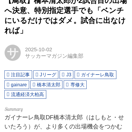
【鳥取】橋本清太郎が2試合目の出場
へ決意、特別指定選手でも「ベンチ
にいるだけではダメ。試合に出なけ
れば」
サ
2025-10-02
サッカーマガジン編集部
注目記事
Jリーグ
J3
ガイナーレ鳥取
gainare
橋本清太郎
専修大
流通経済大柏高
ガイナーレ鳥取DF橋本清太郎（はしもと・せ
いたろう）が、より多くの出場機会をつかむ